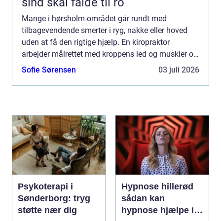
sind skal falde til ro
Mange i hørsholm-området går rundt med
tilbagevendende smerter i ryg, nakke eller hoved
uden at få den rigtige hjælp. En kiropraktor
arbejder målrettet med kroppens led og muskler og
kan ofte lindre smerter, forbedre bevægeligheden
Sofie Sørensen
03 juli 2026
og forebygge nye p...
Psykoterapi i
Hypnose hillerød
Sønderborg: tryg
sådan kan
støtte nær dig
hypnose hjælpe i