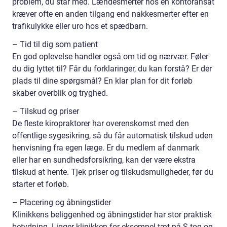
problem, du står med. Lændesmerter hos en kontoransat
kræver ofte en anden tilgang end nakkesmerter efter en
trafikulykke eller uro hos et spædbarn.
– Tid til dig som patient
En god oplevelse handler også om tid og nærvær. Føler
du dig lyttet til? Får du forklaringer, du kan forstå? Er der
plads til dine spørgsmål? En klar plan for dit forløb
skaber overblik og tryghed.
– Tilskud og priser
De fleste kiropraktorer har overenskomst med den
offentlige sygesikring, så du får automatisk tilskud uden
henvisning fra egen læge. Er du medlem af danmark
eller har en sundhedsforsikring, kan der være ekstra
tilskud at hente. Tjek priser og tilskudsmuligheder, før du
starter et forløb.
– Placering og åbningstider
Klinikkens beliggenhed og åbningstider har stor praktisk
betydning. Ligger klinikken for eksempel tæt på S-tog og