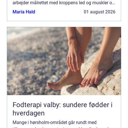
arbejder målrettet med kroppens led og muskler og
kan ofte lindre smerter, forbedre bevægeligheden
Maria Hald
01 august 2026
og forebygge nye p...
Fodterapi valby: sundere fødder i
hverdagen
Mange i hørsholm-området går rundt med