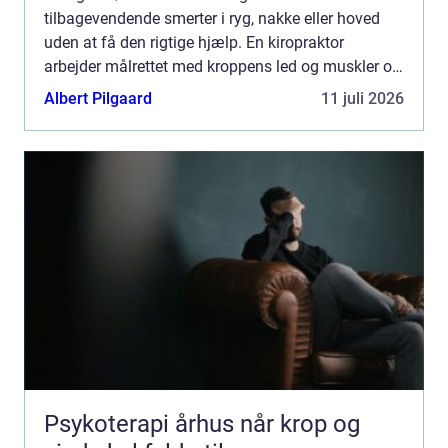
tilbagevendende smerter i ryg, nakke eller hoved
uden at få den rigtige hjælp. En kiropraktor
arbejder målrettet med kroppens led og muskler og
kan ofte lindre smerter, forbedre bevægeligheden
Albert Pilgaard
11 juli 2026
og forebygge nye p...
Psykoterapi århus når krop og