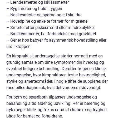
– Lændesmerter og iskiassmerter
– Rygsmerter og hold i ryggen
– Nakkesmerter og spændinger i skuldre
– Hovedpine og enkelte former for migræne
– Smerter efter piskesmæld eller mindre ulykker
– Bækkensmerter, fx i forbindelse med graviditet
– Gener hos babyer, fx asymmetrisk hovedstilling eller
uro i kroppen
En kiropraktisk undersøgelse starter normalt med en
grundig samtale om dine symptomer, din hverdag og
eventuel tidligere behandling. Derefter følger en klinisk
undersøgelse, hvor kiropraktoren tester bevægelighed,
styrke og smerteområder. I nogle tilfælde suppleres der
med billeddiagnostik, hvis det vurderes nødvendigt.
For børn og spædbørn tilpasses undersøgelse og
behandling altid alder og udvikling. Her er berøring og
tryk meget blide, og fokus er på at skabe ro og tryghed,
både for barnet og forældrene.