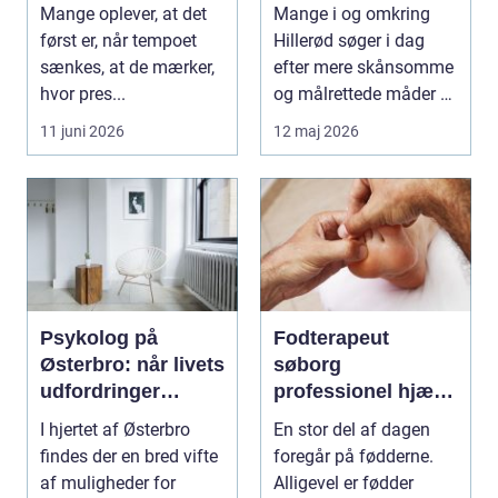
hverdagen
Mange oplever, at det
Mange i og omkring
først er, når tempoet
Hillerød søger i dag
sænkes, at de mærker,
efter mere skånsomme
hvor pres...
og målrettede måder at
få det bedre på....
11 juni 2026
12 maj 2026
Psykolog på
Fodterapeut
Østerbro: når livets
søborg
udfordringer
professionel hjælp
kræver
til sunde fødder i
I hjertet af Østerbro
En stor del af dagen
professionel støtte
hverdagen
findes der en bred vifte
foregår på fødderne.
af muligheder for
Alligevel er fødder