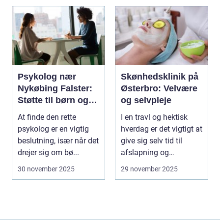
Psykolog nær
Skønhedsklinik på
Nykøbing Falster:
Østerbro: Velvære
Støtte til børn og
og selvpleje
unge
At finde den rette
I en travl og hektisk
psykolog er en vigtig
hverdag er det vigtigt at
beslutning, især når det
give sig selv tid til
drejer sig om bø...
afslapning og
fornyelse. Dette...
30 november 2025
29 november 2025