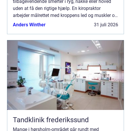
tilbagevendende smerter i ryg, nakke eller hoved
uden at få den rigtige hjælp. En kiropraktor
arbejder målrettet med kroppens led og muskler og
kan ofte lindre smerter, forbedre bevægeligheden
Anders Winther
31 juli 2026
og forebygge nye p...
Tandklinik frederikssund
Mange i hørsholm-området går rundt med