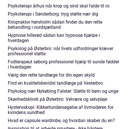
Psykoterapi århus når krop og sind skal falde til ro
Psykoterapi i Sønderborg: tryg støtte nær dig
Kiropraktor hørsholm sådan finder du den rette
behandling i nordsjælland
Hypnose hillerød sådan kan hypnose hjælpe i
hverdagen
Psykolog på Østerbro: når livets udfordringer kræver
professionel støtte
Fodterapeut søborg professionel hjælp til sunde fødder
i hverdagen
Vælg den rette tandlæge for din egen skyld
Find en kvalitetsbevidst tandlæge på Vesterbro
Psykolog nær Nykøbing Falster: Støtte til børn og unge
Skønhedsklinik på Østerbro: Velvære og selvpleje
Hysteroskopi: Kikkertundersøgelse af livmoderen for
kvindens sundhed
Hvad er capsule wardrobe, og hvordan skaber du en?
Inspiration til at arbejde smartere - ikke hårdere