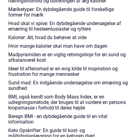
næringsindhold og udviklingen af æg kalorier
Mælketyper: En dybdegående guide til forskellige
former for mælk
Hvad skal vi spise: En dybdegående undersøgelse af
ernæring til hesteentusiaster og ryttere
Kalorier: Alt, hvad du behøver at vide
Hvor mange kalorier skal man have om dagen
Madpyramiden er en vigtig retningslinje for en sund og
afbalanceret kost
Ideer til aftensmad er en evig kilde til inspiration og
frustration for mange mennesker
Sund mad: En indgående undersøgelse om ernæring og
sundhed
BMI, også kendt som Body Mass Index, er en
udregningsmetode, der bruges til at vurdere en persons
kropsmasse i forhold til deres højde
Beregn BMI - en dybdegående guide til en vital
information
Keto Opskrifter: En guide til kost- og
måltidsplanlægning for en ketogen diæt