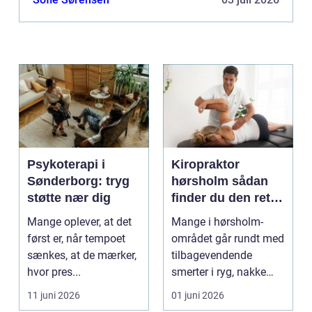
Psykoterapi i
Kiropraktor
Sønderborg: tryg
hørsholm sådan
støtte nær dig
finder du den rette
behandling i
Mange oplever, at det
Mange i hørsholm-
nordsjælland
først er, når tempoet
området går rundt med
sænkes, at de mærker,
tilbagevendende
hvor pres...
smerter i ryg, nakke
eller hoved uden at få
11 juni 2026
01 juni 2026
d...