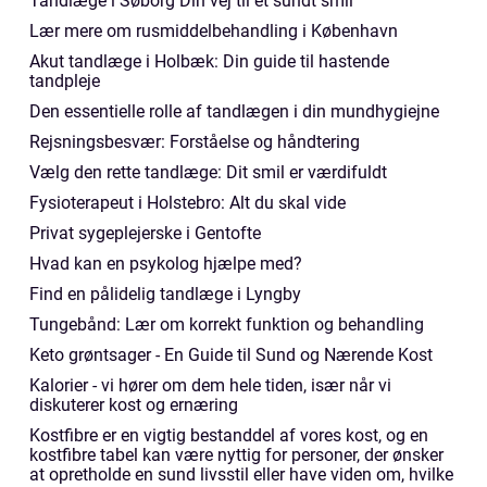
Tandlæge i Søborg Din vej til et sundt smil
Lær mere om rusmiddelbehandling i København
Akut tandlæge i Holbæk: Din guide til hastende
tandpleje
Den essentielle rolle af tandlægen i din mundhygiejne
Rejsningsbesvær: Forståelse og håndtering
Vælg den rette tandlæge: Dit smil er værdifuldt
Fysioterapeut i Holstebro: Alt du skal vide
Privat sygeplejerske i Gentofte
Hvad kan en psykolog hjælpe med?
Find en pålidelig tandlæge i Lyngby
Tungebånd: Lær om korrekt funktion og behandling
Keto grøntsager - En Guide til Sund og Nærende Kost
Kalorier - vi hører om dem hele tiden, især når vi
diskuterer kost og ernæring
Kostfibre er en vigtig bestanddel af vores kost, og en
kostfibre tabel kan være nyttig for personer, der ønsker
at opretholde en sund livsstil eller have viden om, hvilke