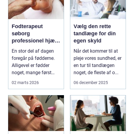
Fodterapeut
Vælg den rette
søborg
tandlæge for din
professionel hjælp
egen skyld
til sunde fødder i
En stor del af dagen
Når det kommer til at
hverdagen
foregår på fødderne.
pleje vores sundhed, er
Alligevel er fødder
en tur til tandlægen
noget, mange først
noget, de fleste af o...
tænker på, når smer...
02 marts 2026
06 december 2025