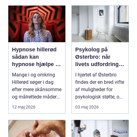
Hypnose hillerød
Psykolog på
sådan kan
Østerbro: når
hypnose hjælpe i
livets udfordringer
hverdagen
kræver
Mange i og omkring
I hjertet af Østerbro
professionel støtte
Hillerød søger i dag
findes der en bred vifte
efter mere skånsomme
af muligheder for
og målrettede måder
psykologisk støtte, o...
at få det bedre på....
12 maj 2026
03 maj 2026