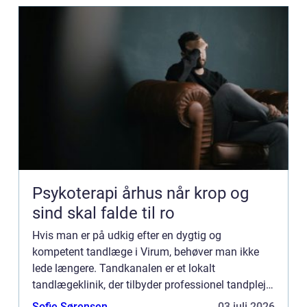
Psykoterapi århus når krop og
sind skal falde til ro
Hvis man er på udkig efter en dygtig og
kompetent tandlæge i Virum, behøver man ikke
lede længere. Tandkanalen er et lokalt
tandlægeklinik, der tilbyder professionel tandpleje
og omsorg til alle i Virum og omegn. Kvalif...
Sofie Sørensen
03 juli 2026