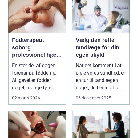
Fodterapeut
Vælg den rette
søborg
tandlæge for din
professionel hjælp
egen skyld
til sunde fødder i
En stor del af dagen
Når det kommer til at
hverdagen
foregår på fødderne.
pleje vores sundhed, er
Alligevel er fødder
en tur til tandlægen
noget, mange først
noget, de fleste af o...
tænker på, når smer...
02 marts 2026
06 december 2025