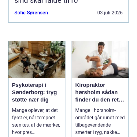
sind skal falde til ro
Sofie Sørensen
03 juli 2026
Psykoterapi i
Kiropraktor
Sønderborg: tryg
hørsholm sådan
støtte nær dig
finder du den rette
behandling i
Mange oplever, at det
Mange i hørsholm-
nordsjælland
først er, når tempoet
området går rundt med
sænkes, at de mærker,
tilbagevendende
hvor pres...
smerter i ryg, nakke