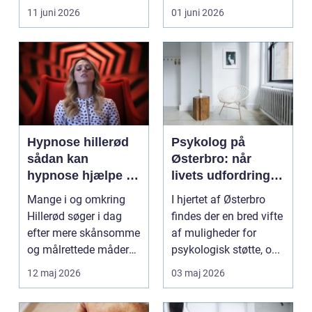
eller hoved uden at få
11 juni 2026
01 juni 2026
d...
Hypnose hillerød
Psykolog på
sådan kan
Østerbro: når
hypnose hjælpe i
livets udfordringer
hverdagen
kræver
Mange i og omkring
I hjertet af Østerbro
professionel støtte
Hillerød søger i dag
findes der en bred vifte
efter mere skånsomme
af muligheder for
og målrettede måder
psykologisk støtte, o...
at få det bedre på....
12 maj 2026
03 maj 2026