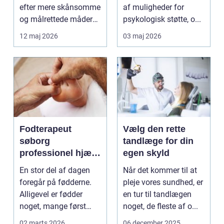
efter mere skånsomme
af muligheder for
og målrettede måder
psykologisk støtte, o...
at få det bedre på....
12 maj 2026
03 maj 2026
Fodterapeut
Vælg den rette
søborg
tandlæge for din
professionel hjælp
egen skyld
til sunde fødder i
En stor del af dagen
Når det kommer til at
hverdagen
foregår på fødderne.
pleje vores sundhed, er
Alligevel er fødder
en tur til tandlægen
noget, mange først
noget, de fleste af o...
tænker på, når smer...
02 marts 2026
06 december 2025