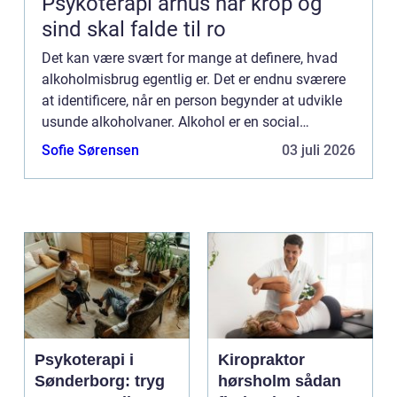
Psykoterapi århus når krop og
sind skal falde til ro
Det kan være svært for mange at definere, hvad
alkoholmisbrug egentlig er. Det er endnu sværere
at identificere, når en person begynder at udvikle
usunde alkoholvaner. Alkohol er en social
accepteret del af vores livsstil, hvilket gør det let at
Sofie Sørensen
03 juli 2026
mist...
Psykoterapi i
Kiropraktor
Sønderborg: tryg
hørsholm sådan