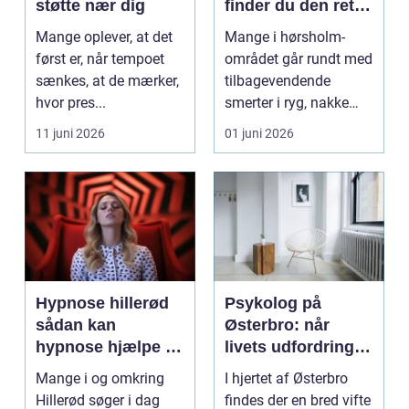
støtte nær dig
finder du den rette
behandling i
Mange oplever, at det
Mange i hørsholm-
nordsjælland
først er, når tempoet
området går rundt med
sænkes, at de mærker,
tilbagevendende
hvor pres...
smerter i ryg, nakke
eller hoved uden at få
11 juni 2026
01 juni 2026
d...
Hypnose hillerød
Psykolog på
sådan kan
Østerbro: når
hypnose hjælpe i
livets udfordringer
hverdagen
kræver
Mange i og omkring
I hjertet af Østerbro
professionel støtte
Hillerød søger i dag
findes der en bred vifte