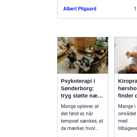
Albert Pilgaard
1
Psykoterapi i
Kiropr
Sønderborg:
hørsholm 
tryg støtte nær
finder 
dig
rette b
Mange oplever, at
Mange i
i nords
det først er, når
området 
tempoet sænkes, at
med
de mærker, hvor
tilbagev
pres...
smerter i