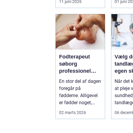
11 juni 2026
01 juni 2
eller ho
få d...
Fodterapeut
Vælg d
søborg
tandlæg
professionel
egen s
hjælp til sunde
En stor del af dagen
Når det 
fødder i
foregår på
at pleje 
hverdagen
fødderne. Alligevel
sundhed, 
er fødder noget,
tandlæge
mange først tænker
de fleste 
02 marts 2026
06 decem
på, når smer...