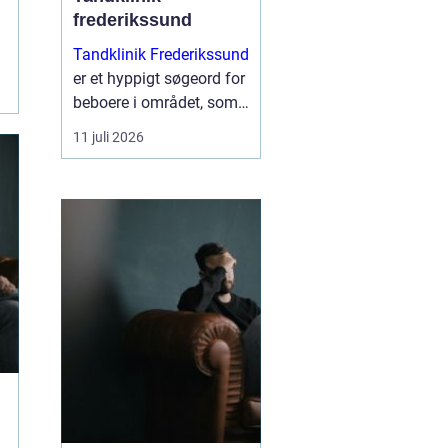
frederikssund
Tandklinik Frederikssund
er et hyppigt søgeord for
beboere i området, som
leder efter tryg og fagligt
11 juli 2026
stærk tandbehandling.
Mange ønsker en klinik,
hvor der er tid til
spørgsmål, rolig
atmosfære og en klar
plan ...