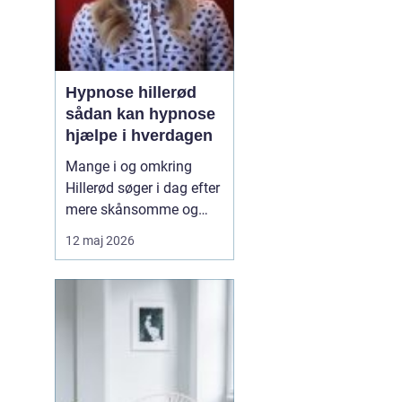
Hypnose hillerød
sådan kan hypnose
hjælpe i hverdagen
Mange i og omkring
Hillerød søger i dag efter
mere skånsomme og
målrettede måder at få
12 maj 2026
det bedre på. Her skiller
hypnose Hillerød
sig ud
som en mulighed, der
kombinerer ro, fokus og
dyb mental foran...