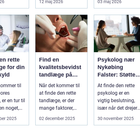
026
12 maj 2026
03 maj 2026
ved uden at
få det bedre på....
en rette
Find en
Psykolog nær
e for din
kvalitetsbevidst
Nykøbing
kyld
tandlæge på
Falster: Støtte ti
Vesterbro
børn og unge
kommer til
Når det kommer til
At finde den rette
vores
at finde den rette
psykolog er en
er en tur til
tandlæge, er der
vigtig beslutning,
n noget,
mange faktorer,
især når det drejer
af o...
man bør ov...
sig om bø...
ber 2025
02 december 2025
30 november 2025