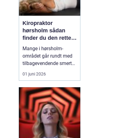
Kiropraktor
hørsholm sådan
finder du den rette
behandling i
Mange i hørsholm-
nordsjælland
området går rundt med
tilbagevendende smerter
i ryg, nakke eller hoved
01 juni 2026
uden at få den rigtige
hjælp. En kiropraktor
arbejder målrettet med
kroppens led og muskler
og kan ofte lindre
smerter, forbedre
bevægeligheden og
forebygge nye p...