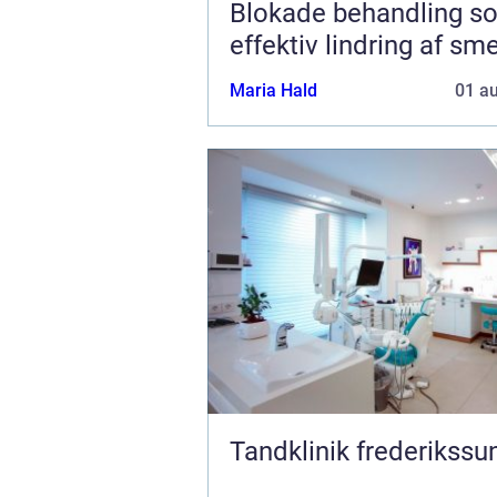
Blokade behandling s
effektiv lindring af sm
Maria Hald
01 a
Tandklinik frederikssu