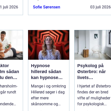
1 juli 2026
Sofie Sørensen
03 juli 2026
aktor
Hypnose
Psykolog på
sådan
hillerød sådan
Østerbro: når
du den
kan hypnose
livets
ehandling
hjælpe i
udfordringer
 hørsholm-
Mange i og omkring
I hjertet af Østerbro
jælland
hverdagen
kræver
går rundt
Hillerød søger i dag
findes der en bred
professionel
efter mere
vifte af muligheder
støtte
endende
skånsomme og
for psykologisk
 ryg, nakke
målrettede måder at
støtte, o...