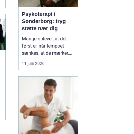
Psykoterapi i
Sønderborg: tryg
støtte nær dig
Mange oplever, at det
først er, når tempoet
sænkes, at de mærker,
hvor pressede de faktisk
11 juni 2026
er. Hverdagen kører
l
derudad med arbejde,
familie og praktiske
opgaver, og langsomt
forsvinder kontakten til
egen krop og behov....