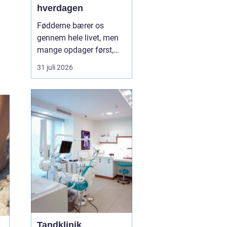
hverdagen
Fødderne bærer os
gennem hele livet, men
mange opdager først,
hvor vigtige de er, når
31 juli 2026
smerter, hård hud eller
problemer med neglene
opstår. Professionel
fodterapi kan forebygge,
lindre og behandle
mange af de gener, som
både unge, voksne og
ældre opl...
Tandklinik