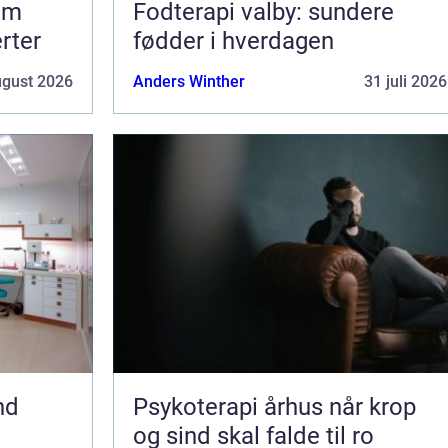
om
Fodterapi valby: sundere
erter
fødder i hverdagen
ugust 2026
Anders Winther
31 juli 2026
nd
Psykoterapi århus når krop
og sind skal falde til ro