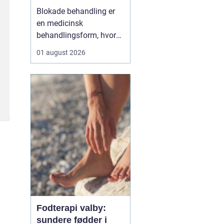
Blokade behandling er
en medicinsk
behandlingsform, hvor
en læge lægger en
01 august 2026
målrettet indsprøjtning
med smertestillende og
eventuelt
binyrebarkhormon tæt
på en nerve eller i et led
for at dæmpe smerter og
inflammation.
Behandlingen bliver ofte
brugt v...
Fodterapi valby:
sundere fødder i