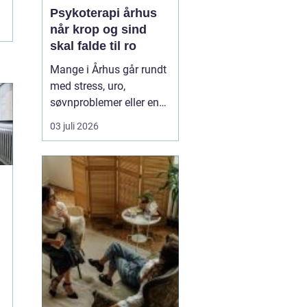
Psykoterapi århus
når krop og sind
skal falde til ro
Mange i Århus går rundt
med stress, uro,
søvnproblemer eller en
følelse af at være kørt
03 juli 2026
fast i livet. Nogle har
oplevet chok, traumer
eller
grænseoverskridende
hændelser. Andre
mærker mest en stille
indre utilfredshed og
tankemylder, der aldrig
holde...