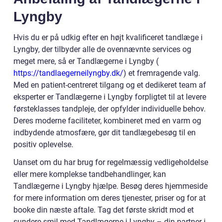
Lyngby
Hvis du er på udkig efter en højt kvalificeret tandlæge i
Lyngby, der tilbyder alle de ovennævnte services og
meget mere, så er Tandlægerne i Lyngby (
https://tandlaegerneilyngby.dk/
) et fremragende valg.
Med en patient-centreret tilgang og et dedikeret team af
eksperter er Tandlægerne i Lyngby forpligtet til at levere
førsteklasses tandpleje, der opfylder individuelle behov.
Deres moderne faciliteter, kombineret med en varm og
indbydende atmosfære, gør dit tandlægebesøg til en
positiv oplevelse.
Uanset om du har brug for regelmæssig vedligeholdelse
eller mere komplekse tandbehandlinger, kan
Tandlægerne i Lyngby hjælpe. Besøg deres hjemmeside
for mere information om deres tjenester, priser og for at
booke din næste aftale. Tag det første skridt mod et
sundere smil med Tandlægerne i Lyngby – din partner i