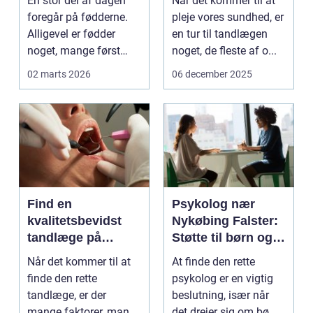
En stor del af dagen
Når det kommer til at
hverdagen
foregår på fødderne.
pleje vores sundhed, er
Alligevel er fødder
en tur til tandlægen
noget, mange først
noget, de fleste af o...
tænker på, når smer...
02 marts 2026
06 december 2025
Find en
Psykolog nær
kvalitetsbevidst
Nykøbing Falster:
tandlæge på
Støtte til børn og
Vesterbro
unge
Når det kommer til at
At finde den rette
finde den rette
psykolog er en vigtig
tandlæge, er der
beslutning, især når
mange faktorer, man
det drejer sig om bø...