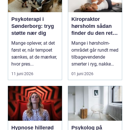
Psykoterapi i
Kiropraktor
Sønderborg: tryg
hørsholm sådan
støtte nær dig
finder du den rette
behandling i
Mange oplever, at det
Mange i hørsholm-
nordsjælland
først er, når tempoet
området går rundt med
sænkes, at de mærker,
tilbagevendende
hvor pres...
smerter i ryg, nakke
eller hoved uden at få
11 juni 2026
01 juni 2026
d...
Hypnose hillerød
Psykolog på