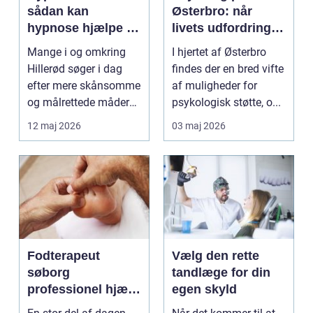
sådan kan
Østerbro: når
hypnose hjælpe i
livets udfordringer
hverdagen
kræver
Mange i og omkring
I hjertet af Østerbro
professionel støtte
Hillerød søger i dag
findes der en bred vifte
efter mere skånsomme
af muligheder for
og målrettede måder
psykologisk støtte, o...
at få det bedre på....
12 maj 2026
03 maj 2026
Fodterapeut
Vælg den rette
søborg
tandlæge for din
professionel hjælp
egen skyld
til sunde fødder i