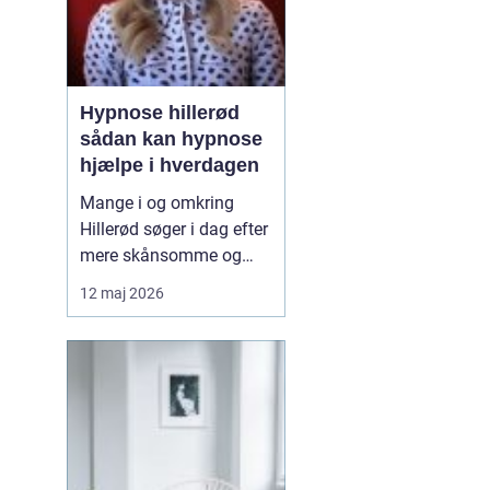
Hypnose hillerød
sådan kan hypnose
hjælpe i hverdagen
Mange i og omkring
Hillerød søger i dag efter
mere skånsomme og
målrettede måder at få
12 maj 2026
det bedre på. Her skiller
hypnose Hillerød
sig ud
som en mulighed, der
kombinerer ro, fokus og
dyb mental foran...