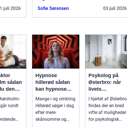
1 juli 2026
Sofie Sørensen
03 juli 2026
aktor
Hypnose
Psykolog på
sådan
hillerød sådan
Østerbro: når
du den
kan hypnose
livets
ehandling
hjælpe i
udfordringer
 hørsholm-
Mange i og omkring
I hjertet af Østerbro
jælland
hverdagen
kræver
går rundt
Hillerød søger i dag
findes der en bred
professionel
efter mere
vifte af muligheder
støtte
endende
skånsomme og
for psykologisk
 ryg, nakke
målrettede måder at
støtte, o...