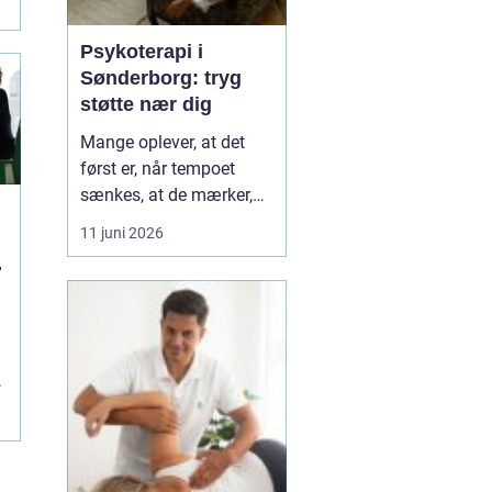
Psykoterapi i
Sønderborg: tryg
støtte nær dig
Mange oplever, at det
først er, når tempoet
sænkes, at de mærker,
hvor pressede de faktisk
11 juni 2026
er. Hverdagen kører
l
derudad med arbejde,
familie og praktiske
opgaver, og langsomt
forsvinder kontakten til
egen krop og behov....