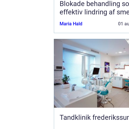
Blokade behandling s
effektiv lindring af sm
Maria Hald
01 a
Tandklinik frederikssu