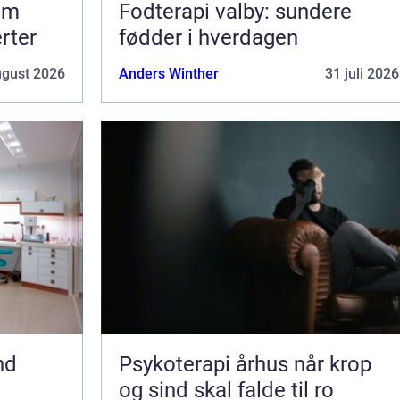
om
Fodterapi valby: sundere
erter
fødder i hverdagen
ugust 2026
Anders Winther
31 juli 2026
nd
Psykoterapi århus når krop
og sind skal falde til ro