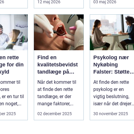
026
12 maj 2026
03 maj 2026
ved uden at
få det bedre på....
en rette
Find en
Psykolog nær
e for din
kvalitetsbevidst
Nykøbing
kyld
tandlæge på
Falster: Støtte ti
Vesterbro
børn og unge
kommer til
Når det kommer til
At finde den rette
vores
at finde den rette
psykolog er en
er en tur til
tandlæge, er der
vigtig beslutning,
n noget,
mange faktorer,
især når det drejer
af o...
man bør ov...
sig om bø...
ber 2025
02 december 2025
30 november 2025