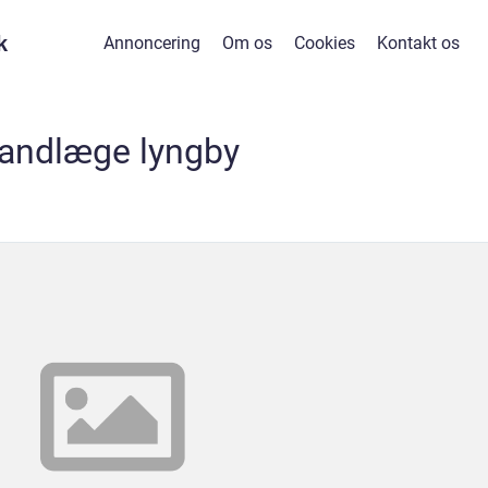
k
Annoncering
Om os
Cookies
Kontakt os
tandlæge lyngby