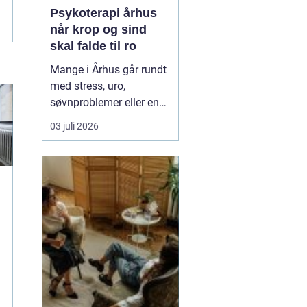
Psykoterapi århus
når krop og sind
skal falde til ro
Mange i Århus går rundt
med stress, uro,
søvnproblemer eller en
følelse af at være kørt
03 juli 2026
fast i livet. Nogle har
oplevet chok, traumer
eller
grænseoverskridende
hændelser. Andre
mærker mest en stille
indre utilfredshed og
tankemylder, der aldrig
holde...