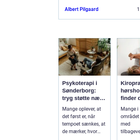
Albert Pilgaard
1
Psykoterapi i
Kiropr
Sønderborg:
hørsholm 
tryg støtte nær
finder 
dig
rette b
Mange oplever, at
Mange i
i nords
det først er, når
området 
tempoet sænkes, at
med
de mærker, hvor
tilbagev
pres...
smerter i