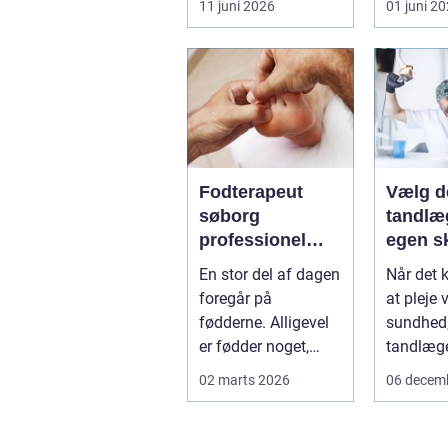
11 juni 2026
01 juni 2
eller ho
få d...
Fodterapeut
Vælg d
søborg
tandlæg
professionel
egen s
hjælp til sunde
En stor del af dagen
Når det 
fødder i
foregår på
at pleje 
hverdagen
fødderne. Alligevel
sundhed, 
er fødder noget,
tandlæge
mange først tænker
de fleste 
02 marts 2026
06 decem
på, når smer...