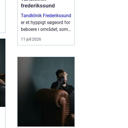
frederikssund
Tandklinik Frederikssund
er et hyppigt søgeord for
beboere i området, som
leder efter tryg og fagligt
11 juli 2026
stærk tandbehandling.
Mange ønsker en klinik,
hvor der er tid til
spørgsmål, rolig
atmosfære og en klar
plan ...