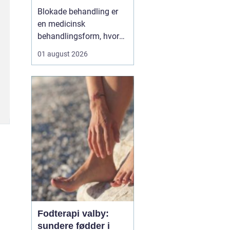
Blokade behandling er
en medicinsk
behandlingsform, hvor
en læge lægger en
01 august 2026
målrettet indsprøjtning
med smertestillende og
eventuelt
binyrebarkhormon tæt
på en nerve eller i et led
for at dæmpe smerter og
inflammation.
Behandlingen bliver ofte
brugt v...
Fodterapi valby:
sundere fødder i