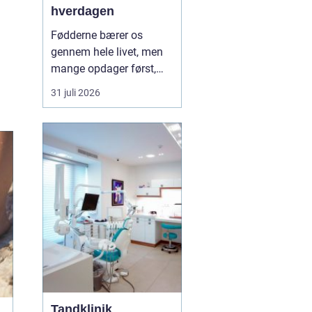
hverdagen
Fødderne bærer os
gennem hele livet, men
mange opdager først,
hvor vigtige de er, når
31 juli 2026
smerter, hård hud eller
problemer med neglene
opstår. Professionel
fodterapi kan forebygge,
lindre og behandle
mange af de gener, som
både unge, voksne og
ældre opl...
Tandklinik