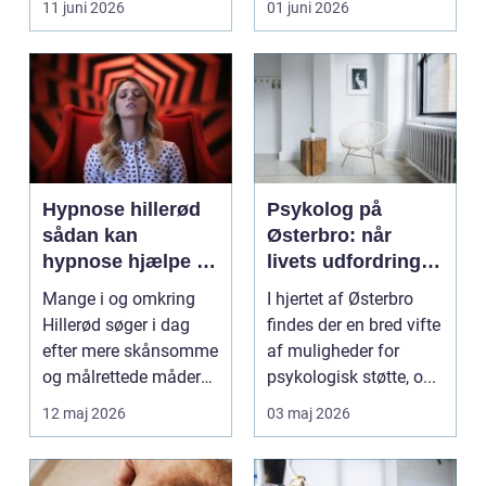
11 juni 2026
01 juni 2026
d...
Hypnose hillerød
Psykolog på
sådan kan
Østerbro: når
hypnose hjælpe i
livets udfordringer
hverdagen
kræver
Mange i og omkring
I hjertet af Østerbro
professionel støtte
Hillerød søger i dag
findes der en bred vifte
efter mere skånsomme
af muligheder for
og målrettede måder
psykologisk støtte, o...
at få det bedre på....
12 maj 2026
03 maj 2026