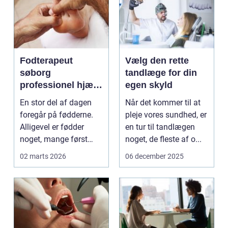
Fodterapeut
Vælg den rette
søborg
tandlæge for din
professionel hjælp
egen skyld
til sunde fødder i
En stor del af dagen
Når det kommer til at
hverdagen
foregår på fødderne.
pleje vores sundhed, er
Alligevel er fødder
en tur til tandlægen
noget, mange først
noget, de fleste af o...
tænker på, når smer...
02 marts 2026
06 december 2025