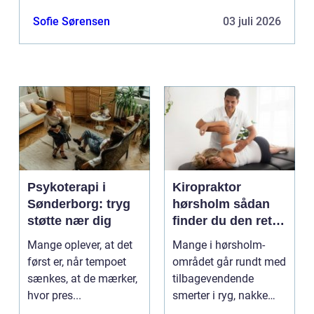
Sofie Sørensen
03 juli 2026
Psykoterapi i
Kiropraktor
Sønderborg: tryg
hørsholm sådan
støtte nær dig
finder du den rette
behandling i
Mange oplever, at det
Mange i hørsholm-
nordsjælland
først er, når tempoet
området går rundt med
sænkes, at de mærker,
tilbagevendende
hvor pres...
smerter i ryg, nakke
eller hoved uden at få