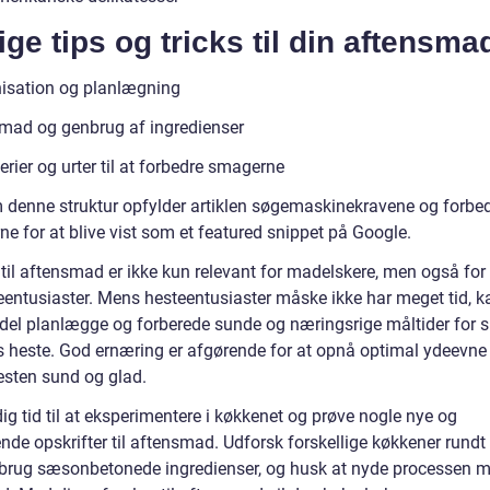
ige tips og tricks til din aftensma
isation og planlægning
mad og genbrug af ingredienser
rier og urter til at forbedre smagerne
denne struktur opfylder artiklen søgemaskinekravene og forbed
e for at blive vist som et featured snippet på Google.
til aftensmad er ikke kun relevant for madelskere, men også for 
eentusiaster. Mens hesteentusiaster måske ikke har meget tid, k
del planlægge og forberede sunde og næringsrige måltider for s
s heste. God ernæring er afgørende for at opnå optimal ydeevne
esten sund og glad.
ig tid til at eksperimentere i køkkenet og prøve nogle nye og
de opskrifter til aftensmad. Udforsk forskellige køkkener rundt
 brug sæsonbetonede ingredienser, og husk at nyde processen m