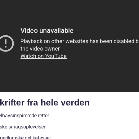
rifter fra hele verden
lhavsinspirerede retter
iske smagsoplevelser
erikanske delikatesser