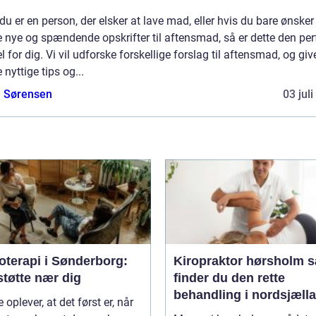
du er en person, der elsker at lave mad, eller hvis du bare ønsker
 nye og spændende opskrifter til aftensmad, så er dette den per
el for dig. Vi vil udforske forskellige forslag til aftensmad, og giv
 nyttige tips og...
e Sørensen
03 jul
oterapi i Sønderborg:
Kiropraktor hørsholm sådan
støtte nær dig
finder du den rette
behandling i nordsjæll
oplever, at det først er, når