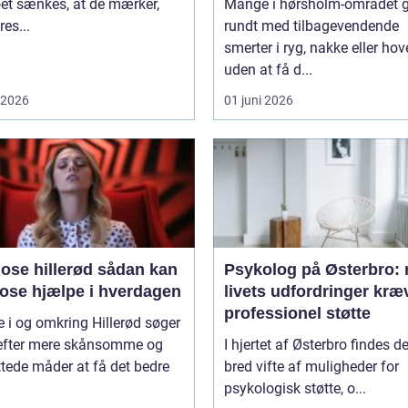
et sænkes, at de mærker,
Mange i hørsholm-området 
res...
rundt med tilbagevendende
smerter i ryg, nakke eller ho
uden at få d...
i 2026
01 juni 2026
 hillerød sådan kan
Psykolog på Østerbro: 
ose hjælpe i hverdagen
livets udfordringer kræ
professionel støtte
i og omkring Hillerød søger
 efter mere skånsomme og
I hjertet af Østerbro findes d
tede måder at få det bedre
bred vifte af muligheder for
psykologisk støtte, o...