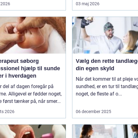
 2026
03 maj 2026
erapeut søborg
Vælg den rette tandlæg
ssionel hjælp til sunde
din egen skyld
er i hverdagen
Når det kommer til at pleje v
r del af dagen foregår på
sundhed, er en tur til tandlæ
ne. Alligevel er fødder noget,
noget, de fleste af o...
først tænker på, når smer...
ts 2026
06 december 2025