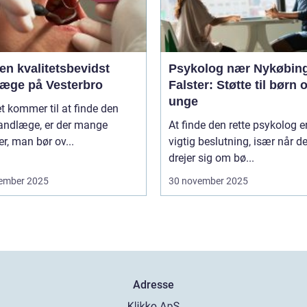
en kvalitetsbevidst
Psykolog nær Nykøbin
læge på Vesterbro
Falster: Støtte til børn 
unge
t kommer til at finde den
tandlæge, er der mange
At finde den rette psykolog e
er, man bør ov...
vigtig beslutning, især når de
drejer sig om bø...
ember 2025
30 november 2025
Adresse