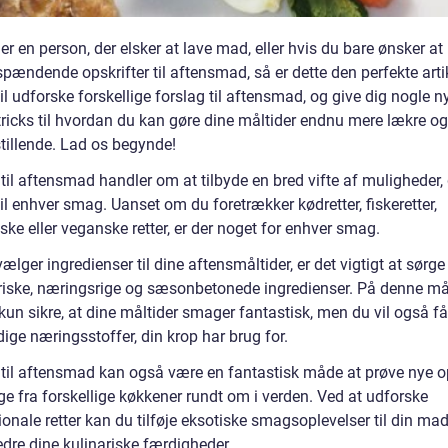
er en person, der elsker at lave mad, eller hvis du bare ønsker at
pændende opskrifter til aftensmad, så er dette den perfekte artik
vil udforske forskellige forslag til aftensmad, og give dig nogle n
tricks til hvordan du kan gøre dine måltider endnu mere lækre og
stillende. Lad os begynde!
til aftensmad handler om at tilbyde en bred vifte af muligheder,
il enhver smag. Uanset om du foretrækker kødretter, fiskeretter,
ske eller veganske retter, er der noget for enhver smag.
ælger ingredienser til dine aftensmåltider, er det vigtigt at sørge 
riske, næringsrige og sæsonbetonede ingredienser. På denne må
kun sikre, at dine måltider smager fantastisk, men du vil også få
ige næringsstoffer, din krop har brug for.
 til aftensmad kan også være en fantastisk måde at prøve nye op
e fra forskellige køkkener rundt om i verden. Ved at udforske
ionale retter kan du tilføje eksotiske smagsoplevelser til din ma
edre dine kulinariske færdigheder.