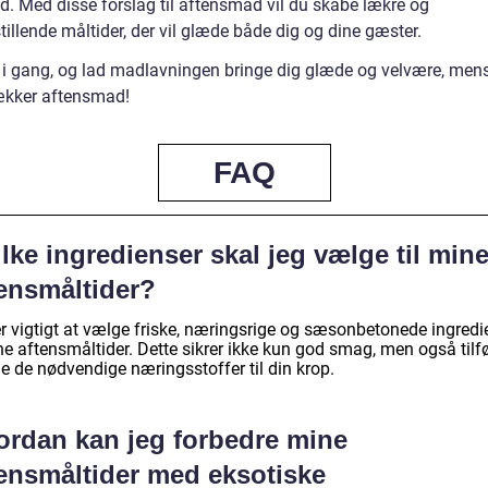
d. Med disse forslag til aftensmad vil du skabe lækre og
stillende måltider, der vil glæde både dig og dine gæster.
i gang, og lad madlavningen bringe dig glæde og velvære, men
ækker aftensmad!
FAQ
lke ingredienser skal jeg vælge til min
tensmåltider?
er vigtigt at vælge friske, næringsrige og sæsonbetonede ingredi
ine aftensmåltider. Dette sikrer ikke kun god smag, men også tilf
le de nødvendige næringsstoffer til din krop.
ordan kan jeg forbedre mine
tensmåltider med eksotiske