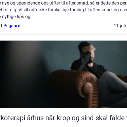
 nye og spændende opskrifter til aftensmad, så er dette den per
el for dig. Vi vil udforske forskellige forslag til aftensmad, og giv
 nyttige tips og...
t Pilgaard
11 jul
pi århus når krop og sind skal falde til