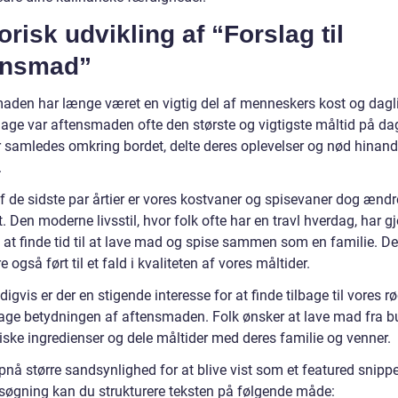
orisk udvikling af “Forslag til
ensmad”
aden har længe været en vigtig del af menneskers kost og dagli
age var aftensmaden ofte den største og vigtigste måltid på da
r samledes omkring bordet, delte deres oplevelser og nød hinan
.
af de sidste par årtier er vores kostvaner og spisevaner dog ændr
 Den moderne livsstil, hvor folk ofte har en travl hverdag, har gj
 at finde tid til at lave mad og spise sammen som en familie. De
 også ført til et fald i kvaliteten af vores måltider.
igvis er der en stigende interesse for at finde tilbage til vores r
ge betydningen af aftensmaden. Folk ønsker at lave mad fra b
iske ingredienser og dele måltider med deres familie og venner.
pnå større sandsynlighed for at blive vist som et featured snipp
søgning kan du strukturere teksten på følgende måde: