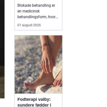
Blokade behandling er
en medicinsk
behandlingsform, hvor
en læge lægger en
01 august 2026
målrettet indsprøjtning
med smertestillende og
eventuelt
binyrebarkhormon tæt
på en nerve eller i et led
for at dæmpe smerter og
inflammation.
Behandlingen bliver ofte
brugt v...
Fodterapi valby:
sundere fødder i