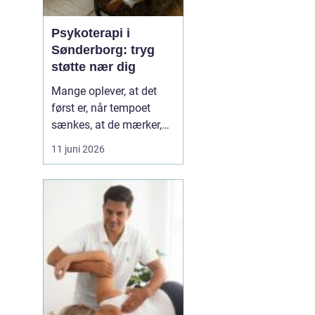
Psykoterapi i
Sønderborg: tryg
støtte nær dig
Mange oplever, at det
først er, når tempoet
sænkes, at de mærker,
hvor pressede de faktisk
11 juni 2026
er. Hverdagen kører
derudad med arbejde,
familie og praktiske
opgaver, og langsomt
forsvinder kontakten til
egen krop og behov....