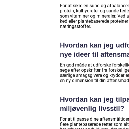
For at sikre en sund og afbalance
protein, kulhydrater og sunde fed
som vitaminer og mineraler. Ved at
kød eller plantebaserede proteiner 
næringsstoffer.
Hvordan kan jeg udfo
nye ideer til aftens
En god måde at udforske forskelli
søge efter opskrifter fra forskellig
særlige smagsgivere og krydderier i
en ny dimension til din aftensma
Hvordan kan jeg tilp
miljøvenlig livsstil?
For at tilpasse dine aftensmåltider
flere plantebaserede retter som alt