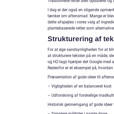
Traditionelle retter blev opdateret og 
I dag er der også en stigende opmærk
tænker om aftensmad. Mange er blev
dette afspejles i vores valg af ingre
plantebaserede retter som alternativer
Strukturering af te
For at øge sandsynligheden for at bliv
at strukturere teksten på en måde, der
og H2-tags hjælper det Google med at
Nedenfor er et eksempel på, hvordan 
Præsentation af gode ideer til aften
– Vigtigheden af en balanceret kost
– Udforskning af forskellige madkult
Historisk gennemgang af gode ideer 
– Simplere måltider i gamle dage