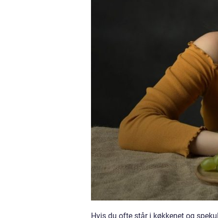
Hvis du ofte står i køkkenet og spekul