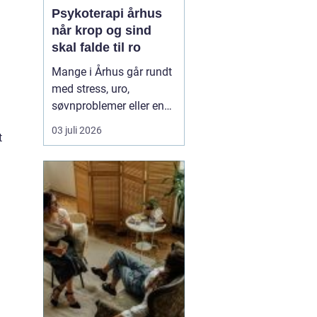
Psykoterapi århus
når krop og sind
skal falde til ro
Mange i Århus går rundt
med stress, uro,
søvnproblemer eller en
følelse af at være kørt
03 juli 2026
t
fast i livet. Nogle har
oplevet chok, traumer
eller
grænseoverskridende
hændelser. Andre
mærker mest en stille
indre utilfredshed og
tankemylder, der aldrig
holde...