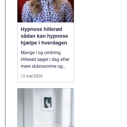
Hypnose hillerød
sådan kan hypnose
hjælpe i hverdagen
Mange i og omkring
Hillerød søger i dag efter
mere skånsomme og
målrettede måder at få
12 maj 2026
det bedre på. Her skiller
hypnose Hillerød
sig ud
som en mulighed, der
kombinerer ro, fokus og
dyb mental foran...