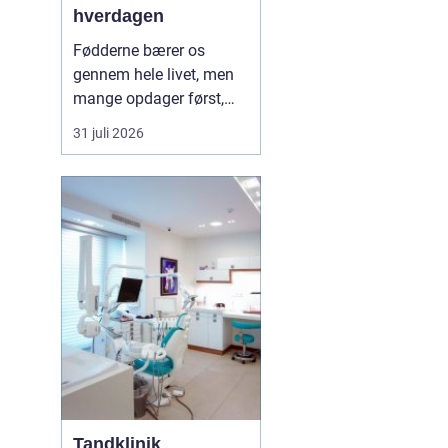
hverdagen
Fødderne bærer os
gennem hele livet, men
mange opdager først,
hvor vigtige de er, når
31 juli 2026
smerter, hård hud eller
problemer med neglene
opstår. Professionel
fodterapi kan forebygge,
lindre og behandle
mange af de gener, som
både unge, voksne og
ældre opl...
Tandklinik