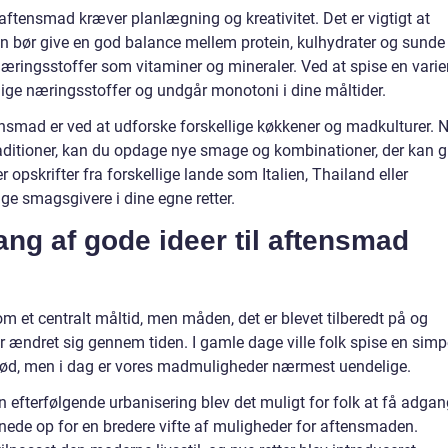
tensmad kræver planlægning og kreativitet. Det er vigtigt at
bør give en god balance mellem protein, kulhydrater og sunde
næringsstoffer som vitaminer og mineraler. Ved at spise en varie
ndige næringsstoffer og undgår monotoni i dine måltider.
ensmad er ved at udforske forskellige køkkener og madkulturer. 
raditioner, kan du opdage nye smage og kombinationer, der kan g
 opskrifter fra forskellige lande som Italien, Thailand eller
ige smagsgivere i dine egne retter.
ng af gode ideer til aftensmad
om et centralt måltid, men måden, det er blevet tilberedt på og
ar ændret sig gennem tiden. I gamle dage ville folk spise en simp
rød, men i dag er vores madmuligheder nærmest uendelige.
n efterfølgende urbanisering blev det muligt for folk at få adga
åbnede op for en bredere vifte af muligheder for aftensmaden.