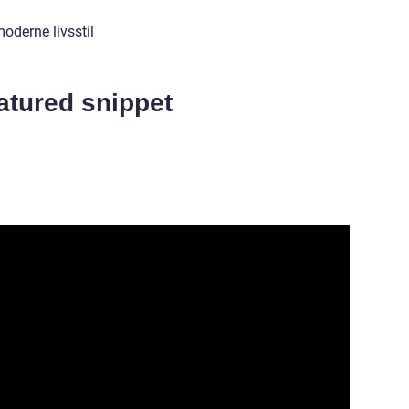
oderne livsstil
eatured snippet