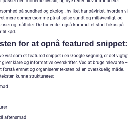
tilpasset den moderne livsstil, og nye retter blev introduceret.
somhed på sundhed og økologi, hvilket har påvirket, hvordan vi
et mere opmærksomme på at spise sundt og miljøvenligt, og
dienser og måltider. Derfor er der også kommet et stort fokus på
 til kød.
ksten for at opnå featured snippet:
e vist som et featured snippet i en Google-søgning, er det vigtig
 giver klare og informative overskrifter. Ved at bruge relevante –
 forstå emnet og organiserer teksten på en overskuelig måde.
teksten kunne struktureres:
smad
urer
til aftensmad