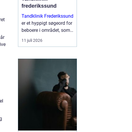
frederikssund
Tandklinik Frederikssund
ret
er et hyppigt søgeord for
beboere i området, som
Når
leder efter tryg og fagligt
11 juli 2026
ive
stærk tandbehandling.
Mange ønsker en klinik,
hvor der er tid til
spørgsmål, rolig
atmosfære og en klar
plan ...
el
ng