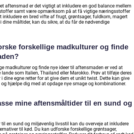
ret aftensmad er det vigtigt at inkludere en god balance mellem
tstoffer samt være opmærksom på at få vigtige næringsstoffer
 inkludere en bred vifte af frugt, grøntsager, fuldkorn, magert
i dine måltider, kan du sikre, at du får de nødvendige
rske forskellige madkulturer og finde
maden?
ge madkulturer og finde nye ideer til aftensmaden er ved at
e lande som Italien, Thailand eller Marokko. Prøv at tilføje deres
 dine egne retter for at give dem et unikt twist. Dette kan give
d og hjælpe dig med at opdage nye smage og kombinationer.
asse mine aftensmåltider til en sund og
 til en sund og miljøvenlig livsstil kan du overveje at inkludere
ernativer til kød. Du kan udforske forskellige grøntsager,