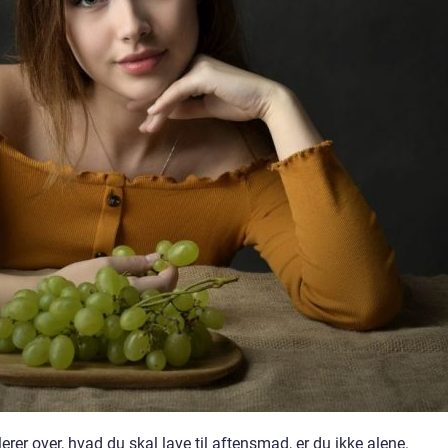
erer over, hvad du skal lave til aftensmad, er du ikke alene.