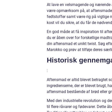
At lave en velsmagende og nærende af
være opmærksom på, at aftensmaden 
fedtstoffer samt være rig på vigtige 
kost vil du sikre, at du får de nødve
En god måde at få inspiration til aft
du er åben over for forskellige madt
din aftensmad et unikt twist. Søg efter
Marokko og prøv at tilføje deres særl
Historisk gennemga
:
Aftensmad er altid blevet betragtet s
ingredienserne, der er blevet brugt, h
aftensmad bestående af brød eller g
Med den industrielle revolution og de
til flere råvarer og fødevarer. Dette 