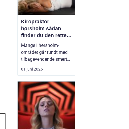
Kiropraktor
hørsholm sådan
finder du den rette
behandling i
Mange i hørsholm-
nordsjælland
området går rundt med
tilbagevendende smerter
i ryg, nakke eller hoved
01 juni 2026
uden at få den rigtige
hjælp. En kiropraktor
arbejder målrettet med
kroppens led og muskler
og kan ofte lindre
smerter, forbedre
bevægeligheden og
forebygge nye p...