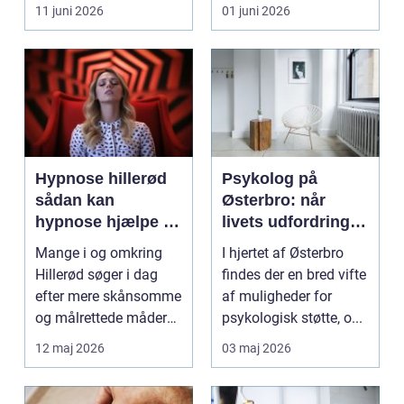
eller hoved uden at få
11 juni 2026
01 juni 2026
d...
Hypnose hillerød
Psykolog på
sådan kan
Østerbro: når
hypnose hjælpe i
livets udfordringer
hverdagen
kræver
Mange i og omkring
I hjertet af Østerbro
professionel støtte
Hillerød søger i dag
findes der en bred vifte
efter mere skånsomme
af muligheder for
og målrettede måder
psykologisk støtte, o...
at få det bedre på....
12 maj 2026
03 maj 2026