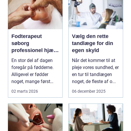
Fodterapeut
Vælg den rette
søborg
tandlæge for din
professionel hjælp
egen skyld
til sunde fødder i
En stor del af dagen
Når det kommer til at
hverdagen
foregår på fødderne.
pleje vores sundhed, er
Alligevel er fødder
en tur til tandlægen
noget, mange først
noget, de fleste af o...
tænker på, når smer...
02 marts 2026
06 december 2025