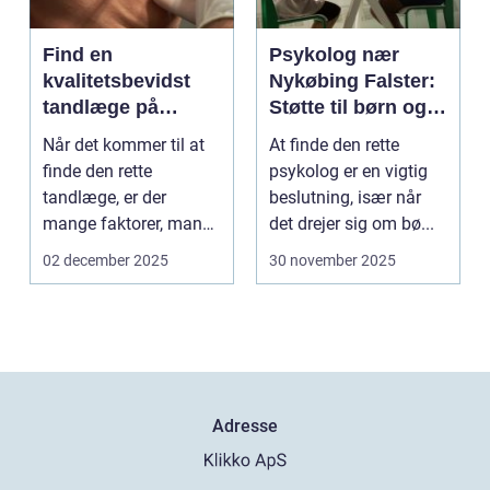
Find en
Psykolog nær
kvalitetsbevidst
Nykøbing Falster:
tandlæge på
Støtte til børn og
Vesterbro
unge
Når det kommer til at
At finde den rette
finde den rette
psykolog er en vigtig
tandlæge, er der
beslutning, især når
mange faktorer, man
det drejer sig om bø...
bør ov...
02 december 2025
30 november 2025
Adresse