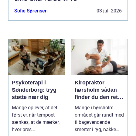
Sofie Sørensen
03 juli 2026
Psykoterapi i
Kiropraktor
Sønderborg: tryg
hørsholm sådan
støtte nær dig
finder du den rette
behandling i
Mange oplever, at det
Mange i hørsholm-
nordsjælland
først er, når tempoet
området går rundt med
sænkes, at de mærker,
tilbagevendende
hvor pres...
smerter i ryg, nakke