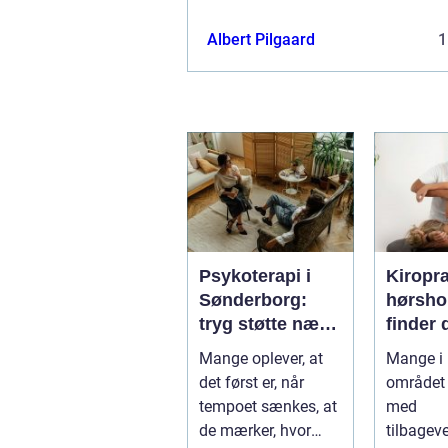
Albert Pilgaard
1
Psykoterapi i
Kiropr
Sønderborg:
hørsholm 
tryg støtte nær
finder 
dig
rette b
Mange oplever, at
Mange i
i nords
det først er, når
området 
tempoet sænkes, at
med
de mærker, hvor
tilbagev