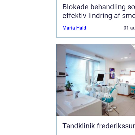
Blokade behandling s
effektiv lindring af sm
Maria Hald
01 a
Tandklinik frederikssu