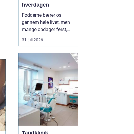
hverdagen
Fødderne bærer os
gennem hele livet, men
mange opdager først,
hvor vigtige de er, når
31 juli 2026
smerter, hård hud eller
problemer med neglene
opstår. Professionel
fodterapi kan forebygge,
lindre og behandle
mange af de gener, som
både unge, voksne og
ældre opl...
Tandklinik