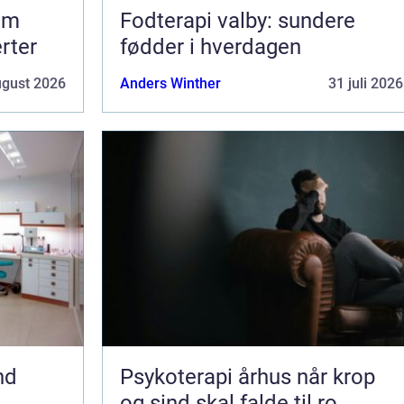
om
Fodterapi valby: sundere
erter
fødder i hverdagen
ugust 2026
Anders Winther
31 juli 2026
nd
Psykoterapi århus når krop
og sind skal falde til ro