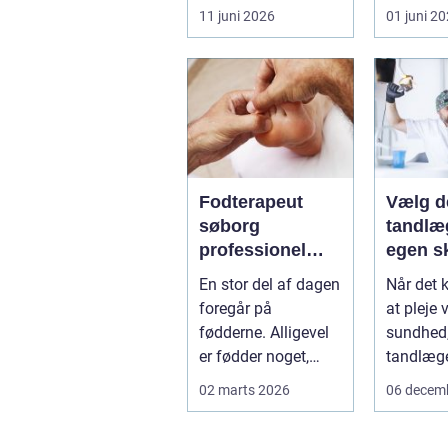
pres...
smerter i
11 juni 2026
01 juni 2
eller ho
få d...
Fodterapeut
Vælg d
søborg
tandlæg
professionel
egen s
hjælp til sunde
En stor del af dagen
Når det 
fødder i
foregår på
at pleje 
hverdagen
fødderne. Alligevel
sundhed, 
er fødder noget,
tandlæge
mange først tænker
de fleste 
02 marts 2026
06 decem
på, når smer...