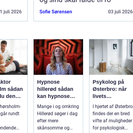
1 juli 2026
Sofie Sørensen
03 juli 2026
aktor
Hypnose
Psykolog på
sådan
hillerød sådan
Østerbro: når
du den
kan hypnose
livets
ehandling
hjælpe i
udfordringer
 hørsholm-
Mange i og omkring
I hjertet af Østerbro
jælland
hverdagen
kræver
går rundt
Hillerød søger i dag
findes der en bred
professionel
efter mere
vifte af muligheder
støtte
endende
skånsomme og
for psykologisk