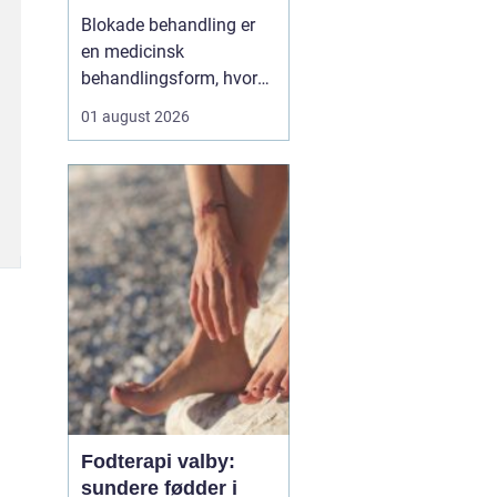
Blokade behandling er
en medicinsk
behandlingsform, hvor
en læge lægger en
01 august 2026
målrettet indsprøjtning
med smertestillende og
eventuelt
binyrebarkhormon tæt
på en nerve eller i et led
for at dæmpe smerter og
inflammation.
Behandlingen bliver ofte
brugt v...
Fodterapi valby:
sundere fødder i