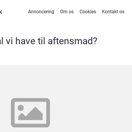
k
Annoncering
Om os
Cookies
Kontakt os
l vi have til aftensmad?