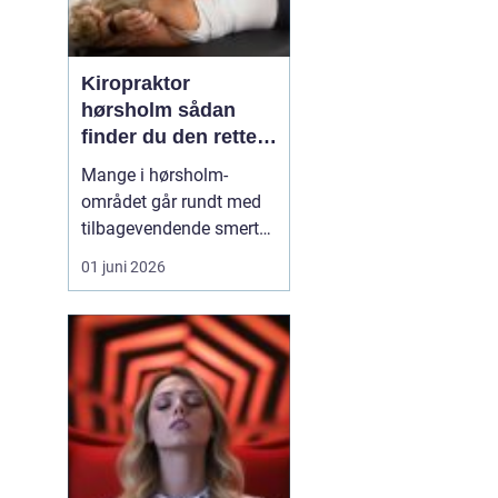
Kiropraktor
hørsholm sådan
finder du den rette
behandling i
Mange i hørsholm-
nordsjælland
området går rundt med
tilbagevendende smerter
i ryg, nakke eller hoved
01 juni 2026
uden at få den rigtige
hjælp. En kiropraktor
arbejder målrettet med
kroppens led og muskler
og kan ofte lindre
smerter, forbedre
bevægeligheden og
forebygge nye p...