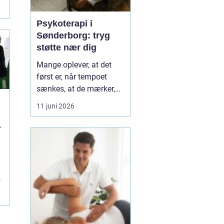
Psykoterapi i
Sønderborg: tryg
støtte nær dig
Mange oplever, at det
først er, når tempoet
sænkes, at de mærker,
hvor pressede de faktisk
11 juni 2026
er. Hverdagen kører
l
derudad med arbejde,
familie og praktiske
opgaver, og langsomt
forsvinder kontakten til
egen krop og behov....