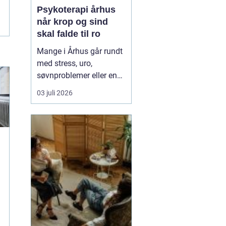
Psykoterapi århus
når krop og sind
skal falde til ro
Mange i Århus går rundt
med stress, uro,
søvnproblemer eller en
følelse af at være kørt
03 juli 2026
fast i livet. Nogle har
oplevet chok, traumer
eller
grænseoverskridende
hændelser. Andre
mærker mest en stille
indre utilfredshed og
tankemylder, der aldrig
holde...