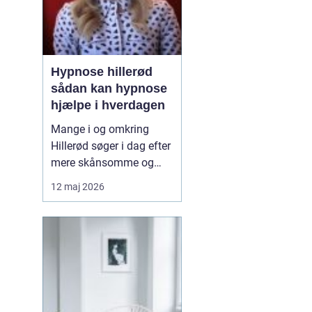
Hypnose hillerød
sådan kan hypnose
hjælpe i hverdagen
Mange i og omkring
Hillerød søger i dag efter
mere skånsomme og
målrettede måder at få
12 maj 2026
det bedre på. Her skiller
hypnose Hillerød
sig ud
som en mulighed, der
kombinerer ro, fokus og
dyb mental foran...