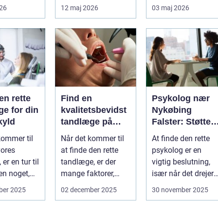
 ryg, nakke
målrettede måder at
støtte, o...
026
12 maj 2026
03 maj 2026
ved uden at
få det bedre på....
en rette
Find en
Psykolog nær
e for din
kvalitetsbevidst
Nykøbing
kyld
tandlæge på
Falster: Støtte ti
Vesterbro
børn og unge
kommer til
Når det kommer til
At finde den rette
vores
at finde den rette
psykolog er en
er en tur til
tandlæge, er der
vigtig beslutning,
n noget,
mange faktorer,
især når det drejer
af o...
man bør ov...
sig om bø...
ber 2025
02 december 2025
30 november 2025