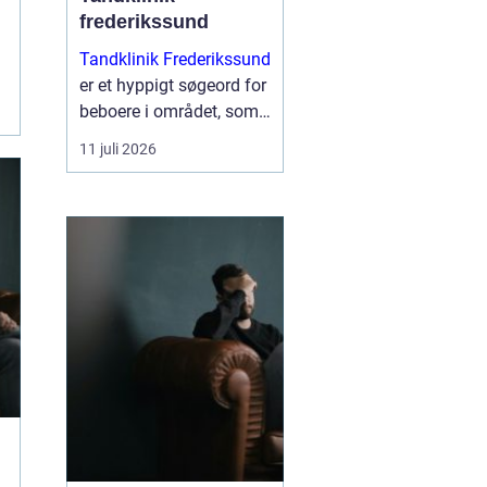
frederikssund
Tandklinik Frederikssund
er et hyppigt søgeord for
beboere i området, som
leder efter tryg og fagligt
11 juli 2026
stærk tandbehandling.
Mange ønsker en klinik,
hvor der er tid til
spørgsmål, rolig
atmosfære og en klar
plan ...