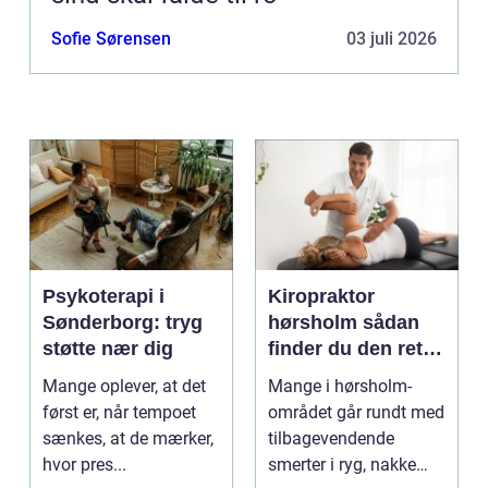
Sofie Sørensen
03 juli 2026
Psykoterapi i
Kiropraktor
Sønderborg: tryg
hørsholm sådan
støtte nær dig
finder du den rette
behandling i
Mange oplever, at det
Mange i hørsholm-
nordsjælland
først er, når tempoet
området går rundt med
sænkes, at de mærker,
tilbagevendende
hvor pres...
smerter i ryg, nakke