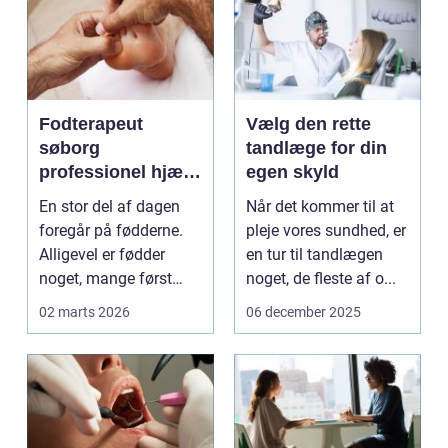
Fodterapeut
Vælg den rette
søborg
tandlæge for din
professionel hjælp
egen skyld
til sunde fødder i
En stor del af dagen
Når det kommer til at
hverdagen
foregår på fødderne.
pleje vores sundhed, er
Alligevel er fødder
en tur til tandlægen
noget, mange først
noget, de fleste af o...
tænker på, når smer...
02 marts 2026
06 december 2025