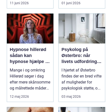
eller hoved uden at få
11 juni 2026
01 juni 2026
d...
Hypnose hillerød
Psykolog på
sådan kan
Østerbro: når
hypnose hjælpe i
livets udfordringer
hverdagen
kræver
Mange i og omkring
I hjertet af Østerbro
professionel støtte
Hillerød søger i dag
findes der en bred vifte
efter mere skånsomme
af muligheder for
og målrettede måder
psykologisk støtte, o...
at få det bedre på....
12 maj 2026
03 maj 2026