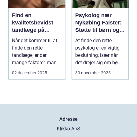
Find en
Psykolog nær
kvalitetsbevidst
Nykøbing Falster:
tandlæge på
Støtte til børn og
Vesterbro
unge
Når det kommer til at
At finde den rette
finde den rette
psykolog er en vigtig
tandlæge, er der
beslutning, især når
mange faktorer, man
det drejer sig om bø...
bør ov...
02 december 2025
30 november 2025
Adresse