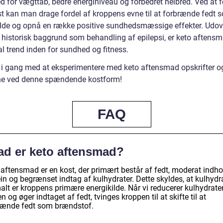
d for vægttab, bedre energiniveau og forbedret helbred. Ved at f
st kan man drage fordel af kroppens evne til at forbrænde fedt 
ilde og opnå en række positive sundhedsmæssige effekter. Udov
 historisk baggrund som behandling af epilepsi, er keto aftensm
l trend inden for sundhed og fitness.
i gang med at eksperimentere med keto aftensmad opskrifter o
ne ved denne spændende kostform!
FAQ
ad er keto aftensmad?
 aftensmad er en kost, der primært består af fedt, moderat indho
in og begrænset indtag af kulhydrater. Dette skyldes, at kulhydr
lt er kroppens primære energikilde. Når vi reducerer kulhydrater
n og øger indtaget af fedt, tvinges kroppen til at skifte til at
rænde fedt som brændstof.