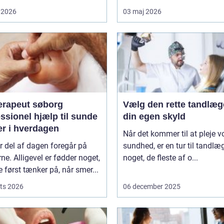
 2026
03 maj 2026
erapeut søborg
Vælg den rette tandlæg
ssionel hjælp til sunde
din egen skyld
er i hverdagen
Når det kommer til at pleje v
r del af dagen foregår på
sundhed, er en tur til tandlæ
ne. Alligevel er fødder noget,
noget, de fleste af o...
først tænker på, når smer...
ts 2026
06 december 2025