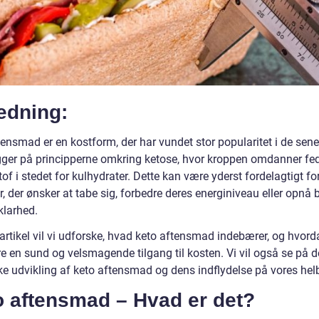
edning:
ensmad er en kostform, der har vundet stor popularitet i de sene
ger på principperne omkring ketose, hvor kroppen omdanner fedt
f i stedet for kulhydrater. Dette kan være yderst fordelagtigt fo
, der ønsker at tabe sig, forbedre deres energiniveau eller opnå 
klarhed.
artikel vil vi udforske, hvad keto aftensmad indebærer, og hvord
e en sund og velsmagende tilgang til kosten. Vi vil også se på 
ske udvikling af keto aftensmad og dens indflydelse på vores hel
o aftensmad – Hvad er det?