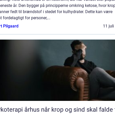
seneste år. Den bygger på principperne omkring ketose, hvor kro
ner fedt til brændstof i stedet for kulhydrater. Dette kan være
t fordelagtigt for personer,...
t Pilgaard
11 jul
pi århus når krop og sind skal falde til