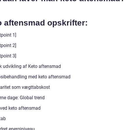
 aftensmad opskrifter:
tpoint 1]
tpoint 2]
tpoint 3]
sk udvikling af Keto aftensmad
psibehandling med keto aftensmad
aritet som vægttabskost
ne dage: Global trend
 ved keto aftensmad
tab
dret energiniveau