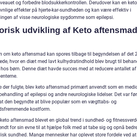
iveauet og forbedre blodsukkerkontrollen. Derudover kan en keto
vnlige effekter på hjerte-kar-sundheden og kan være effektiv i
ingen af visse neurologiske sygdomme som epilepsi.
orisk udvikling af Keto aftensma
en om keto aftensmad kan spores tilbage til begyndelsen af det 
ede, hvor en diæt med lavt kulhydratindhold blev brugt til behan
i hos børn. Denne diæt havde succes med at reducere antallet af
ienterne.
rne der fulgte, blev keto aftensmad primært anvendt som en medi
 behandling af epilepsi og andre neurologiske lidelser. Det var før
 at den begyndte at blive populær som en vægttabs- og
dsfremmende kostform.
r keto aftensmad blevet en global trend i sundhed- og fitnessver
endt for sin evne til at hjælpe folk med at tabe sig og opnå bedr
isk sundhed. Mange mennesker har oplevet store fordele ved at