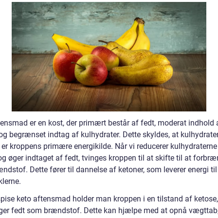
tensmad er en kost, der primært består af fedt, moderat indhold 
og begrænset indtag af kulhydrater. Dette skyldes, at kulhydrate
er kroppens primære energikilde. Når vi reducerer kulhydraterne 
g øger indtaget af fedt, tvinges kroppen til at skifte til at forbr
dstof. Dette fører til dannelse af ketoner, som leverer energi til
lerne.
spise keto aftensmad holder man kroppen i en tilstand af ketose,
ger fedt som brændstof. Dette kan hjælpe med at opnå vægttab