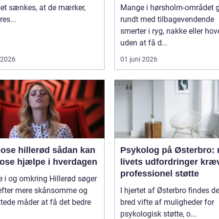
et sænkes, at de mærker,
Mange i hørsholm-området 
res...
rundt med tilbagevendende
smerter i ryg, nakke eller ho
uden at få d...
i 2026
01 juni 2026
 hillerød sådan kan
Psykolog på Østerbro: 
ose hjælpe i hverdagen
livets udfordringer kræ
professionel støtte
i og omkring Hillerød søger
 efter mere skånsomme og
I hjertet af Østerbro findes d
tede måder at få det bedre
bred vifte af muligheder for
psykologisk støtte, o...