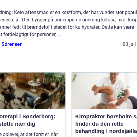
dning: Keto aftensmad er en kostform, der har vundet stor popul
seneste år. Den bygger på principperne omkring ketose, hvor kro
ner fedt til brændstof i stedet for kulhydrater. Dette kan være
t fordelagtigt for personer,...
e Sørensen
03 jul
oterapi i Sønderborg:
Kiropraktor hørsholm sådan
støtte nær dig
finder du den rette
behandling i nordsjæll
oplever, at det først er, når