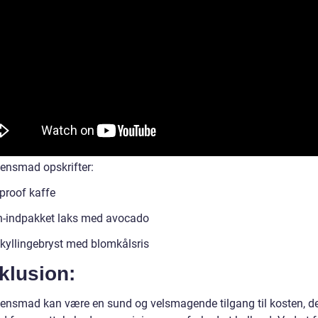
tensmad opskrifter:
tproof kaffe
-indpakket laks med avocado
 kyllingebryst med blomkålsris
klusion:
tensmad kan være en sund og velsmagende tilgang til kosten, de