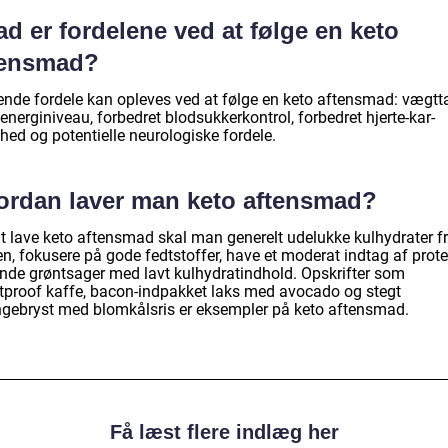
d er fordelene ved at følge en keto
tensmad?
ende fordele kan opleves ved at følge en keto aftensmad: vægtt
energiniveau, forbedret blodsukkerkontrol, forbedret hjerte-kar-
hed og potentielle neurologiske fordele.
ordan laver man keto aftensmad?
at lave keto aftensmad skal man generelt udelukke kulhydrater f
n, fokusere på gode fedtstoffer, have et moderat indtag af prote
nde grøntsager med lavt kulhydratindhold. Opskrifter som
etproof kaffe, bacon-indpakket laks med avocado og stegt
ingebryst med blomkålsris er eksempler på keto aftensmad.
Få læst flere indlæg her