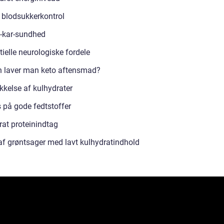
 blodsukkerkontrol
e-kar-sundhed
ielle neurologiske fordele
 laver man keto aftensmad?
kkelse af kulhydrater
 på gode fedtstoffer
at proteinindtag
af grøntsager med lavt kulhydratindhold