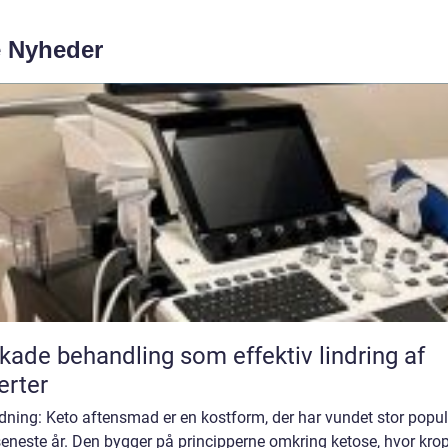
e Nyheder
kade behandling som effektiv lindring af
rter
dning: Keto aftensmad er en kostform, der har vundet stor popul
seneste år. Den bygger på principperne omkring ketose, hvor kro