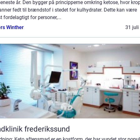
seneste år. Den bygger på principperne omkring ketose, hvor kro
ner fedt til brændstof i stedet for kulhydrater. Dette kan være
t fordelagtigt for personer,...
rs Winther
31 jul
dklinik frederikssund
dning: Keto aftensmad er en kostform, der har vundet stor popul