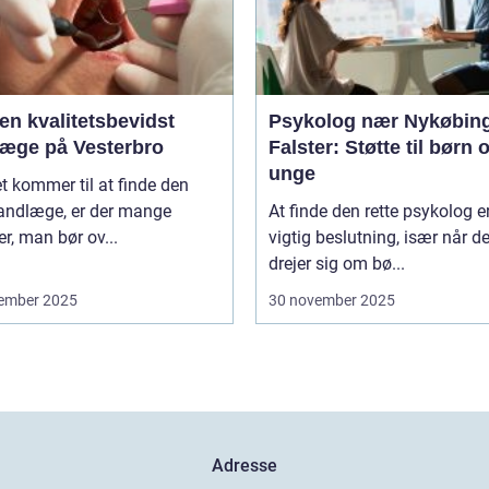
en kvalitetsbevidst
Psykolog nær Nykøbin
læge på Vesterbro
Falster: Støtte til børn 
unge
t kommer til at finde den
tandlæge, er der mange
At finde den rette psykolog e
er, man bør ov...
vigtig beslutning, især når de
drejer sig om bø...
ember 2025
30 november 2025
Adresse