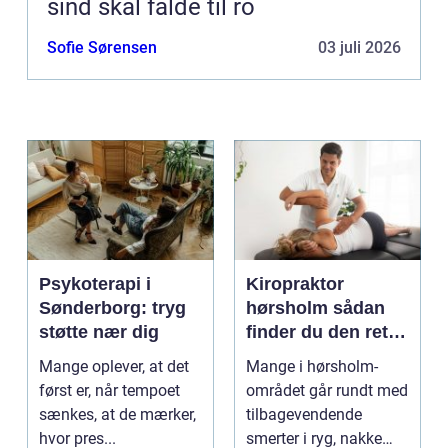
sind skal falde til ro
Sofie Sørensen
03 juli 2026
Psykoterapi i
Kiropraktor
Sønderborg: tryg
hørsholm sådan
støtte nær dig
finder du den rette
behandling i
Mange oplever, at det
Mange i hørsholm-
nordsjælland
først er, når tempoet
området går rundt med
sænkes, at de mærker,
tilbagevendende
hvor pres...
smerter i ryg, nakke