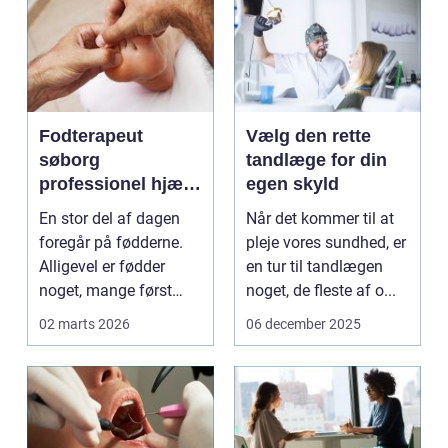
Fodterapeut
Vælg den rette
søborg
tandlæge for din
professionel hjælp
egen skyld
til sunde fødder i
En stor del af dagen
Når det kommer til at
hverdagen
foregår på fødderne.
pleje vores sundhed, er
Alligevel er fødder
en tur til tandlægen
noget, mange først
noget, de fleste af o...
tænker på, når smer...
02 marts 2026
06 december 2025