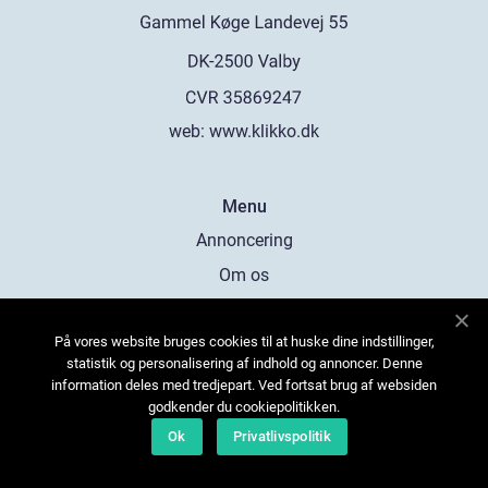
web:
www.klikko.dk
Menu
Annoncering
Om os
Cookies
På vores website bruges cookies til at huske dine indstillinger,
Kontakt os
statistik og personalisering af indhold og annoncer. Denne
Sitemap
information deles med tredjepart. Ved fortsat brug af websiden
godkender du cookiepolitikken.
Ok
Privatlivspolitik