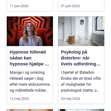
eller hoved uden at få
11 juni 2026
01 juni 2026
d...
Hypnose hillerød
Psykolog på
sådan kan
Østerbro: når
hypnose hjælpe i
livets udfordringer
hverdagen
kræver
Mange i og omkring
I hjertet af Østerbro
professionel støtte
Hillerød søger i dag
findes der en bred vifte
efter mere skånsomme
af muligheder for
og målrettede måder
psykologisk støtte, o...
at få det bedre på....
12 maj 2026
03 maj 2026