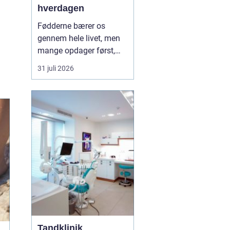
hverdagen
Fødderne bærer os
gennem hele livet, men
mange opdager først,
hvor vigtige de er, når
31 juli 2026
smerter, hård hud eller
problemer med neglene
opstår. Professionel
fodterapi kan forebygge,
lindre og behandle
mange af de gener, som
både unge, voksne og
ældre opl...
Tandklinik