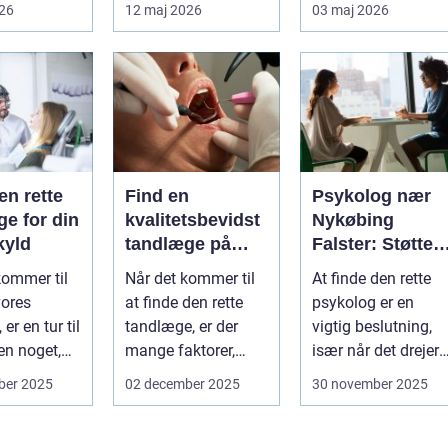
 ryg, nakke
målrettede måder at
støtte, o...
026
12 maj 2026
03 maj 2026
ved uden at
få det bedre på....
en rette
Find en
Psykolog nær
e for din
kvalitetsbevidst
Nykøbing
kyld
tandlæge på
Falster: Støtte ti
Vesterbro
børn og unge
kommer til
Når det kommer til
At finde den rette
vores
at finde den rette
psykolog er en
er en tur til
tandlæge, er der
vigtig beslutning,
n noget,
mange faktorer,
især når det drejer
af o...
man bør ov...
sig om bø...
ber 2025
02 december 2025
30 november 2025