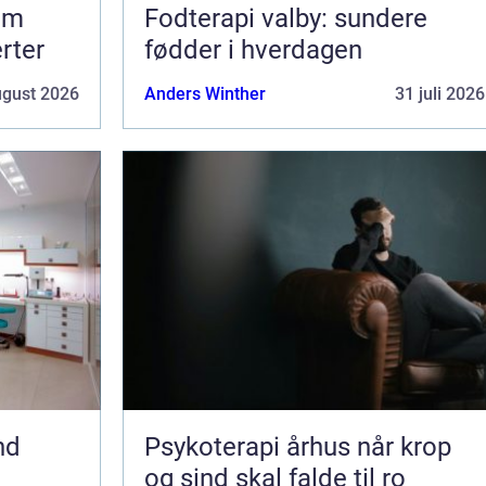
om
Fodterapi valby: sundere
erter
fødder i hverdagen
ugust 2026
Anders Winther
31 juli 2026
nd
Psykoterapi århus når krop
og sind skal falde til ro