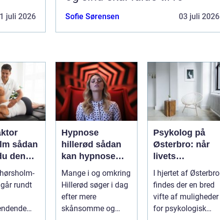
1 juli 2026
Sofie Sørensen
03 juli 2026
aktor
Hypnose
Psykolog på
sådan
hillerød sådan
Østerbro: når
du den
kan hypnose
livets
ehandling
hjælpe i
udfordringer
 hørsholm-
Mange i og omkring
I hjertet af Østerbro
jælland
hverdagen
kræver
går rundt
Hillerød søger i dag
findes der en bred
professionel
efter mere
vifte af muligheder
støtte
endende
skånsomme og
for psykologisk