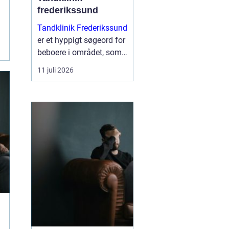
frederikssund
Tandklinik Frederikssund
er et hyppigt søgeord for
beboere i området, som
leder efter tryg og fagligt
11 juli 2026
stærk tandbehandling.
Mange ønsker en klinik,
hvor der er tid til
spørgsmål, rolig
atmosfære og en klar
plan ...