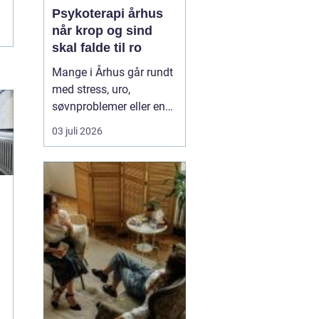
Psykoterapi århus
når krop og sind
skal falde til ro
Mange i Århus går rundt
med stress, uro,
søvnproblemer eller en
følelse af at være kørt
03 juli 2026
fast i livet. Nogle har
oplevet chok, traumer
eller
grænseoverskridende
hændelser. Andre
mærker mest en stille
indre utilfredshed og
tankemylder, der aldrig
holde...