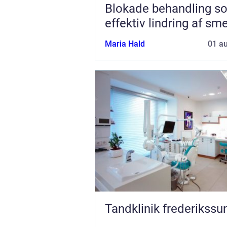
Blokade behandling s
effektiv lindring af sm
Maria Hald
01 a
Tandklinik frederikssu