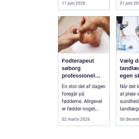
pres...
smerter i
11 juni 2026
01 juni 2
eller ho
få d...
Fodterapeut
Vælg d
søborg
tandlæg
professionel
egen s
hjælp til sunde
En stor del af dagen
Når det 
fødder i
foregår på
at pleje 
hverdagen
fødderne. Alligevel
sundhed, 
er fødder noget,
tandlæge
mange først tænker
de fleste 
02 marts 2026
06 decem
på, når smer...