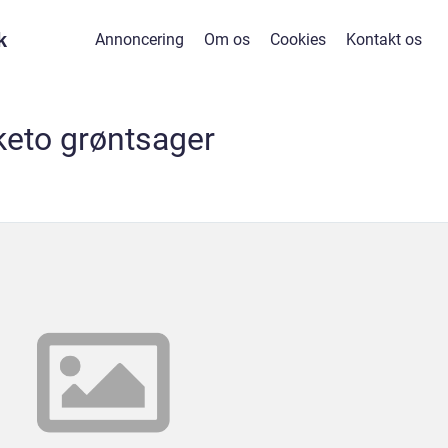
k
Annoncering
Om os
Cookies
Kontakt os
keto grøntsager