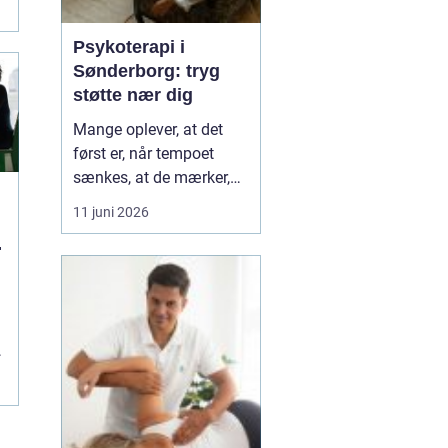
Psykoterapi i
Sønderborg: tryg
støtte nær dig
Mange oplever, at det
først er, når tempoet
sænkes, at de mærker,
hvor pressede de faktisk
11 juni 2026
er. Hverdagen kører
l
derudad med arbejde,
familie og praktiske
opgaver, og langsomt
forsvinder kontakten til
egen krop og behov....