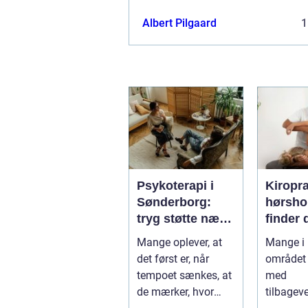
Albert Pilgaard
1
Psykoterapi i
Kiropr
Sønderborg:
hørsholm 
tryg støtte nær
finder 
dig
rette b
Mange oplever, at
Mange i
i nords
det først er, når
området 
tempoet sænkes, at
med
de mærker, hvor
tilbagev