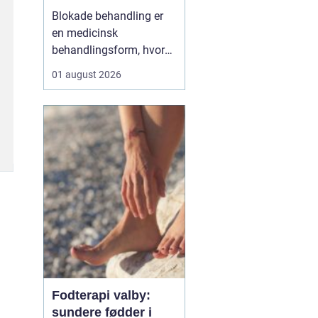
Blokade behandling er
en medicinsk
behandlingsform, hvor
en læge lægger en
01 august 2026
målrettet indsprøjtning
med smertestillende og
eventuelt
binyrebarkhormon tæt
på en nerve eller i et led
for at dæmpe smerter og
inflammation.
Behandlingen bliver ofte
brugt v...
Fodterapi valby:
sundere fødder i