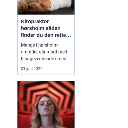
Kiropraktor
hørsholm sådan
finder du den rette
behandling i
Mange i hørsholm-
nordsjælland
området går rundt med
tilbagevendende smerter
i ryg, nakke eller hoved
01 juni 2026
uden at få den rigtige
hjælp. En kiropraktor
arbejder målrettet med
kroppens led og muskler
og kan ofte lindre
smerter, forbedre
bevægeligheden og
forebygge nye p...