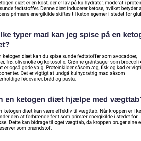
togen diæt er en kost, der er lav på kulhydrater, moderat i protei
 sunde fedtstoffer. Denne diæt inducerer ketose, hvilket betyder 
ens primære energikilde skiftes til ketonlegemer i stedet for glu
ilke typer mad kan jeg spise på en keto
æt?
n ketogen diæt kan du spise sunde fedtstoffer som avocadoer,
er, frø, olivenolie og kokosolie. Grønne grøntsager som broccoli
t er også gode valg. Proteinkilder såsom æg, fisk og kød er vigt
onenter. Det er vigtigt at undgå kulhydratrig mad såsom
erholdige fødevarer, brød og pasta.
n en ketogen diæt hjælpe med vægttab
n ketogen diæt kan være effektiv til vægttab. Når kroppen er i ke
nder den at forbrænde fedt som primær energikilde i stedet for
ose. Dette kan bidrage til øget vægttab, da kroppen bruger sine 
reserver som brændstof.