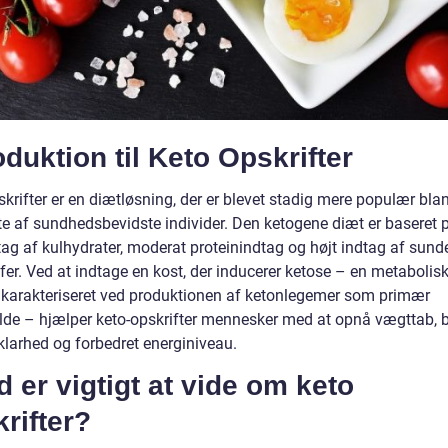
oduktion til Keto Opskrifter
krifter er en diætløsning, der er blevet stadig mere populær bla
te af sundhedsbevidste individer. Den ketogene diæt er baseret p
tag af kulhydrater, moderat proteinindtag og højt indtag af sund
fer. Ved at indtage en kost, der inducerer ketose – en metabolis
d karakteriseret ved produktionen af ketonlegemer som primær
ilde – hjælper keto-opskrifter mennesker med at opnå vægttab, 
klarhed og forbedret energiniveau.
 er vigtigt at vide om keto
rifter?