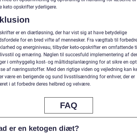
 keto opskrifter yderligere.
klusion
krifter er en diætløsning, der har vist sig at have betydelige
fordele for en bred vifte af mennesker. Fra vægttab til forbedre
larhed og energiniveau, tilbyder keto-opskrifter en omfattende t
 livsstil og ernæring. Nøglen til succesfuld implementering af d
gger i omhyggelig kost- og måltidsplanlægning for at sikre en op
se af næringsstoffer. Med den rigtige viden og vejledning kan ke
er være en berigende og sund livsstilsændring for enhver, der er
eret i at forbedre deres helbred og velvære.
FAQ
ad er en ketogen diæt?