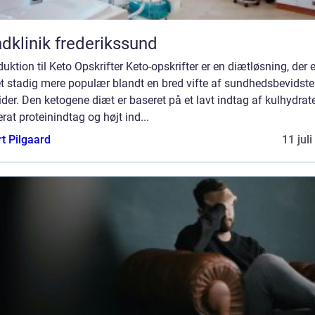
dklinik frederikssund
duktion til Keto Opskrifter Keto-opskrifter er en diætløsning, der e
et stadig mere populær blandt en bred vifte af sundhedsbevidste
ider. Den ketogene diæt er baseret på et lavt indtag af kulhydrate
at proteinindtag og højt ind...
t Pilgaard
11 jul