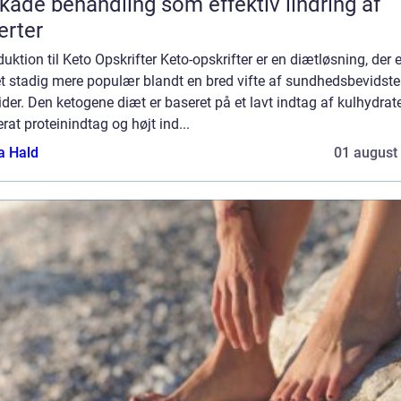
kade behandling som effektiv lindring af
rter
duktion til Keto Opskrifter Keto-opskrifter er en diætløsning, der e
et stadig mere populær blandt en bred vifte af sundhedsbevidste
ider. Den ketogene diæt er baseret på et lavt indtag af kulhydrate
at proteinindtag og højt ind...
a Hald
01 august