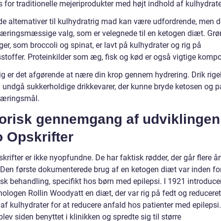
s for traditionelle mejeriprodukter med højt indhold af kulhydrate
de alternativer til kulhydratrig mad kan være udfordrende, men d
rnæringsmæssige valg, som er velegnede til en ketogen diæt. Gr
er, som broccoli og spinat, er lavt på kulhydrater og rig på
stoffer. Proteinkilder som æg, fisk og kød er også vigtige kompo
ig er det afgørende at nære din krop gennem hydrering. Drik rige
 undgå sukkerholdige drikkevarer, der kunne bryde ketosen og p
næringsmål.
torisk gennemgang af udviklingen
 Opskrifter
krifter er ikke nyopfundne. De har faktisk rødder, der går flere år
. Den første dokumenterede brug af en ketogen diæt var inden fo
sk behandling, specifikt hos børn med epilepsi. I 1921 introduce
ologen Rollin Woodyatt en diæt, der var rig på fedt og reduceret
af kulhydrater for at reducere anfald hos patienter med epilepsi
blev siden benyttet i klinikken og spredte sig til større