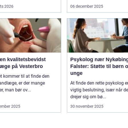
ts 2026
06 december 2025
en kvalitetsbevidst
Psykolog nær Nykøbin
læge på Vesterbro
Falster: Støtte til børn 
unge
t kommer til at finde den
tandlæge, er der mange
At finde den rette psykolog e
er, man bør ov...
vigtig beslutning, især når de
drejer sig om bø...
ember 2025
30 november 2025