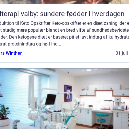
terapi valby: sundere fødder i hverdagen
duktion til Keto Opskrifter Keto-opskrifter er en diætløsning, der e
et stadig mere populær blandt en bred vifte af sundhedsbevidste
ider. Den ketogene diæt er baseret på et lavt indtag af kulhydrate
at proteinindtag og højt ind...
rs Winther
31 jul