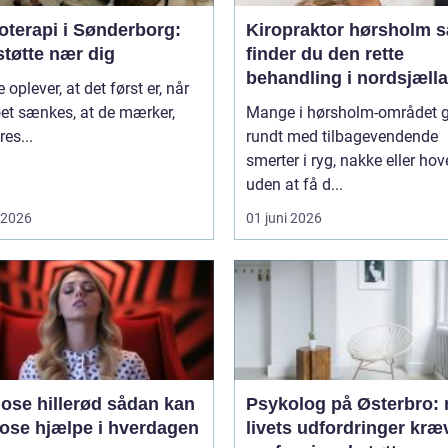
oterapi i Sønderborg:
Kiropraktor hørsholm sådan
støtte nær dig
finder du den rette
behandling i nordsjæll
oplever, at det først er, når
et sænkes, at de mærker,
Mange i hørsholm-området 
res...
rundt med tilbagevendende
smerter i ryg, nakke eller ho
uden at få d...
i 2026
01 juni 2026
 hillerød sådan kan
Psykolog på Østerbro: 
ose hjælpe i hverdagen
livets udfordringer kræ