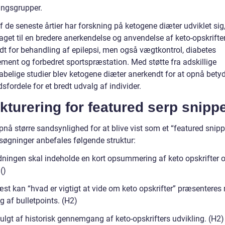
ingsgrupper.
af de seneste årtier har forskning på ketogene diæter udviklet sig,
aget til en bredere anerkendelse og anvendelse af keto-opskrifter
dt for behandling af epilepsi, men også vægtkontrol, diabetes
ent og forbedret sportspræstation. Med støtte fra adskillige
abelige studier blev ketogene diæter anerkendt for at opnå betyd
fordele for et bredt udvalg af individer.
kturering for featured serp snipp
pnå større sandsynlighed for at blive vist som et “featured snipp
søgninger anbefales følgende struktur:
edningen skal indeholde en kort opsummering af keto opskrifter 
()
æst kan “hvad er vigtigt at vide om keto opskrifter” præsenteres
ng af bulletpoints. (H2)
fulgt af historisk gennemgang af keto-opskrifters udvikling. (H2)