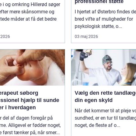
professionel støtte
i og omkring Hillerød søger
 efter mere skånsomme og
I hjertet af Østerbro findes d
tede måder at få det bedre
bred vifte af muligheder for
psykologisk støtte, o...
 2026
03 maj 2026
erapeut søborg
Vælg den rette tandlæg
ssionel hjælp til sunde
din egen skyld
er i hverdagen
Når det kommer til at pleje v
r del af dagen foregår på
sundhed, er en tur til tandlæ
ne. Alligevel er fødder noget,
noget, de fleste af o...
først tænker på, når smer...