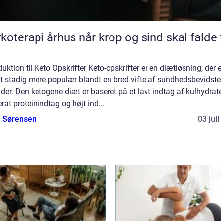
pi århus når krop og sind skal falde til
duktion til Keto Opskrifter Keto-opskrifter er en diætløsning, der e
et stadig mere populær blandt en bred vifte af sundhedsbevidste
ider. Den ketogene diæt er baseret på et lavt indtag af kulhydrate
at proteinindtag og højt ind...
e Sørensen
03 jul