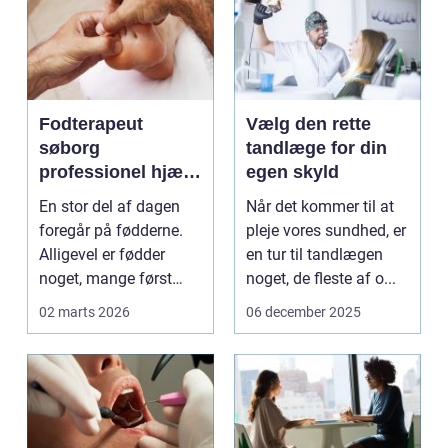
Fodterapeut
Vælg den rette
søborg
tandlæge for din
professionel hjælp
egen skyld
til sunde fødder i
En stor del af dagen
Når det kommer til at
hverdagen
foregår på fødderne.
pleje vores sundhed, er
Alligevel er fødder
en tur til tandlægen
noget, mange først
noget, de fleste af o...
tænker på, når smer...
02 marts 2026
06 december 2025