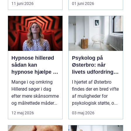
eller hoved uden at få
11 juni 2026
01 juni 2026
d...
Hypnose hillerød
Psykolog på
sådan kan
Østerbro: når
hypnose hjælpe i
livets udfordringer
hverdagen
kræver
Mange i og omkring
I hjertet af Østerbro
professionel støtte
Hillerød søger i dag
findes der en bred vifte
efter mere skånsomme
af muligheder for
og målrettede måder
psykologisk støtte, o...
at få det bedre på....
12 maj 2026
03 maj 2026