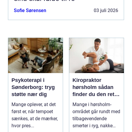
Sofie Sørensen
03 juli 2026
Psykoterapi i
Kiropraktor
Sønderborg: tryg
hørsholm sådan
støtte nær dig
finder du den rette
behandling i
Mange oplever, at det
Mange i hørsholm-
nordsjælland
først er, når tempoet
området går rundt med
sænkes, at de mærker,
tilbagevendende
hvor pres...
smerter i ryg, nakke