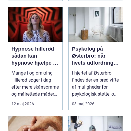
Hypnose hillerød
Psykolog på
sådan kan
Østerbro: når
hypnose hjælpe i
livets udfordringer
hverdagen
kræver
Mange i og omkring
I hjertet af Østerbro
professionel støtte
Hillerød søger i dag
findes der en bred vifte
efter mere skånsomme
af muligheder for
og målrettede måder
psykologisk støtte, o...
at få det bedre på....
12 maj 2026
03 maj 2026