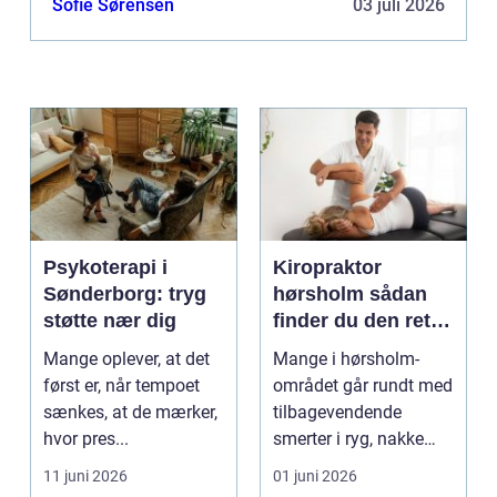
Sofie Sørensen
03 juli 2026
Psykoterapi i
Kiropraktor
Sønderborg: tryg
hørsholm sådan
støtte nær dig
finder du den rette
behandling i
Mange oplever, at det
Mange i hørsholm-
nordsjælland
først er, når tempoet
området går rundt med
sænkes, at de mærker,
tilbagevendende
hvor pres...
smerter i ryg, nakke
eller hoved uden at få
11 juni 2026
01 juni 2026
d...