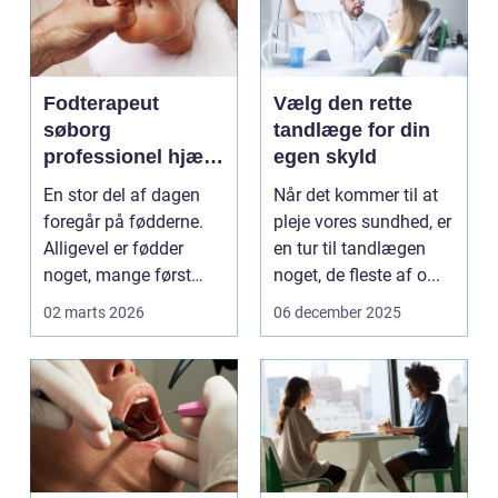
Fodterapeut
Vælg den rette
søborg
tandlæge for din
professionel hjælp
egen skyld
til sunde fødder i
En stor del af dagen
Når det kommer til at
hverdagen
foregår på fødderne.
pleje vores sundhed, er
Alligevel er fødder
en tur til tandlægen
noget, mange først
noget, de fleste af o...
tænker på, når smer...
02 marts 2026
06 december 2025