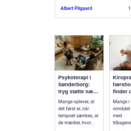
Albert Pilgaard
1
Psykoterapi i
Kiropr
Sønderborg:
hørsholm 
tryg støtte nær
finder 
dig
rette b
Mange oplever, at
Mange i
i nords
det først er, når
området 
tempoet sænkes, at
med
de mærker, hvor
tilbagev
pres...
smerter i