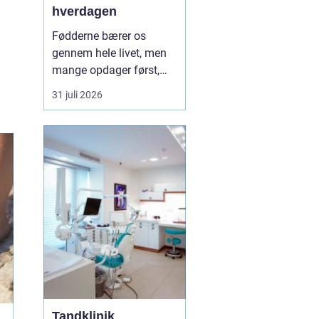
hverdagen
Fødderne bærer os
gennem hele livet, men
mange opdager først,
hvor vigtige de er, når
31 juli 2026
smerter, hård hud eller
problemer med neglene
opstår. Professionel
fodterapi kan forebygge,
lindre og behandle
mange af de gener, som
både unge, voksne og
ældre opl...
Tandklinik