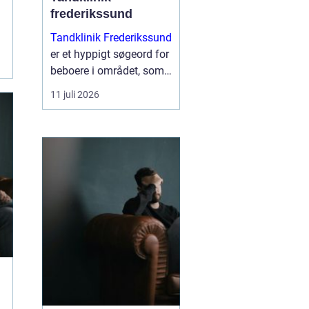
frederikssund
Tandklinik Frederikssund
er et hyppigt søgeord for
beboere i området, som
leder efter tryg og fagligt
11 juli 2026
stærk tandbehandling.
Mange ønsker en klinik,
hvor der er tid til
spørgsmål, rolig
atmosfære og en klar
plan ...