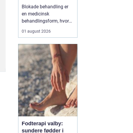
Blokade behandling er
en medicinsk
behandlingsform, hvor
en læge lægger en
01 august 2026
målrettet indsprøjtning
med smertestillende og
eventuelt
binyrebarkhormon tæt
på en nerve eller i et led
for at dæmpe smerter og
inflammation.
Behandlingen bliver ofte
brugt v...
Fodterapi valby:
sundere fødder i