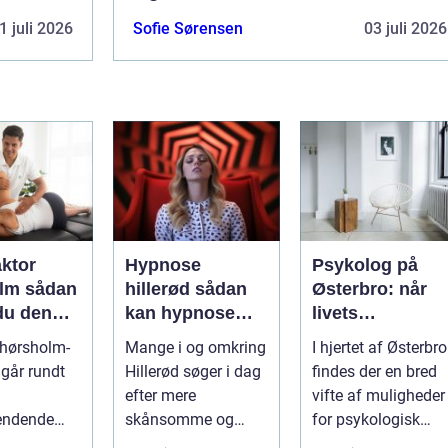
1 juli 2026
Sofie Sørensen
03 juli 2026
aktor
Hypnose
Psykolog på
sådan
hillerød sådan
Østerbro: når
du den
kan hypnose
livets
ehandling
hjælpe i
udfordringer
 hørsholm-
Mange i og omkring
I hjertet af Østerbro
jælland
hverdagen
kræver
går rundt
Hillerød søger i dag
findes der en bred
professionel
efter mere
vifte af muligheder
støtte
endende
skånsomme og
for psykologisk
 ryg, nakke
målrettede måder at
støtte, o...