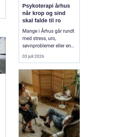
Psykoterapi århus
når krop og sind
skal falde til ro
Mange i Århus går rundt
med stress, uro,
søvnproblemer eller en
følelse af at være kørt
03 juli 2026
fast i livet. Nogle har
oplevet chok, traumer
eller
grænseoverskridende
hændelser. Andre
mærker mest en stille
indre utilfredshed og
tankemylder, der aldrig
holde...