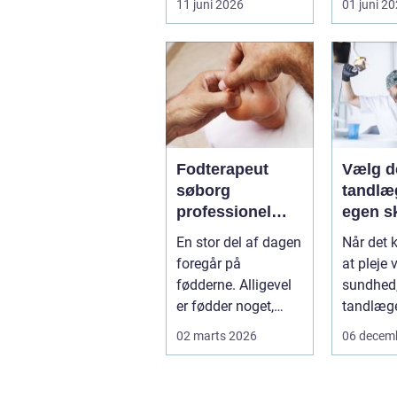
11 juni 2026
01 juni 2
eller ho
få d...
Fodterapeut
Vælg d
søborg
tandlæg
professionel
egen s
hjælp til sunde
En stor del af dagen
Når det 
fødder i
foregår på
at pleje 
hverdagen
fødderne. Alligevel
sundhed, 
er fødder noget,
tandlæge
mange først tænker
de fleste 
02 marts 2026
06 decem
på, når smer...