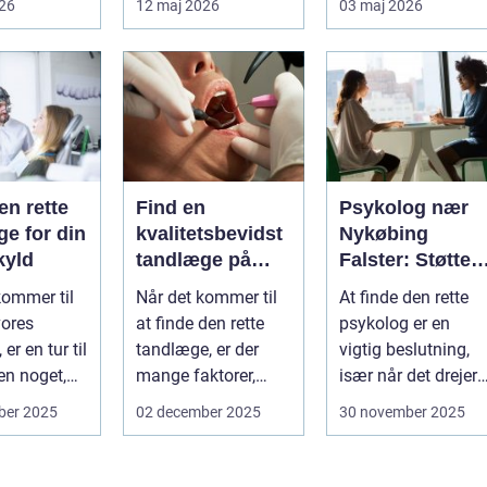
026
12 maj 2026
03 maj 2026
ved uden at
få det bedre på....
en rette
Find en
Psykolog nær
e for din
kvalitetsbevidst
Nykøbing
kyld
tandlæge på
Falster: Støtte ti
Vesterbro
børn og unge
kommer til
Når det kommer til
At finde den rette
vores
at finde den rette
psykolog er en
er en tur til
tandlæge, er der
vigtig beslutning,
n noget,
mange faktorer,
især når det drejer
af o...
man bør ov...
sig om bø...
ber 2025
02 december 2025
30 november 2025