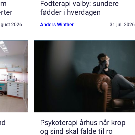
om
Fodterapi valby: sundere
erter
fødder i hverdagen
ugust 2026
Anders Winther
31 juli 2026
nd
Psykoterapi århus når krop
og sind skal falde til ro