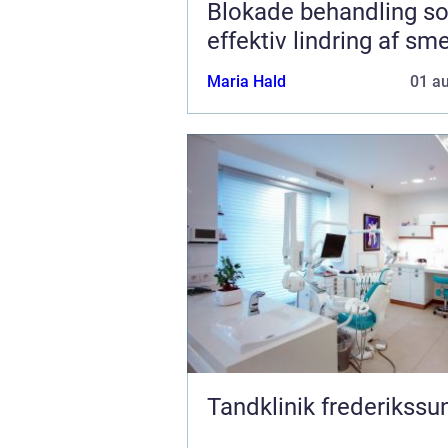
Blokade behandling s
effektiv lindring af sm
Maria Hald
01 a
Tandklinik frederikssu