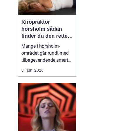
Kiropraktor
hørsholm sådan
finder du den rette
behandling i
Mange i hørsholm-
nordsjælland
området går rundt med
tilbagevendende smerter
i ryg, nakke eller hoved
01 juni 2026
uden at få den rigtige
hjælp. En kiropraktor
arbejder målrettet med
kroppens led og muskler
og kan ofte lindre
smerter, forbedre
bevægeligheden og
forebygge nye p...