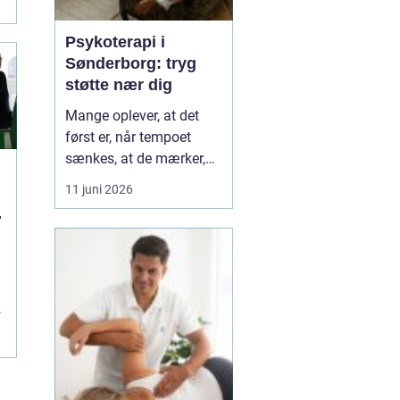
Psykoterapi i
Sønderborg: tryg
støtte nær dig
Mange oplever, at det
først er, når tempoet
sænkes, at de mærker,
hvor pressede de faktisk
11 juni 2026
er. Hverdagen kører
l
derudad med arbejde,
familie og praktiske
opgaver, og langsomt
forsvinder kontakten til
egen krop og behov....