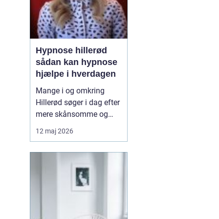
Hypnose hillerød
sådan kan hypnose
hjælpe i hverdagen
Mange i og omkring
Hillerød søger i dag efter
mere skånsomme og
målrettede måder at få
12 maj 2026
det bedre på. Her skiller
hypnose Hillerød
sig ud
som en mulighed, der
kombinerer ro, fokus og
dyb mental foran...