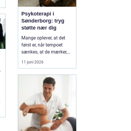
Psykoterapi i
Sønderborg: tryg
støtte nær dig
Mange oplever, at det
først er, når tempoet
sænkes, at de mærker,
hvor pressede de faktisk
11 juni 2026
er. Hverdagen kører
l
derudad med arbejde,
familie og praktiske
opgaver, og langsomt
forsvinder kontakten til
egen krop og behov....