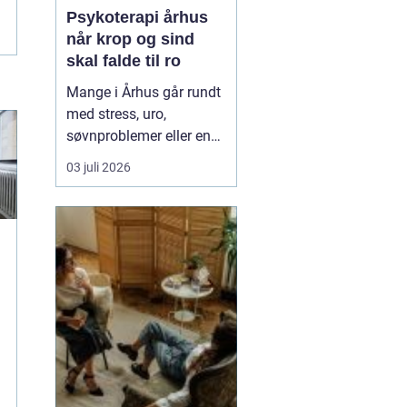
Psykoterapi århus
når krop og sind
skal falde til ro
Mange i Århus går rundt
med stress, uro,
søvnproblemer eller en
følelse af at være kørt
03 juli 2026
fast i livet. Nogle har
oplevet chok, traumer
eller
grænseoverskridende
hændelser. Andre
mærker mest en stille
indre utilfredshed og
tankemylder, der aldrig
holde...