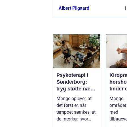
Albert Pilgaard
1
Psykoterapi i
Kiropr
Sønderborg:
hørsholm 
tryg støtte nær
finder 
dig
rette b
Mange oplever, at
Mange i
i nords
det først er, når
området 
tempoet sænkes, at
med
de mærker, hvor
tilbagev
pres...
smerter i