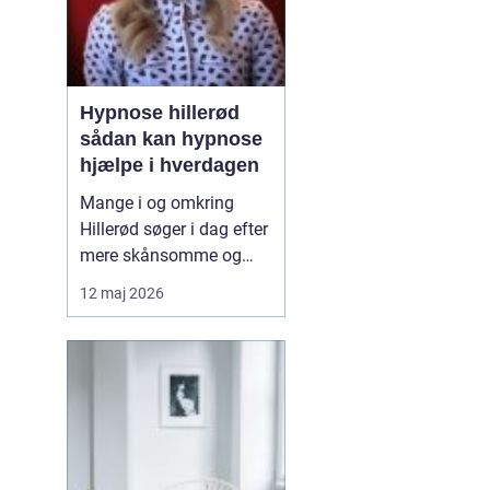
Hypnose hillerød
sådan kan hypnose
hjælpe i hverdagen
Mange i og omkring
Hillerød søger i dag efter
mere skånsomme og
målrettede måder at få
12 maj 2026
det bedre på. Her skiller
hypnose Hillerød
sig ud
som en mulighed, der
kombinerer ro, fokus og
dyb mental foran...