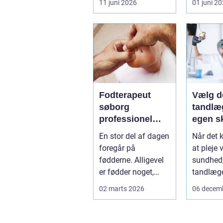
11 juni 2026
01 juni 2
eller ho
få d...
Fodterapeut
Vælg d
søborg
tandlæg
professionel
egen s
hjælp til sunde
En stor del af dagen
Når det 
fødder i
foregår på
at pleje 
hverdagen
fødderne. Alligevel
sundhed, 
er fødder noget,
tandlæge
mange først tænker
de fleste 
02 marts 2026
06 decem
på, når smer...