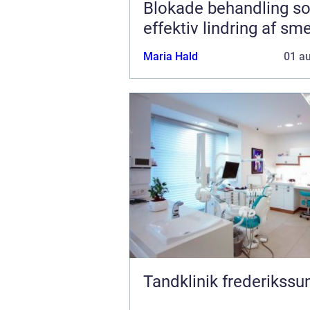
Blokade behandling s
effektiv lindring af sm
Maria Hald
01 a
Tandklinik frederikssu