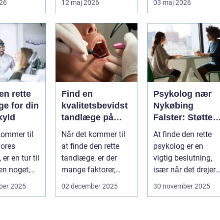
026
12 maj 2026
03 maj 2026
ved uden at
få det bedre på....
en rette
Find en
Psykolog nær
e for din
kvalitetsbevidst
Nykøbing
kyld
tandlæge på
Falster: Støtte ti
Vesterbro
børn og unge
kommer til
Når det kommer til
At finde den rette
vores
at finde den rette
psykolog er en
er en tur til
tandlæge, er der
vigtig beslutning,
n noget,
mange faktorer,
især når det drejer
af o...
man bør ov...
sig om bø...
ber 2025
02 december 2025
30 november 2025