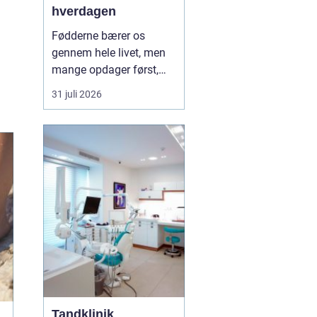
hverdagen
Fødderne bærer os
gennem hele livet, men
mange opdager først,
hvor vigtige de er, når
31 juli 2026
smerter, hård hud eller
problemer med neglene
opstår. Professionel
fodterapi kan forebygge,
lindre og behandle
mange af de gener, som
både unge, voksne og
ældre opl...
Tandklinik