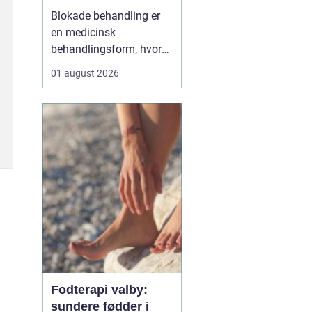
Blokade behandling er
en medicinsk
behandlingsform, hvor
en læge lægger en
01 august 2026
målrettet indsprøjtning
med smertestillende og
eventuelt
binyrebarkhormon tæt
på en nerve eller i et led
for at dæmpe smerter og
inflammation.
Behandlingen bliver ofte
brugt v...
Fodterapi valby:
sundere fødder i