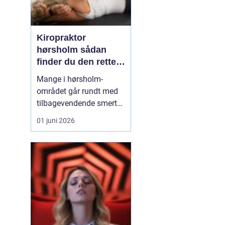
Kiropraktor
hørsholm sådan
finder du den rette
behandling i
Mange i hørsholm-
nordsjælland
området går rundt med
tilbagevendende smerter
i ryg, nakke eller hoved
01 juni 2026
uden at få den rigtige
hjælp. En kiropraktor
arbejder målrettet med
kroppens led og muskler
og kan ofte lindre
smerter, forbedre
bevægeligheden og
forebygge nye p...