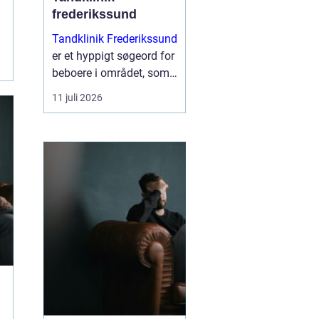
frederikssund
Tandklinik Frederikssund
er et hyppigt søgeord for
beboere i området, som
leder efter tryg og fagligt
11 juli 2026
stærk tandbehandling.
Mange ønsker en klinik,
hvor der er tid til
spørgsmål, rolig
atmosfære og en klar
plan ...