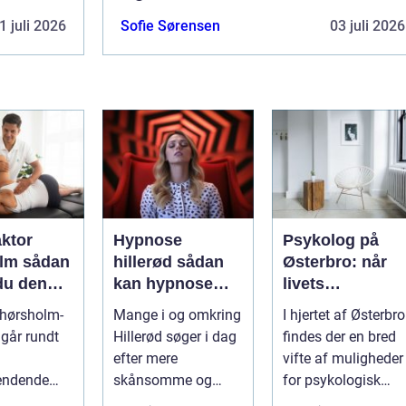
1 juli 2026
Sofie Sørensen
03 juli 2026
aktor
Hypnose
Psykolog på
sådan
hillerød sådan
Østerbro: når
du den
kan hypnose
livets
ehandling
hjælpe i
udfordringer
 hørsholm-
Mange i og omkring
I hjertet af Østerbro
jælland
hverdagen
kræver
går rundt
Hillerød søger i dag
findes der en bred
professionel
efter mere
vifte af muligheder
støtte
endende
skånsomme og
for psykologisk
 ryg, nakke
målrettede måder at
støtte, o...