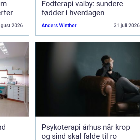
om
Fodterapi valby: sundere
erter
fødder i hverdagen
ugust 2026
Anders Winther
31 juli 2026
nd
Psykoterapi århus når krop
og sind skal falde til ro