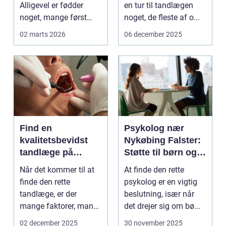
Alligevel er fødder
en tur til tandlægen
noget, mange først
noget, de fleste af o...
tænker på, når smer...
02 marts 2026
06 december 2025
Find en
Psykolog nær
kvalitetsbevidst
Nykøbing Falster:
tandlæge på
Støtte til børn og
Vesterbro
unge
Når det kommer til at
At finde den rette
finde den rette
psykolog er en vigtig
tandlæge, er der
beslutning, især når
mange faktorer, man
det drejer sig om bø...
bør ov...
02 december 2025
30 november 2025