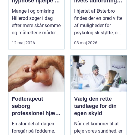
hypnose hjælpe i
livets udfordringer
hverdagen
kræver
Mange i og omkring
I hjertet af Østerbro
professionel støtte
Hillerød søger i dag
findes der en bred vifte
efter mere skånsomme
af muligheder for
og målrettede måder
psykologisk støtte, o...
at få det bedre på....
12 maj 2026
03 maj 2026
Fodterapeut
Vælg den rette
søborg
tandlæge for din
professionel hjælp
egen skyld
til sunde fødder i
En stor del af dagen
Når det kommer til at
hverdagen
foregår på fødderne.
pleje vores sundhed, er