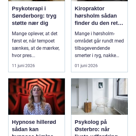
Psykoterapi i
Kiropraktor
Sønderborg: tryg
hørsholm sådan
støtte nær dig
finder du den rette
behandling i
Mange oplever, at det
Mange i hørsholm-
nordsjælland
først er, når tempoet
området går rundt med
sænkes, at de mærker,
tilbagevendende
hvor pres...
smerter i ryg, nakke
eller hoved uden at få
11 juni 2026
01 juni 2026
d...
Hypnose hillerød
Psykolog på
sådan kan
Østerbro: når