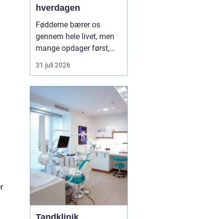
hverdagen
Fødderne bærer os
gennem hele livet, men
mange opdager først,
hvor vigtige de er, når
31 juli 2026
smerter, hård hud eller
problemer med neglene
opstår. Professionel
fodterapi kan forebygge,
lindre og behandle
mange af de gener, som
både unge, voksne og
ældre opl...
r
Tandklinik