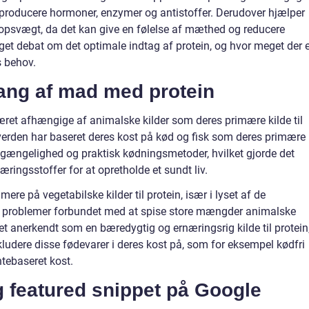
t producere hormoner, enzymer og antistoffer. Derudover hjælper
opsvægt, da det kan give en følelse af mæthed og reducere
eget debat om det optimale indtag af protein, og hvor meget der 
s behov.
ang af mad med protein
ret afhængige af animalske kilder som deres primære kilde til
verden har baseret deres kost på kød og fisk som deres primære
ilgængelighed og praktisk kødningsmetoder, hvilket gjorde det
ringsstoffer for at opretholde et sundt liv.
 mere på vegetabilske kilder til protein, især i lyset af de
roblemer forbundet med at spise store mængder animalske
vet anerkendt som en bæredygtig og ernæringsrig kilde til protein
kludere disse fødevarer i deres kost på, som for eksempel kødfri
ntebaseret kost.
 featured snippet på Google