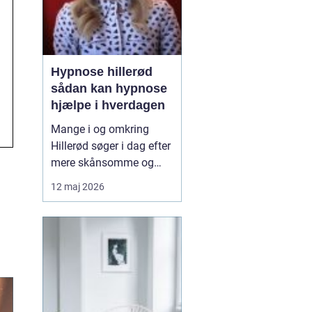
Hypnose hillerød
sådan kan hypnose
hjælpe i hverdagen
Mange i og omkring
Hillerød søger i dag efter
mere skånsomme og
målrettede måder at få
12 maj 2026
det bedre på. Her skiller
hypnose Hillerød
sig ud
som en mulighed, der
kombinerer ro, fokus og
dyb mental foran...