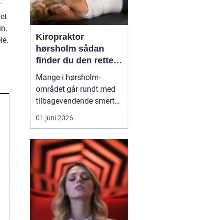
r
et
in.
Kiropraktor
le.
hørsholm sådan
finder du den rette
behandling i
Mange i hørsholm-
nordsjælland
området går rundt med
tilbagevendende smerter
i ryg, nakke eller hoved
01 juni 2026
uden at få den rigtige
hjælp. En kiropraktor
arbejder målrettet med
kroppens led og muskler
og kan ofte lindre
smerter, forbedre
bevægeligheden og
forebygge nye p...