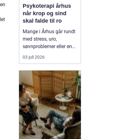
 en
Psykoterapi århus
når krop og sind
let
skal falde til ro
Mange i Århus går rundt
med stress, uro,
søvnproblemer eller en
følelse af at være kørt
03 juli 2026
fast i livet. Nogle har
oplevet chok, traumer
eller
grænseoverskridende
hændelser. Andre
mærker mest en stille
indre utilfredshed og
tankemylder, der aldrig
holde...