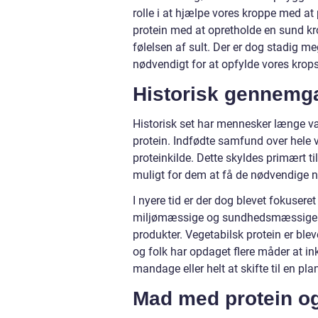
rolle i at hjælpe vores kroppe med a
protein med at opretholde en sund kr
følelsen af sult. Der er dog stadig m
nødvendigt for at opfylde vores krop
Historisk gennemg
Historisk set har mennesker længe væ
protein. Indfødte samfund over hele 
proteinkilde. Dette skyldes primært t
muligt for dem at få de nødvendige næ
I nyere tid er der dog blevet fokuseret
miljømæssige og sundhedsmæssige p
produkter. Vegetabilsk protein er ble
og folk har opdaget flere måder at in
mandage eller helt at skifte til en pla
Mad med protein og