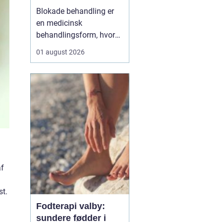
Blokade behandling er
en medicinsk
behandlingsform, hvor
en læge lægger en
01 august 2026
målrettet indsprøjtning
med smertestillende og
eventuelt
binyrebarkhormon tæt
på en nerve eller i et led
for at dæmpe smerter og
inflammation.
Behandlingen bliver ofte
brugt v...
af
st.
Fodterapi valby:
sundere fødder i