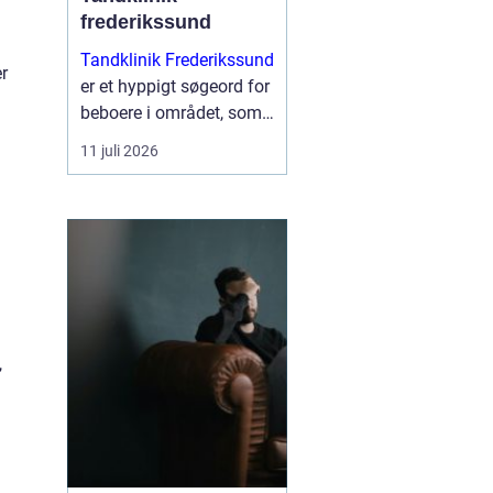
frederikssund
Tandklinik Frederikssund
er
er et hyppigt søgeord for
beboere i området, som
leder efter tryg og fagligt
11 juli 2026
stærk tandbehandling.
Mange ønsker en klinik,
hvor der er tid til
spørgsmål, rolig
atmosfære og en klar
plan ...
,