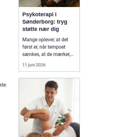
Psykoterapi i
Sønderborg: tryg
støtte nær dig
Mange oplever, at det
først er, når tempoet
sænkes, at de mærker,
hvor pressede de faktisk
11 juni 2026
er. Hverdagen kører
derudad med arbejde,
familie og praktiske
kte
opgaver, og langsomt
forsvinder kontakten til
egen krop og behov....