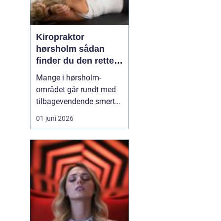
Kiropraktor
hørsholm sådan
finder du den rette
behandling i
Mange i hørsholm-
nordsjælland
området går rundt med
tilbagevendende smerter
i ryg, nakke eller hoved
01 juni 2026
uden at få den rigtige
hjælp. En kiropraktor
arbejder målrettet med
kroppens led og muskler
og kan ofte lindre
smerter, forbedre
bevægeligheden og
forebygge nye p...