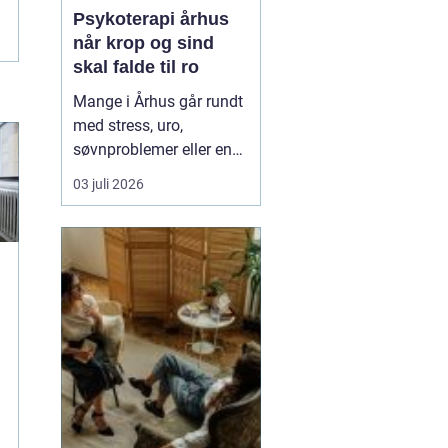
Psykoterapi århus
når krop og sind
skal falde til ro
Mange i Århus går rundt
med stress, uro,
søvnproblemer eller en
følelse af at være kørt
03 juli 2026
fast i livet. Nogle har
oplevet chok, traumer
eller
grænseoverskridende
hændelser. Andre
mærker mest en stille
indre utilfredshed og
tankemylder, der aldrig
holde...