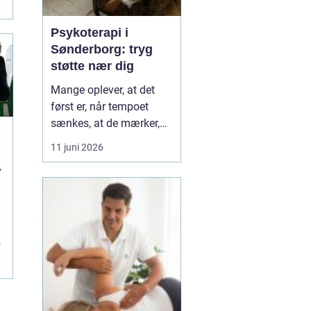
Psykoterapi i
Sønderborg: tryg
støtte nær dig
Mange oplever, at det
først er, når tempoet
sænkes, at de mærker,
hvor pressede de faktisk
11 juni 2026
er. Hverdagen kører
l
derudad med arbejde,
familie og praktiske
opgaver, og langsomt
forsvinder kontakten til
egen krop og behov....