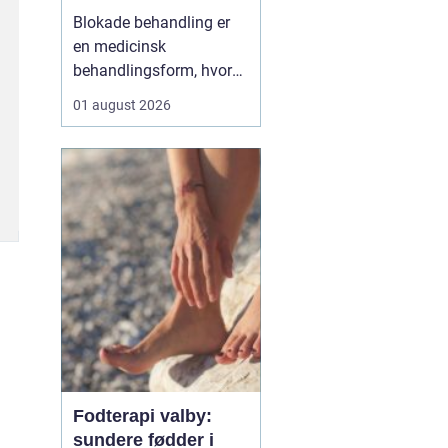
Blokade behandling er
en medicinsk
behandlingsform, hvor
en læge lægger en
01 august 2026
målrettet indsprøjtning
med smertestillende og
eventuelt
binyrebarkhormon tæt
på en nerve eller i et led
for at dæmpe smerter og
inflammation.
Behandlingen bliver ofte
brugt v...
Fodterapi valby:
sundere fødder i