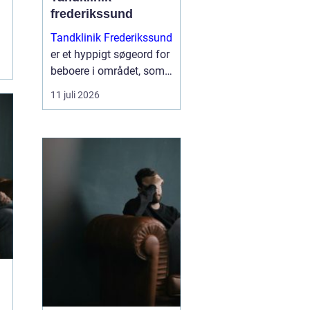
frederikssund
Tandklinik Frederikssund
er et hyppigt søgeord for
beboere i området, som
leder efter tryg og fagligt
11 juli 2026
stærk tandbehandling.
Mange ønsker en klinik,
hvor der er tid til
spørgsmål, rolig
atmosfære og en klar
plan ...