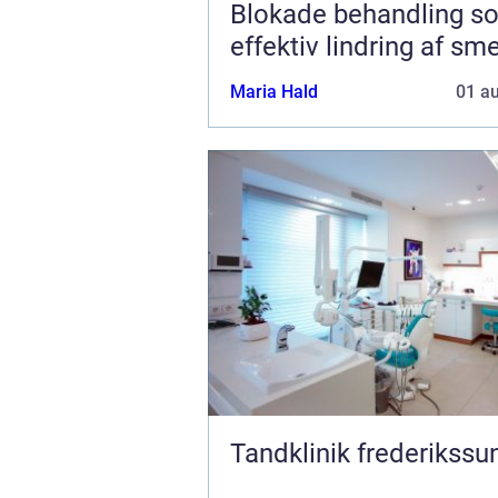
Blokade behandling s
effektiv lindring af sm
Maria Hald
01 a
Tandklinik frederikssu