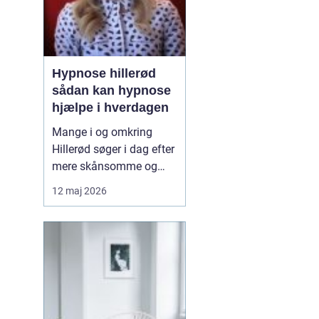
Hypnose hillerød
sådan kan hypnose
hjælpe i hverdagen
Mange i og omkring
Hillerød søger i dag efter
mere skånsomme og
målrettede måder at få
12 maj 2026
det bedre på. Her skiller
hypnose Hillerød
sig ud
som en mulighed, der
kombinerer ro, fokus og
dyb mental foran...