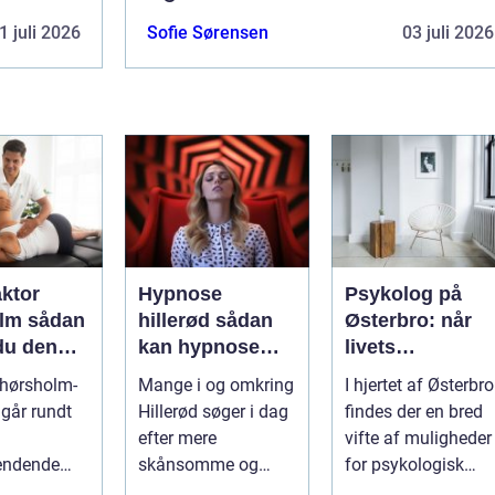
1 juli 2026
Sofie Sørensen
03 juli 2026
aktor
Hypnose
Psykolog på
sådan
hillerød sådan
Østerbro: når
du den
kan hypnose
livets
ehandling
hjælpe i
udfordringer
 hørsholm-
Mange i og omkring
I hjertet af Østerbro
jælland
hverdagen
kræver
går rundt
Hillerød søger i dag
findes der en bred
professionel
efter mere
vifte af muligheder
støtte
endende
skånsomme og
for psykologisk
 ryg, nakke
målrettede måder at
støtte, o...