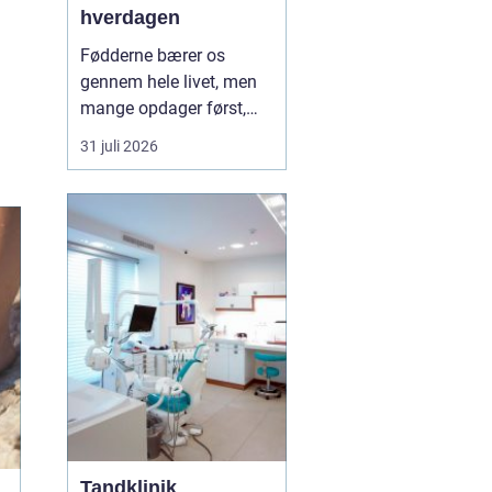
hverdagen
Fødderne bærer os
gennem hele livet, men
mange opdager først,
hvor vigtige de er, når
31 juli 2026
smerter, hård hud eller
problemer med neglene
opstår. Professionel
fodterapi kan forebygge,
lindre og behandle
mange af de gener, som
både unge, voksne og
ældre opl...
Tandklinik