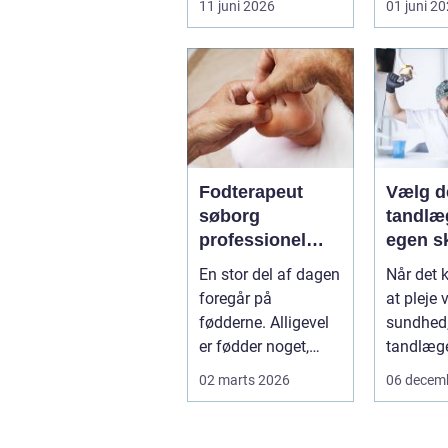
11 juni 2026
01 juni 2
eller ho
få d...
Fodterapeut
Vælg d
søborg
tandlæg
professionel
egen s
hjælp til sunde
En stor del af dagen
Når det 
fødder i
foregår på
at pleje 
hverdagen
fødderne. Alligevel
sundhed, 
er fødder noget,
tandlæge
mange først tænker
de fleste 
02 marts 2026
06 decem
på, når smer...