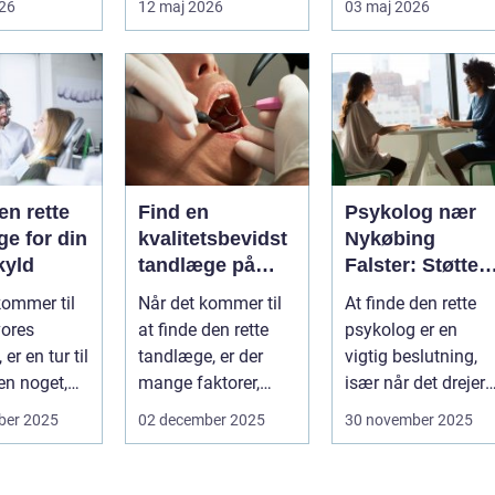
026
12 maj 2026
03 maj 2026
ved uden at
få det bedre på....
en rette
Find en
Psykolog nær
e for din
kvalitetsbevidst
Nykøbing
kyld
tandlæge på
Falster: Støtte ti
Vesterbro
børn og unge
kommer til
Når det kommer til
At finde den rette
vores
at finde den rette
psykolog er en
er en tur til
tandlæge, er der
vigtig beslutning,
n noget,
mange faktorer,
især når det drejer
af o...
man bør ov...
sig om bø...
ber 2025
02 december 2025
30 november 2025