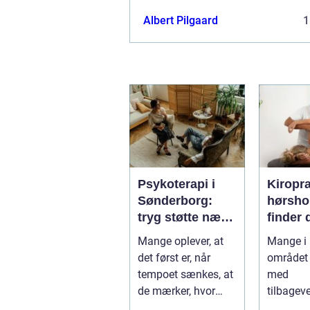
Albert Pilgaard
1
Psykoterapi i
Kiropr
Sønderborg:
hørsholm 
tryg støtte nær
finder 
dig
rette b
Mange oplever, at
Mange i
i nords
det først er, når
området 
tempoet sænkes, at
med
de mærker, hvor
tilbagev
pres...
smerter i