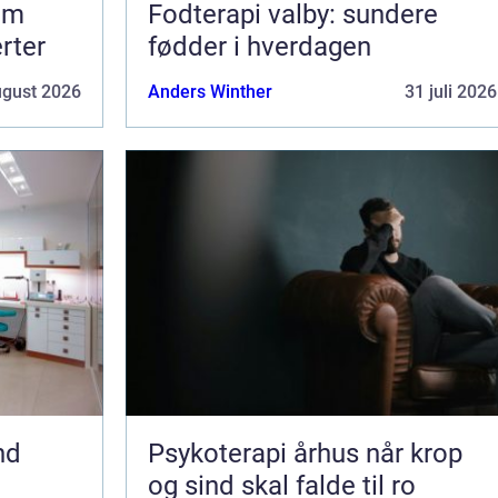
om
Fodterapi valby: sundere
erter
fødder i hverdagen
ugust 2026
Anders Winther
31 juli 2026
nd
Psykoterapi århus når krop
og sind skal falde til ro