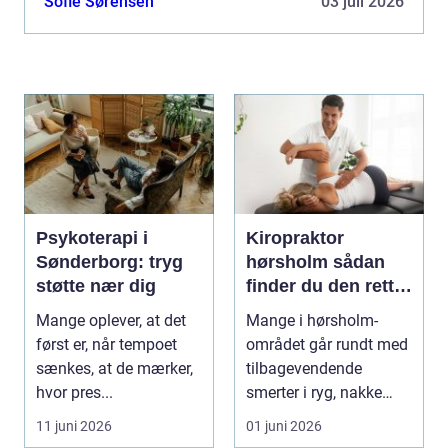
Sofie Sørensen
03 juli 2026
Psykoterapi i
Kiropraktor
Sønderborg: tryg
hørsholm sådan
støtte nær dig
finder du den rette
behandling i
Mange oplever, at det
Mange i hørsholm-
nordsjælland
først er, når tempoet
området går rundt med
sænkes, at de mærker,
tilbagevendende
hvor pres...
smerter i ryg, nakke
eller hoved uden at få
11 juni 2026
01 juni 2026
d...