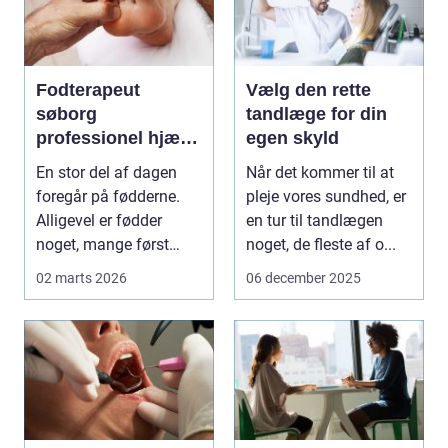
Fodterapeut
Vælg den rette
søborg
tandlæge for din
professionel hjælp
egen skyld
til sunde fødder i
En stor del af dagen
Når det kommer til at
hverdagen
foregår på fødderne.
pleje vores sundhed, er
Alligevel er fødder
en tur til tandlægen
noget, mange først
noget, de fleste af o...
tænker på, når smer...
02 marts 2026
06 december 2025