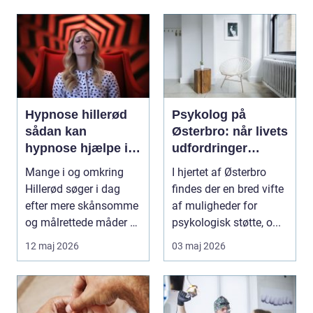
Hypnose hillerød
Psykolog på
sådan kan
Østerbro: når livets
hypnose hjælpe i
udfordringer
hverdagen
kræver
Mange i og omkring
I hjertet af Østerbro
professionel støtte
Hillerød søger i dag
findes der en bred vifte
efter mere skånsomme
af muligheder for
og målrettede måder at
psykologisk støtte, o...
få det bedre på....
12 maj 2026
03 maj 2026