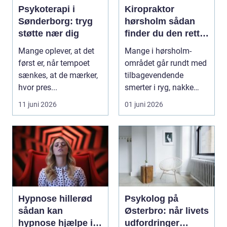
Psykoterapi i
Kiropraktor
Sønderborg: tryg
hørsholm sådan
støtte nær dig
finder du den rette
behandling i
Mange oplever, at det
Mange i hørsholm-
nordsjælland
først er, når tempoet
området går rundt med
sænkes, at de mærker,
tilbagevendende
hvor pres...
smerter i ryg, nakke
eller hoved uden at få
11 juni 2026
01 juni 2026
d...
Hypnose hillerød
Psykolog på
sådan kan
Østerbro: når livets
hypnose hjælpe i
udfordringer