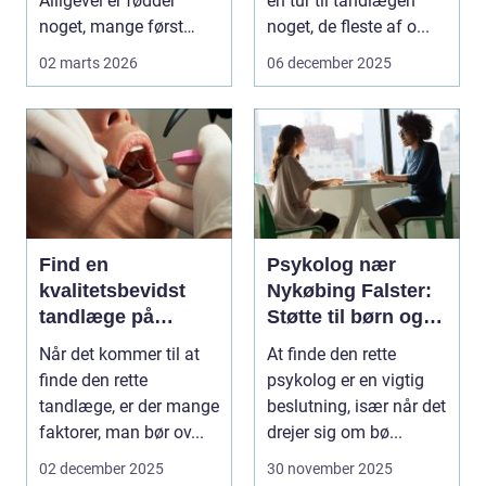
Alligevel er fødder
en tur til tandlægen
noget, mange først
noget, de fleste af o...
tænker på, når smer...
02 marts 2026
06 december 2025
Find en
Psykolog nær
kvalitetsbevidst
Nykøbing Falster:
tandlæge på
Støtte til børn og
Vesterbro
unge
Når det kommer til at
At finde den rette
finde den rette
psykolog er en vigtig
tandlæge, er der mange
beslutning, især når det
faktorer, man bør ov...
drejer sig om bø...
02 december 2025
30 november 2025