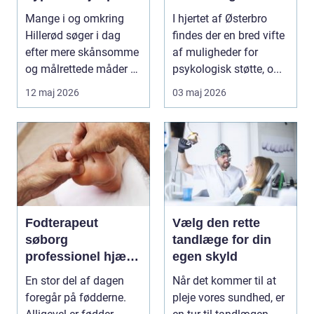
hverdagen
kræver
Mange i og omkring
I hjertet af Østerbro
professionel støtte
Hillerød søger i dag
findes der en bred vifte
efter mere skånsomme
af muligheder for
og målrettede måder at
psykologisk støtte, o...
få det bedre på....
12 maj 2026
03 maj 2026
Fodterapeut
Vælg den rette
søborg
tandlæge for din
professionel hjælp
egen skyld
til sunde fødder i
En stor del af dagen
Når det kommer til at
hverdagen
foregår på fødderne.
pleje vores sundhed, er