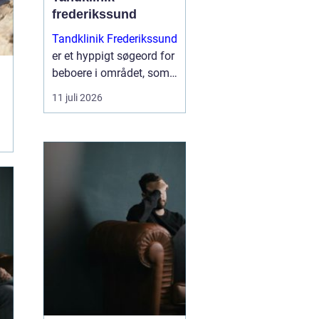
frederikssund
Tandklinik Frederikssund
er et hyppigt søgeord for
beboere i området, som
leder efter tryg og fagligt
11 juli 2026
stærk tandbehandling.
Mange ønsker en klinik,
hvor der er tid til
spørgsmål, rolig
atmosfære og en klar
plan ...