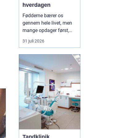
hverdagen
Fødderne bærer os
gennem hele livet, men
mange opdager først,
hvor vigtige de er, når
31 juli 2026
smerter, hård hud eller
problemer med neglene
opstår. Professionel
fodterapi kan forebygge,
lindre og behandle
mange af de gener, som
både unge, voksne og
ældre opl...
Tandklinik