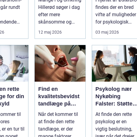
jælland
hverdagen
kræver
går rundt
Hillerød søger i dag
findes der en bred
professionel
efter mere
vifte af muligheder
støtte
endende
skånsomme og
for psykologisk
 ryg, nakke
målrettede måder at
støtte, o...
026
12 maj 2026
03 maj 2026
ved uden at
få det bedre på....
en rette
Find en
Psykolog nær
e for din
kvalitetsbevidst
Nykøbing
kyld
tandlæge på
Falster: Støtte ti
Vesterbro
børn og unge
kommer til
Når det kommer til
At finde den rette
vores
at finde den rette
psykolog er en
er en tur til
tandlæge, er der
vigtig beslutning,
n noget,
mange faktorer,
især når det drejer