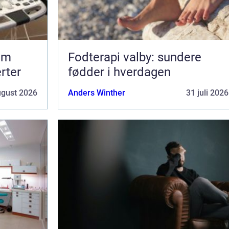
om
Fodterapi valby: sundere
erter
fødder i hverdagen
ugust 2026
Anders Winther
31 juli 2026