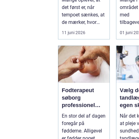
i nords
det først er, når
området 
tempoet sænkes, at
med
de mærker, hvor
tilbagev
pres...
smerter i
11 juni 2026
01 juni 2
eller ho
få d...
Fodterapeut
Vælg d
søborg
tandlæg
professionel
egen s
hjælp til sunde
En stor del af dagen
Når det 
fødder i
foregår på
at pleje 
hverdagen
fødderne. Alligevel
sundhed, 
er fødder noget,
tandlæge