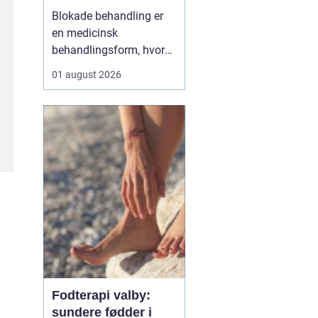
Blokade behandling er
en medicinsk
behandlingsform, hvor
en læge lægger en
01 august 2026
målrettet indsprøjtning
med smertestillende og
eventuelt
binyrebarkhormon tæt
på en nerve eller i et led
for at dæmpe smerter og
inflammation.
Behandlingen bliver ofte
brugt v...
Fodterapi valby:
sundere fødder i