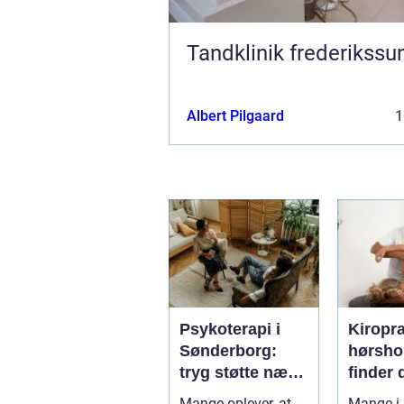
Tandklinik frederikssu
Albert Pilgaard
1
Psykoterapi i
Kiropr
Sønderborg:
hørsholm 
tryg støtte nær
finder 
dig
rette b
Mange oplever, at
Mange i