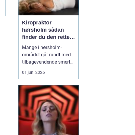
Kiropraktor
hørsholm sådan
finder du den rette
behandling i
Mange i hørsholm-
nordsjælland
området går rundt med
tilbagevendende smerter
i ryg, nakke eller hoved
01 juni 2026
uden at få den rigtige
hjælp. En kiropraktor
arbejder målrettet med
kroppens led og muskler
og kan ofte lindre
smerter, forbedre
bevægeligheden og
forebygge nye p...