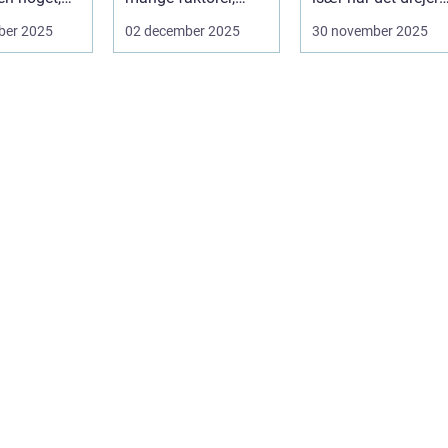
af o...
man bør ov...
sig om bø...
ber 2025
02 december 2025
30 november 2025