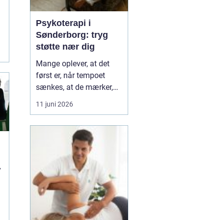
Psykoterapi i
Sønderborg: tryg
støtte nær dig
Mange oplever, at det
først er, når tempoet
sænkes, at de mærker,
hvor pressede de faktisk
11 juni 2026
er. Hverdagen kører
derudad med arbejde,
familie og praktiske
opgaver, og langsomt
forsvinder kontakten til
l
egen krop og behov....