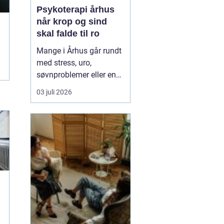
Psykoterapi århus
når krop og sind
skal falde til ro
Mange i Århus går rundt
med stress, uro,
søvnproblemer eller en
følelse af at være kørt
03 juli 2026
fast i livet. Nogle har
oplevet chok, traumer
eller
grænseoverskridende
hændelser. Andre
mærker mest en stille
indre utilfredshed og
tankemylder, der aldrig
holde...