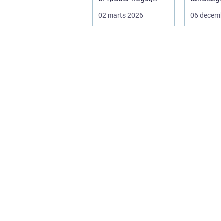
mange først tænker
de fleste 
02 marts 2026
06 decem
på, når smer...