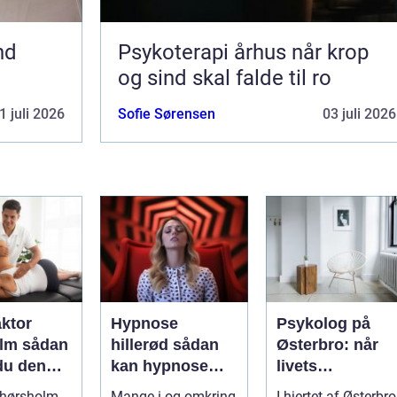
nd
Psykoterapi århus når krop
og sind skal falde til ro
1 juli 2026
Sofie Sørensen
03 juli 2026
aktor
Hypnose
Psykolog på
sådan
hillerød sådan
Østerbro: når
du den
kan hypnose
livets
ehandling
hjælpe i
udfordringer
 hørsholm-
Mange i og omkring
I hjertet af Østerbro