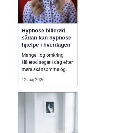
Hypnose hillerød
sådan kan hypnose
hjælpe i hverdagen
Mange i og omkring
Hillerød søger i dag efter
mere skånsomme og
målrettede måder at få
12 maj 2026
det bedre på. Her skiller
hypnose Hillerød
sig ud
som en mulighed, der
kombinerer ro, fokus og
dyb mental foran...