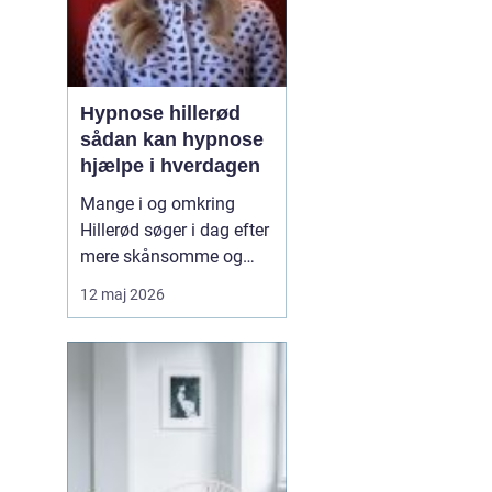
Hypnose hillerød
sådan kan hypnose
hjælpe i hverdagen
Mange i og omkring
Hillerød søger i dag efter
mere skånsomme og
målrettede måder at få
12 maj 2026
det bedre på. Her skiller
hypnose Hillerød
sig ud
som en mulighed, der
kombinerer ro, fokus og
dyb mental foran...