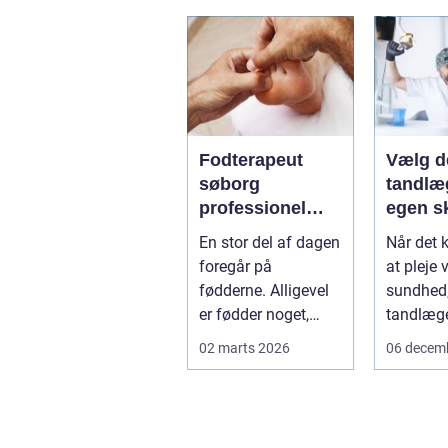
få d...
Fodterapeut
Vælg d
søborg
tandlæg
professionel
egen s
hjælp til sunde
En stor del af dagen
Når det 
fødder i
foregår på
at pleje 
hverdagen
fødderne. Alligevel
sundhed, 
er fødder noget,
tandlæge
mange først tænker
de fleste 
02 marts 2026
06 decem
på, når smer...