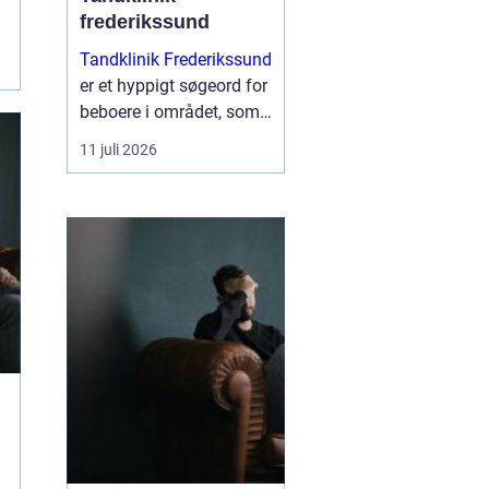
frederikssund
Tandklinik Frederikssund
er et hyppigt søgeord for
beboere i området, som
leder efter tryg og fagligt
11 juli 2026
stærk tandbehandling.
Mange ønsker en klinik,
hvor der er tid til
spørgsmål, rolig
atmosfære og en klar
plan ...