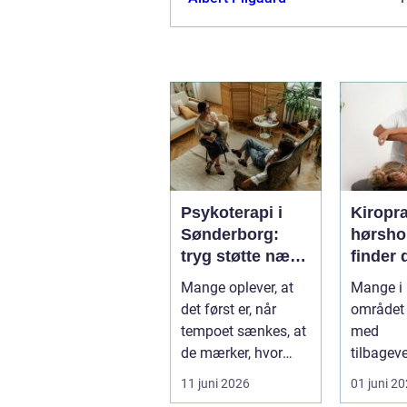
Psykoterapi i
Kiropr
Sønderborg:
hørsholm 
tryg støtte nær
finder 
dig
rette b
Mange oplever, at
Mange i
i nords
det først er, når
området 
tempoet sænkes, at
med
de mærker, hvor
tilbagev
pres...
smerter i
11 juni 2026
01 juni 2
eller ho