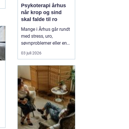
Psykoterapi århus
når krop og sind
skal falde til ro
Mange i Århus går rundt
med stress, uro,
søvnproblemer eller en
følelse af at være kørt
03 juli 2026
fast i livet. Nogle har
oplevet chok, traumer
eller
grænseoverskridende
hændelser. Andre
mærker mest en stille
indre utilfredshed og
tankemylder, der aldrig
holde...