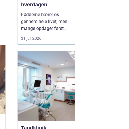
hverdagen
Fødderne bærer os
gennem hele livet, men
mange opdager først,
hvor vigtige de er, når
31 juli 2026
smerter, hård hud eller
problemer med neglene
opstår. Professionel
fodterapi kan forebygge,
lindre og behandle
mange af de gener, som
både unge, voksne og
ældre opl...
Tandklinik