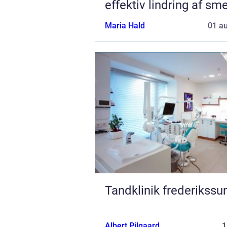
effektiv lindring af sm
Maria Hald
01 a
Tandklinik frederikssu
Albert Pilgaard
1