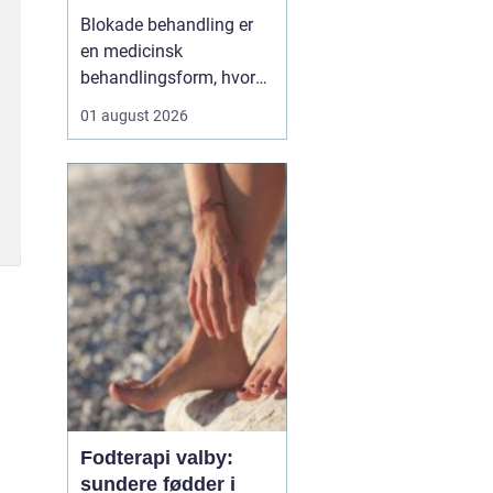
Blokade behandling er
en medicinsk
behandlingsform, hvor
en læge lægger en
01 august 2026
målrettet indsprøjtning
med smertestillende og
eventuelt
binyrebarkhormon tæt
på en nerve eller i et led
for at dæmpe smerter og
inflammation.
Behandlingen bliver ofte
brugt v...
Fodterapi valby:
sundere fødder i