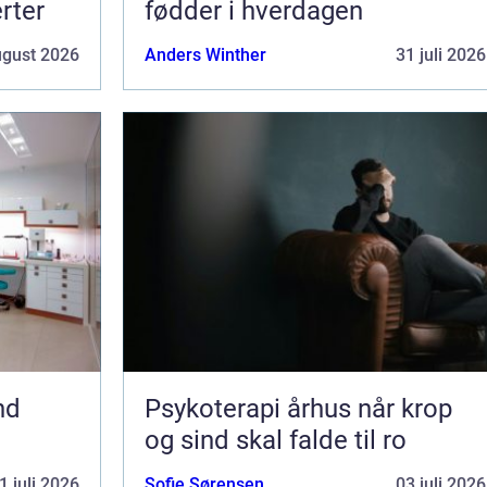
erter
fødder i hverdagen
ugust 2026
Anders Winther
31 juli 2026
nd
Psykoterapi århus når krop
og sind skal falde til ro
1 juli 2026
Sofie Sørensen
03 juli 2026