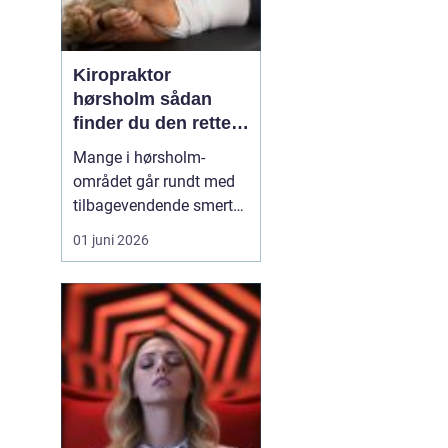
Kiropraktor
hørsholm sådan
finder du den rette
behandling i
Mange i hørsholm-
nordsjælland
området går rundt med
tilbagevendende smerter
i ryg, nakke eller hoved
01 juni 2026
uden at få den rigtige
hjælp. En kiropraktor
arbejder målrettet med
kroppens led og muskler
og kan ofte lindre
smerter, forbedre
bevægeligheden og
forebygge nye p...