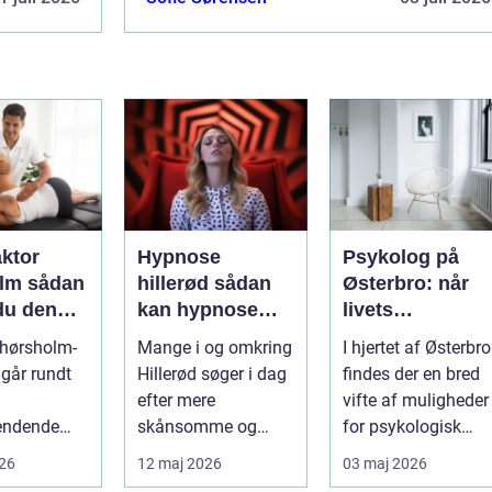
aktor
Hypnose
Psykolog på
sådan
hillerød sådan
Østerbro: når
du den
kan hypnose
livets
ehandling
hjælpe i
udfordringer
 hørsholm-
Mange i og omkring
I hjertet af Østerbro
jælland
hverdagen
kræver
går rundt
Hillerød søger i dag
findes der en bred
professionel
efter mere
vifte af muligheder
støtte
endende
skånsomme og
for psykologisk
 ryg, nakke
målrettede måder at
støtte, o...
026
12 maj 2026
03 maj 2026
ved uden at
få det bedre på....