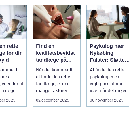
en rette
Find en
Psykolog nær
e for din
kvalitetsbevidst
Nykøbing
kyld
tandlæge på
Falster: Støtte ti
Vesterbro
børn og unge
kommer til
Når det kommer til
At finde den rette
vores
at finde den rette
psykolog er en
er en tur til
tandlæge, er der
vigtig beslutning,
n noget,
mange faktorer,
især når det drejer
af o...
man bør ov...
sig om bø...
ber 2025
02 december 2025
30 november 2025