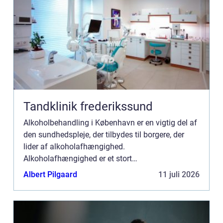
Tandklinik frederikssund
Alkoholbehandling i København er en vigtig del af
den sundhedspleje, der tilbydes til borgere, der
lider af alkoholafhængighed.
Alkoholafhængighed er et stort
samfundsproblem, der påvirker både den enkelte
Albert Pilgaard
11 juli 2026
samt deres familie og omgangskreds. Derfor e...