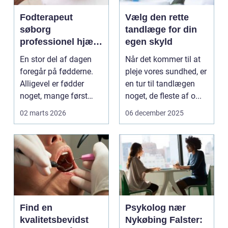
Fodterapeut
Vælg den rette
søborg
tandlæge for din
professionel hjælp
egen skyld
til sunde fødder i
En stor del af dagen
Når det kommer til at
hverdagen
foregår på fødderne.
pleje vores sundhed, er
Alligevel er fødder
en tur til tandlægen
noget, mange først
noget, de fleste af o...
tænker på, når smer...
02 marts 2026
06 december 2025
Find en
Psykolog nær
kvalitetsbevidst
Nykøbing Falster: