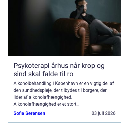
Psykoterapi århus når krop og
sind skal falde til ro
Alkoholbehandling i København er en vigtig del af
den sundhedspleje, der tilbydes til borgere, der
lider af alkoholafhængighed.
Alkoholafhængighed er et stort
samfundsproblem, der påvirker både den enkelte
Sofie Sørensen
03 juli 2026
samt deres familie og omgangskreds. Derfor e...