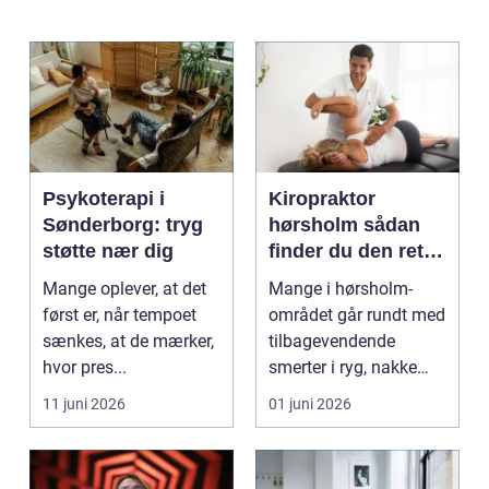
Psykoterapi i
Kiropraktor
Sønderborg: tryg
hørsholm sådan
støtte nær dig
finder du den rette
behandling i
Mange oplever, at det
Mange i hørsholm-
nordsjælland
først er, når tempoet
området går rundt med
sænkes, at de mærker,
tilbagevendende
hvor pres...
smerter i ryg, nakke
eller hoved uden at få
11 juni 2026
01 juni 2026
d...