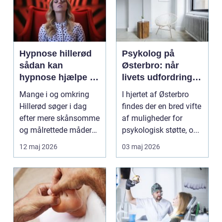
Hypnose hillerød
Psykolog på
sådan kan
Østerbro: når
hypnose hjælpe i
livets udfordringer
hverdagen
kræver
Mange i og omkring
I hjertet af Østerbro
professionel støtte
Hillerød søger i dag
findes der en bred vifte
efter mere skånsomme
af muligheder for
og målrettede måder
psykologisk støtte, o...
at få det bedre på....
12 maj 2026
03 maj 2026