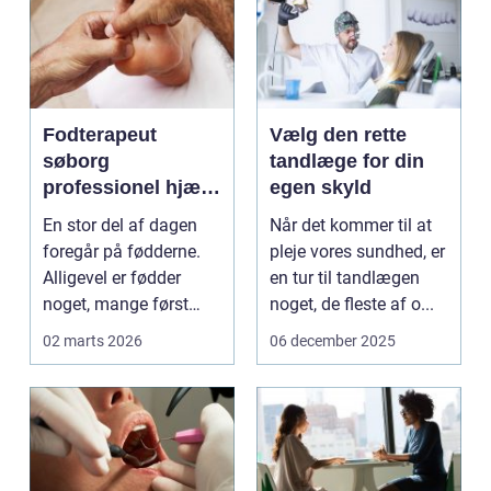
Fodterapeut
Vælg den rette
søborg
tandlæge for din
professionel hjælp
egen skyld
til sunde fødder i
En stor del af dagen
Når det kommer til at
hverdagen
foregår på fødderne.
pleje vores sundhed, er
Alligevel er fødder
en tur til tandlægen
noget, mange først
noget, de fleste af o...
tænker på, når smer...
02 marts 2026
06 december 2025