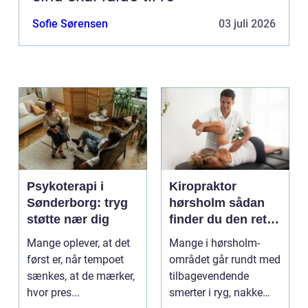
Sofie Sørensen
03 juli 2026
Psykoterapi i
Kiropraktor
Sønderborg: tryg
hørsholm sådan
støtte nær dig
finder du den rette
behandling i
Mange oplever, at det
Mange i hørsholm-
nordsjælland
først er, når tempoet
området går rundt med
sænkes, at de mærker,
tilbagevendende
hvor pres...
smerter i ryg, nakke