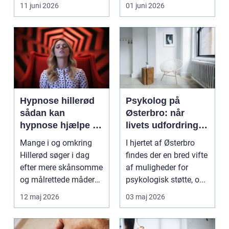
eller hoved uden at få
11 juni 2026
01 juni 2026
d...
Hypnose hillerød
Psykolog på
sådan kan
Østerbro: når
hypnose hjælpe i
livets udfordringer
hverdagen
kræver
Mange i og omkring
I hjertet af Østerbro
professionel støtte
Hillerød søger i dag
findes der en bred vifte
efter mere skånsomme
af muligheder for
og målrettede måder
psykologisk støtte, o...
at få det bedre på....
12 maj 2026
03 maj 2026