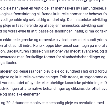
g pleje har været en vigtig del af menneskers liv i århundreder. 
logiske fremskridt og skiftende kulturelle normer har behovet fo
 vedligeholde sig selv aldrig ændret sig. Den historiske udvikling
ig pleje er fascinerende og afspejler menneskets udvikling som
og vores evne til at tilpasse os ændringer i natur, klima og tekn
en erklærede græske og romerske civilisationer, at et sundt ydre 
ion af et sundt indre. Rene kroppe blev anset som tegn på moral 
tion. Badekulturen i disse civilisationer var meget avanceret, og 
menterede med forskellige former for skønhedsbehandlinger og
gsritualer.
lalderen og Renæssancen blev pleje og sundhed i høj grad forb
igiøse og kulturelle overbevisninger. Folk troede, at sygdomme o
var resultatet af synder eller uheldige kosmiske påvirkninger. D
l udviklingen af alternative behandlinger og eliksirer, der ofte hav
e og magiske elementer.
9. og 20. århundrede oplevede personlig pleje en revolution med