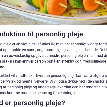
oduktion til personlig pleje
g pleje er en vigtig del af alles liv, men det er særligt vigtigt for 
at opretholde en sund, ungdommelig og velplejet udseende. Det
om en uoverskuelig opgave at mestre personlig pleje, men med de
 praksis kan enhver person opnå en effektiv og tilfredsstillende
ine.
artikel vil vi udforske, hvordan personlig pleje kan være afgørend
de fysisk og mental velvære. Vi vil også dykke ned i den histori
g af personlig pleje og undersøge, hvordan den har ændret sig ov
imødekomme moderne behov og forventninger.
 er personlig pleje?