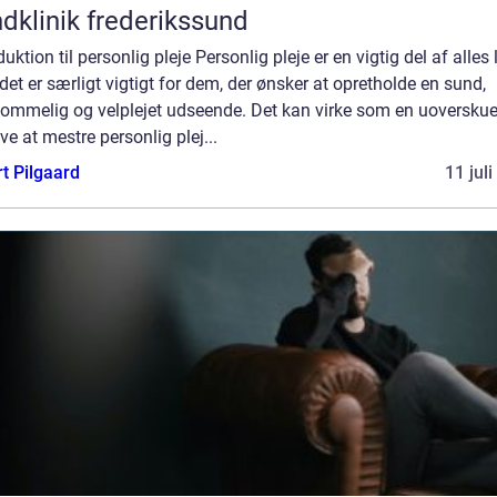
dklinik frederikssund
duktion til personlig pleje Personlig pleje er en vigtig del af alles l
et er særligt vigtigt for dem, der ønsker at opretholde en sund,
ommelig og velplejet udseende. Det kan virke som en uoverskue
e at mestre personlig plej...
t Pilgaard
11 jul