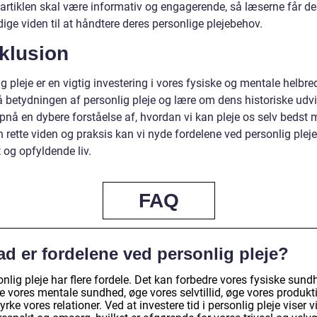
 artiklen skal være informativ og engagerende, så læserne får d
ge viden til at håndtere deres personlige plejebehov.
klusion
g pleje er en vigtig investering i vores fysiske og mentale helbre
å betydningen af personlig pleje og lære om dens historiske udvi
pnå en dybere forståelse af, hvordan vi kan pleje os selv bedst m
rette viden og praksis kan vi nyde fordelene ved personlig pleje
 og opfyldende liv.
FAQ
d er fordelene ved personlig pleje?
nlig pleje har flere fordele. Det kan forbedre vores fysiske sund
e vores mentale sundhed, øge vores selvtillid, øge vores produkti
yrke vores relationer. Ved at investere tid i personlig pleje viser v