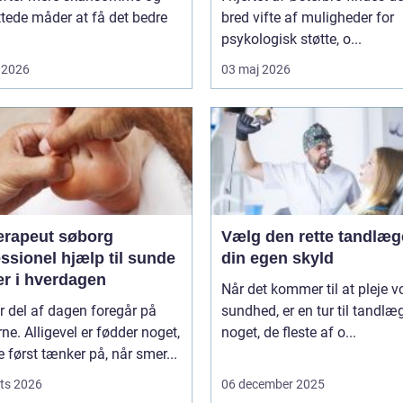
tede måder at få det bedre
bred vifte af muligheder for
psykologisk støtte, o...
 2026
03 maj 2026
erapeut søborg
Vælg den rette tandlæg
ssionel hjælp til sunde
din egen skyld
er i hverdagen
Når det kommer til at pleje v
r del af dagen foregår på
sundhed, er en tur til tandlæ
ne. Alligevel er fødder noget,
noget, de fleste af o...
først tænker på, når smer...
ts 2026
06 december 2025