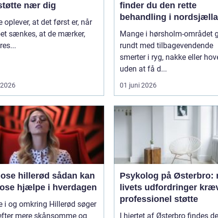
støtte nær dig
finder du den rette
behandling i nordsjæll
oplever, at det først er, når
et sænkes, at de mærker,
Mange i hørsholm-området 
res...
rundt med tilbagevendende
smerter i ryg, nakke eller ho
uden at få d...
i 2026
01 juni 2026
 hillerød sådan kan
Psykolog på Østerbro: 
ose hjælpe i hverdagen
livets udfordringer kræ
professionel støtte
i og omkring Hillerød søger
 efter mere skånsomme og
I hjertet af Østerbro findes d