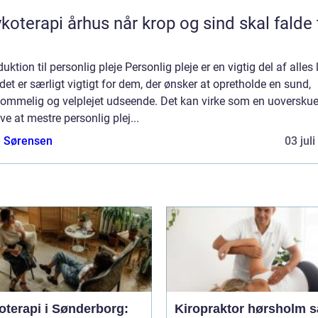
pi århus når krop og sind skal falde til
duktion til personlig pleje Personlig pleje er en vigtig del af alles l
et er særligt vigtigt for dem, der ønsker at opretholde en sund,
ommelig og velplejet udseende. Det kan virke som en uoverskue
e at mestre personlig plej...
e Sørensen
03 jul
oterapi i Sønderborg:
Kiropraktor hørsholm sådan