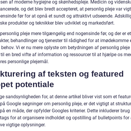
lsen af moderne hygiejne og skønhedspleje. Medicin og vidensk
ncerede, og det blev bredt accepteret, at personlig pleje var vigt
nsinde før for at opnå et sundt og attraktivt udseende. Adskilli
ske produkter og teknikker blev udviklet og markedsført.
 personlig pleje mere tilgængelig end nogensinde før, og der er e
ukter, behandlinger og tjenester til rådighed for at imødekomme
 behov. Vi er nu mere oplyste om betydningen af personlig pleje
il en bred vifte af information og ressourcer til at hjælpe os me
res personlige plejemål.
kturering af teksten og featured
pet potentiale
ge sandsynligheden for, at denne artikel bliver vist som et featu
på Google søgninger om personlig pleje, er det vigtigt at struktu
på en måde, der opfylder Googles kriterier. Dette inkluderer brug
-tags for at organisere indholdet og opstilling af bulletpoints for 
e vigtige oplysninger.