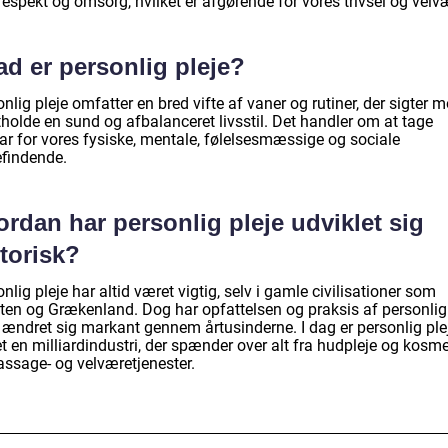
respekt og omsorg, hvilket er afgørende for vores trivsel og velv
d er personlig pleje?
nlig pleje omfatter en bred vifte af vaner og rutiner, der sigter 
holde en sund og afbalanceret livsstil. Det handler om at tage
ar for vores fysiske, mentale, følelsesmæssige og sociale
efindende.
rdan har personlig pleje udviklet sig
torisk?
nlig pleje har altid været vigtig, selv i gamle civilisationer som
ten og Grækenland. Dog har opfattelsen og praksis af personlig
e ændret sig markant gennem årtusinderne. I dag er personlig ple
t en milliardindustri, der spænder over alt fra hudpleje og kosme
assage- og velværetjenester.