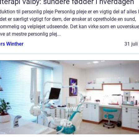
terapi valby: sundere fødder i hverdagen
duktion til personlig pleje Personlig pleje er en vigtig del af alles l
et er særligt vigtigt for dem, der ønsker at opretholde en sund,
ommelig og velplejet udseende. Det kan virke som en uoverskue
e at mestre personlig plej...
rs Winther
31 jul