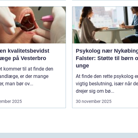
en kvalitetsbevidst
Psykolog nær Nykøbin
læge på Vesterbro
Falster: Støtte til børn 
unge
t kommer til at finde den
tandlæge, er der mange
At finde den rette psykolog e
er, man bør ov...
vigtig beslutning, især når de
drejer sig om bø...
ember 2025
30 november 2025