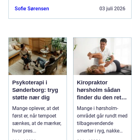
Sofie Sørensen
03 juli 2026
Psykoterapi i
Kiropraktor
Sønderborg: tryg
hørsholm sådan
støtte nær dig
finder du den rette
behandling i
Mange oplever, at det
Mange i hørsholm-
nordsjælland
først er, når tempoet
området går rundt med
sænkes, at de mærker,
tilbagevendende
hvor pres...
smerter i ryg, nakke
eller hoved uden at få