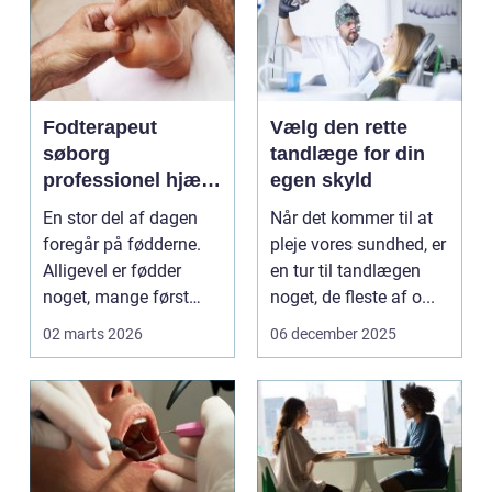
Fodterapeut
Vælg den rette
søborg
tandlæge for din
professionel hjælp
egen skyld
til sunde fødder i
En stor del af dagen
Når det kommer til at
hverdagen
foregår på fødderne.
pleje vores sundhed, er
Alligevel er fødder
en tur til tandlægen
noget, mange først
noget, de fleste af o...
tænker på, når smer...
02 marts 2026
06 december 2025