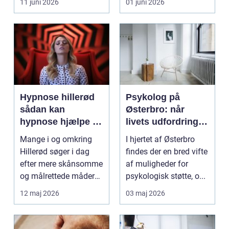
11 juni 2026
01 juni 2026
d...
Hypnose hillerød
Psykolog på
sådan kan
Østerbro: når
hypnose hjælpe i
livets udfordringer
hverdagen
kræver
Mange i og omkring
I hjertet af Østerbro
professionel støtte
Hillerød søger i dag
findes der en bred vifte
efter mere skånsomme
af muligheder for
og målrettede måder
psykologisk støtte, o...
at få det bedre på....
12 maj 2026
03 maj 2026