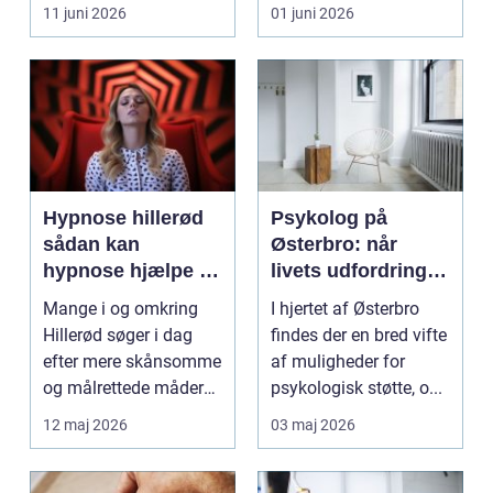
eller hoved uden at få
11 juni 2026
01 juni 2026
d...
Hypnose hillerød
Psykolog på
sådan kan
Østerbro: når
hypnose hjælpe i
livets udfordringer
hverdagen
kræver
Mange i og omkring
I hjertet af Østerbro
professionel støtte
Hillerød søger i dag
findes der en bred vifte
efter mere skånsomme
af muligheder for
og målrettede måder
psykologisk støtte, o...
at få det bedre på....
12 maj 2026
03 maj 2026