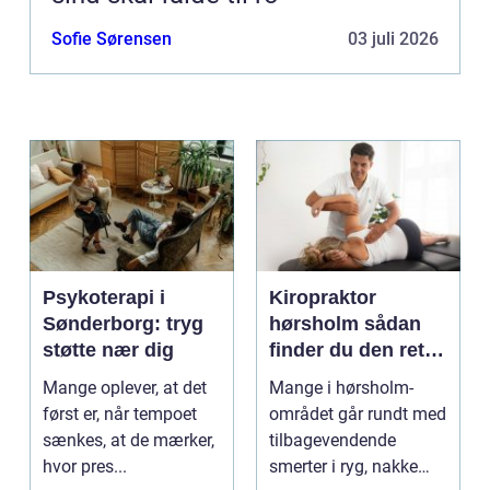
Sofie Sørensen
03 juli 2026
Psykoterapi i
Kiropraktor
Sønderborg: tryg
hørsholm sådan
støtte nær dig
finder du den rette
behandling i
Mange oplever, at det
Mange i hørsholm-
nordsjælland
først er, når tempoet
området går rundt med
sænkes, at de mærker,
tilbagevendende
hvor pres...
smerter i ryg, nakke