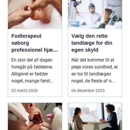
Fodterapeut
Vælg den rette
søborg
tandlæge for din
professionel hjælp
egen skyld
til sunde fødder i
En stor del af dagen
Når det kommer til at
hverdagen
foregår på fødderne.
pleje vores sundhed, er
Alligevel er fødder
en tur til tandlægen
noget, mange først
noget, de fleste af o...
tænker på, når smer...
02 marts 2026
06 december 2025