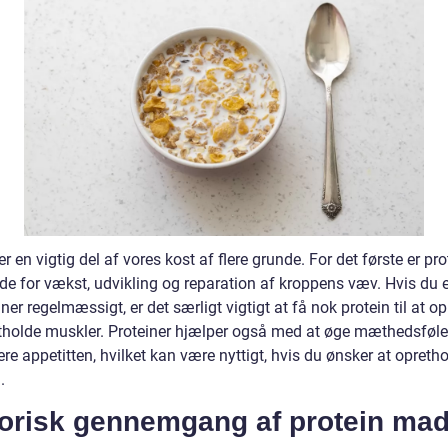
er en vigtig del af vores kost af flere grunde. For det første er pro
de for vækst, udvikling og reparation af kroppens væv. Hvis du e
æner regelmæssigt, er det særligt vigtigt at få nok protein til at 
tholde muskler. Proteiner hjælper også med at øge mæthedsføle
ere appetitten, hvilket kan være nyttigt, hvis du ønsker at opretho
.
torisk gennemgang af protein ma