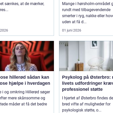
et sænkes, at de mærker,
Mange i hørsholm-området 
res...
rundt med tilbagevendende
smerter i ryg, nakke eller ho
uden at få d...
i 2026
01 juni 2026
 hillerød sådan kan
Psykolog på Østerbro: 
ose hjælpe i hverdagen
livets udfordringer kræ
professionel støtte
i og omkring Hillerød søger
 efter mere skånsomme og
I hjertet af Østerbro findes d
tede måder at få det bedre
bred vifte af muligheder for
psykologisk støtte, o...