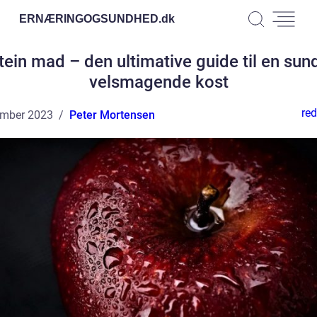
ERNÆRINGOGSUNDHED.
dk
tein mad – den ultimative guide til en sun
velsmagende kost
red
ember 2023
Peter Mortensen