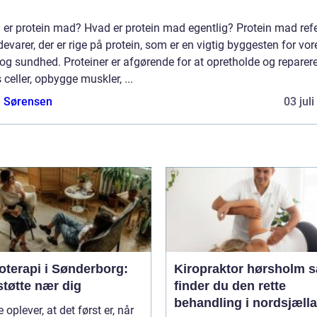
er protein mad? Hvad er protein mad egentlig? Protein mad refe
ødevarer, der er rige på protein, som er en vigtig byggesten for vor
og sundhed. Proteiner er afgørende for at opretholde og reparer
 celler, opbygge muskler, ...
e Sørensen
03 jul
oterapi i Sønderborg:
Kiropraktor hørsholm sådan
støtte nær dig
finder du den rette
behandling i nordsjæll
oplever, at det først er, når