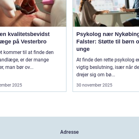
en kvalitetsbevidst
Psykolog nær Nykøbin
læge på Vesterbro
Falster: Støtte til børn 
unge
t kommer til at finde den
tandlæge, er der mange
At finde den rette psykolog e
er, man bør ov...
vigtig beslutning, især når de
drejer sig om bø...
ember 2025
30 november 2025
Adresse