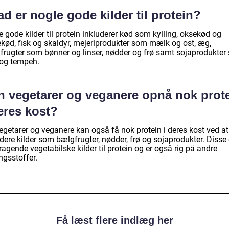
d er nogle gode kilder til protein?
 gode kilder til protein inkluderer kød som kylling, oksekød og
ekød, fisk og skaldyr, mejeriprodukter som mælk og ost, æg,
frugter som bønner og linser, nødder og frø samt sojaprodukter
 og tempeh.
n vegetarer og veganere opnå nok prot
eres kost?
egetarer og veganere kan også få nok protein i deres kost ved at
dere kilder som bælgfrugter, nødder, frø og sojaprodukter. Disse 
agende vegetabilske kilder til protein og er også rig på andre
ngsstoffer.
Få læst flere indlæg her