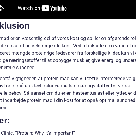
klusion
mad er en væsentlig del af vores kost og spiller en afgørende roll
lde en sund og velsmagende kost. Ved at inkludere en varieret o
eret mængde proteinrige fødevarer fra forskellige kilder, kan vi
ige næringsstoffer til at opbygge muskler, give energi og unders
enerelle sundhed.
forstå vigtigheden af protein mad kan vi træffe informerede val
ost og opnå en ideel balance mellem næringsstoffer for vores
elle behov. Så uanset om du er en hesteentusiast eller rytter, er d
at indarbejde protein mad i din kost for at opnå optimal sundhed
ion.
er:
linic. “Protein: Why it’s important”