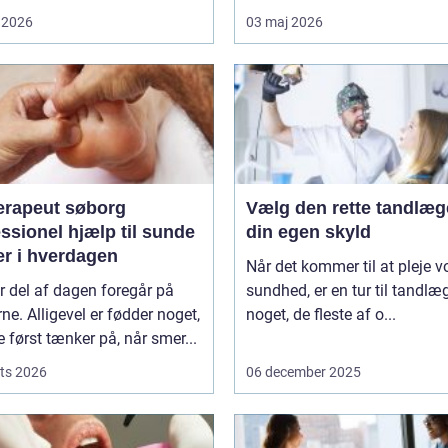
 2026
03 maj 2026
erapeut søborg
Vælg den rette tandlæg
ssionel hjælp til sunde
din egen skyld
er i hverdagen
Når det kommer til at pleje v
r del af dagen foregår på
sundhed, er en tur til tandlæ
ne. Alligevel er fødder noget,
noget, de fleste af o...
først tænker på, når smer...
ts 2026
06 december 2025