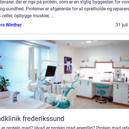
ødevarer, der er rige på protein, som er en vigtig byggesten for vor
og sundhed. Proteiner er afgørende for at opretholde og reparer
 celler, opbygge muskler, ...
rs Winther
31 jul
dklinik frederikssund
er protein mad? Hvad er protein mad egentlig? Protein mad refe