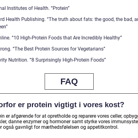
al Institutes of Health. “Protein”
d Health Publishing. “The truth about fats: the good, the bad, a
een”
line. “10 High-Protein Foods that Are Incredibly Healthy”
trong. “The Best Protein Sources for Vegetarians”
ity Nutrition. “8 Surprisingly High-Protein Foods”
FAQ
rfor er protein vigtigt i vores kost?
in er afgørende for at opretholde og reparere vores celler, opby
ler, danne enzymer og hormoner samt styrke vores immunsyst
er også gavnligt for mæthedsfølelsen og appetitkontrol.