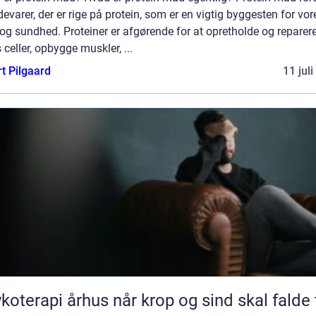
ødevarer, der er rige på protein, som er en vigtig byggesten for vor
og sundhed. Proteiner er afgørende for at opretholde og reparer
 celler, opbygge muskler, ...
t Pilgaard
11 jul
pi århus når krop og sind skal falde til