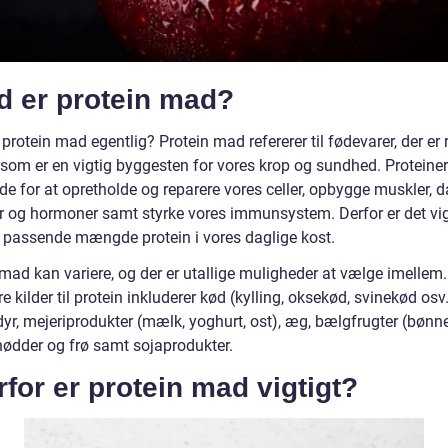
d er protein mad?
protein mad egentlig? Protein mad refererer til fødevarer, der er 
 som er en vigtig byggesten for vores krop og sundhed. Proteiner
de for at opretholde og reparere vores celler, opbygge muskler, 
 og hormoner samt styrke vores immunsystem. Derfor er det vig
 passende mængde protein i vores daglige kost.
 mad kan variere, og der er utallige muligheder at vælge imellem
 kilder til protein inkluderer kød (kylling, oksekød, svinekød osv.)
yr, mejeriprodukter (mælk, yoghurt, ost), æg, bælgfrugter (bønner,
 nødder og frø samt sojaprodukter.
for er protein mad vigtigt?