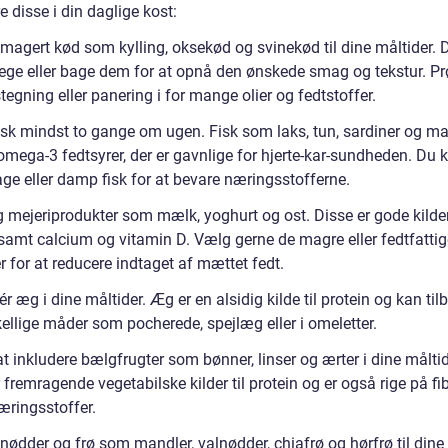
e disse i din daglige kost:
 magert kød som kylling, oksekød og svinekød til dine måltider. 
stege eller bage dem for at opnå den ønskede smag og tekstur. Pr
egning eller panering i for mange olier og fedtstoffer.
isk mindst to gange om ugen. Fisk som laks, tun, sardiner og ma
omega-3 fedtsyrer, der er gavnlige for hjerte-kar-sundheden. Du 
bage eller damp fisk for at bevare næringsstofferne.
 mejeriprodukter som mælk, yoghurt og ost. Disse er gode kilder 
 samt calcium og vitamin D. Vælg gerne de magre eller fedtfattig
r for at reducere indtaget af mættet fedt.
ér æg i dine måltider. Æg er en alsidig kilde til protein og kan til
ellige måder som pocherede, spejlæg eller i omeletter.
t inkludere bælgfrugter som bønner, linser og ærter i dine måltid
 fremragende vegetabilske kilder til protein og er også rige på fi
æringsstoffer.
 nødder og frø som mandler, valnødder, chiafrø og hørfrø til dine