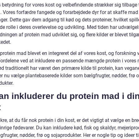
 betydning for vores kost og velbefindende strækker sig tilbage t
n. Vores forfædre fangede og forarbejdede dyr for at skaffe mad
ger. Dette gav dem adgang til kød og dets proteiner, hvilket spil
de rolle i deres overlevelse og udvikling. Med tiden har udvælge
dningen af protein mad udviklet sig, og flere kilder er blevet til
edet.
 protein mad blevet en integreret del af vores kost, og forskning 
 fordelene ved at inkludere en passende mængde protein i vores m
 traditionelt har været den primære kilde til protein, kan vegan
er nu vælge plantebaserede kilder som bælgfrugter, nødder, frø 
dukter.
n inkluderer du protein mad i di
t
ikre, at du får nok protein i din kost, er det vigtigt at vælge en bre
inrige fødevarer. Du kan inkludere kød, fisk og skaldyr, mejeripro
frugter, nødder, frø og sojaprodukter. Her er nogle tip og ideer ti