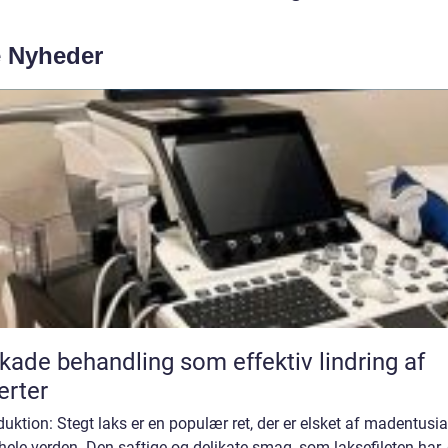
e Nyheder
kade behandling som effektiv lindring af
rter
duktion: Stegt laks er en populær ret, der er elsket af madentusia
hele verden. Den saftige og delikate smag, som laksefileten har,