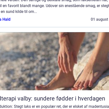
il en favorit blandt mange. Udover sin enestående smag, er stegt
en sund kilde til om...
a Hald
01 august
terapi valby: sundere fødder i hverdagen
duktion: Stegt laks er en populær ret, der er elsket af madentusia