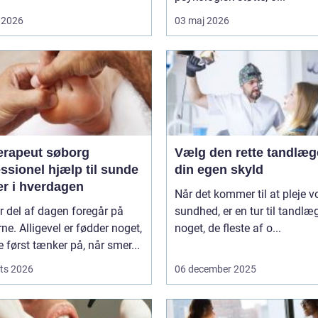
 2026
03 maj 2026
erapeut søborg
Vælg den rette tandlæg
ssionel hjælp til sunde
din egen skyld
er i hverdagen
Når det kommer til at pleje v
r del af dagen foregår på
sundhed, er en tur til tandlæ
ne. Alligevel er fødder noget,
noget, de fleste af o...
først tænker på, når smer...
ts 2026
06 december 2025