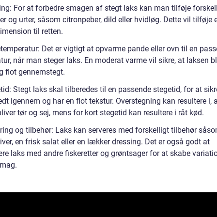
ing: For at forbedre smagen af stegt laks kan man tilføje forskel
er og urter, såsom citronpeber, dild eller hvidløg. Dette vil tilføje 
imension til retten.
temperatur: Det er vigtigt at opvarme pande eller ovn til en pas
ur, når man steger laks. En moderat varme vil sikre, at laksen bl
og flot gennemstegt.
tid: Stegt laks skal tilberedes til en passende stegetid, for at sik
redt igennem og har en flot tekstur. Overstegning kan resultere i, 
liver tør og sej, mens for kort stegetid kan resultere i råt kød.
ring og tilbehør: Laks kan serveres med forskelligt tilbehør sås
iver, en frisk salat eller en lækker dressing. Det er også godt at
re laks med andre fiskeretter og grøntsager for at skabe variati
smag.