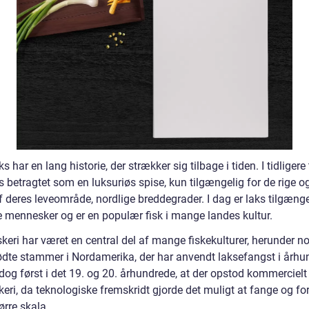
ks har en lang historie, der strækker sig tilbage i tiden. I tidligere 
s betragtet som en luksuriøs spise, kun tilgængelig for de rige o
 deres leveområde, nordlige breddegrader. I dag er laks tilgænge
te mennesker og er en populær fisk i mange landes kultur.
keri har været en central del af mange fiskekulturer, herunder n
ødte stammer i Nordamerika, der har anvendt laksefangst i århu
dog først i det 19. og 20. århundrede, at der opstod kommercielt
keri, da teknologiske fremskridt gjorde det muligt at fange og fo
tørre skala.