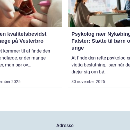
en kvalitetsbevidst
Psykolog nær Nykøbin
læge på Vesterbro
Falster: Støtte til børn 
unge
t kommer til at finde den
tandlæge, er der mange
At finde den rette psykolog e
er, man bør ov...
vigtig beslutning, især når de
drejer sig om bø...
ember 2025
30 november 2025
Adresse