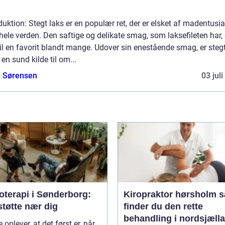
duktion: Stegt laks er en populær ret, der er elsket af madentusia
hele verden. Den saftige og delikate smag, som laksefileten har,
il en favorit blandt mange. Udover sin enestående smag, er stegt
en sund kilde til om...
e Sørensen
03 jul
oterapi i Sønderborg:
Kiropraktor hørsholm sådan
støtte nær dig
finder du den rette
behandling i nordsjæll
oplever, at det først er, når