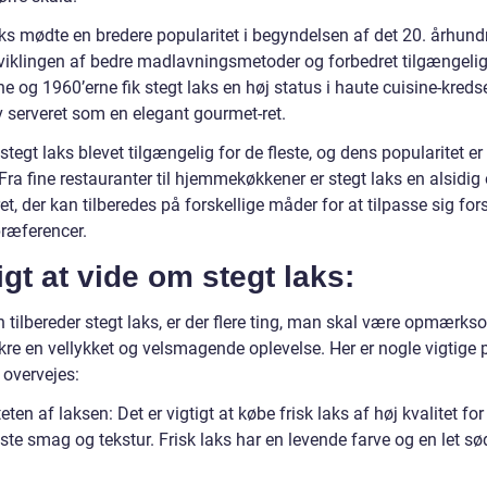
aks mødte en bredere popularitet i begyndelsen af det 20. århund
iklingen af bedre madlavningsmetoder og forbedret tilgængelig
e og 1960’erne fik stegt laks en høj status i haute cuisine-kreds
v serveret som en elegant gourmet-ret.
 stegt laks blevet tilgængelig for de fleste, og dens popularitet er
Fra fine restauranter til hjemmekøkkener er stegt laks en alsidig
et, der kan tilberedes på forskellige måder for at tilpasse sig for
æferencer.
igt at vide om stegt laks:
 tilbereder stegt laks, er der flere ting, man skal være opmærk
ikre en vellykket og velsmagende oplevelse. Her er nogle vigtige 
 overvejes:
teten af laksen: Det er vigtigt at købe frisk laks af høj kvalitet for
te smag og tekstur. Frisk laks har en levende farve og en let sø