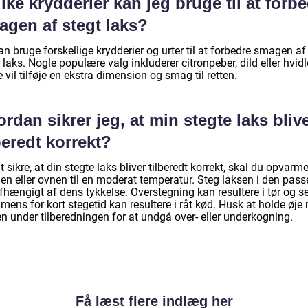
lke krydderier kan jeg bruge til at forb
agen af stegt laks?
n bruge forskellige krydderier og urter til at forbedre smagen af
 laks. Nogle populære valg inkluderer citronpeber, dild eller hvidl
 vil tilføje en ekstra dimension og smag til retten.
rdan sikrer jeg, at min stegte laks bliv
beredt korrekt?
t sikre, at din stegte laks bliver tilberedt korrekt, skal du opvarm
en eller ovnen til en moderat temperatur. Steg laksen i den pas
afhængigt af dens tykkelse. Overstegning kan resultere i tør og se
 mens for kort stegetid kan resultere i råt kød. Husk at holde øje
n under tilberedningen for at undgå over- eller underkogning.
Få læst flere indlæg her