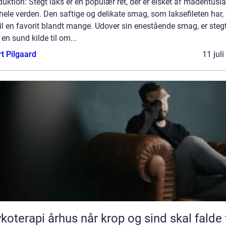
duktion: Stegt laks er en populær ret, der er elsket af madentusia
hele verden. Den saftige og delikate smag, som laksefileten har,
il en favorit blandt mange. Udover sin enestående smag, er stegt
en sund kilde til om...
t Pilgaard
11 jul
pi århus når krop og sind skal falde til