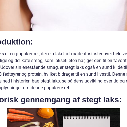
oduktion:
ks er en populær ret, der er elsket af madentusiaster over hele v
ige og delikate smag, som laksefileten har, gør den til en favorit
Udover sin enestående smag, er stegt laks også en sund kilde ti
fedtsyrer og protein, hvilket bidrager til en sund livsstil. Denne 
e ned i historien bag stegt laks, se på dens udvikling over tid og 
 oplysninger om denne populære ret.
orisk gennemgang af stegt laks: