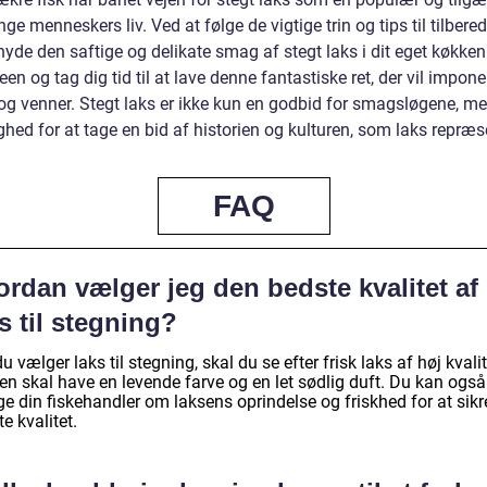
nge menneskers liv. Ved at følge de vigtige trin og tips til tilbere
yde den saftige og delikate smag af stegt laks i dit eget køkken
en og tag dig tid til at lave denne fantastiske ret, der vil impon
 og venner. Stegt laks er ikke kun en godbid for smagsløgene, m
hed for at tage en bid af historien og kulturen, som laks repræs
FAQ
rdan vælger jeg den bedste kvalitet af
s til stegning?
u vælger laks til stegning, skal du se efter frisk laks af høj kvalit
en skal have en levende farve og en let sødlig duft. Du kan også
e din fiskehandler om laksens oprindelse og friskhed for at sikr
e kvalitet.