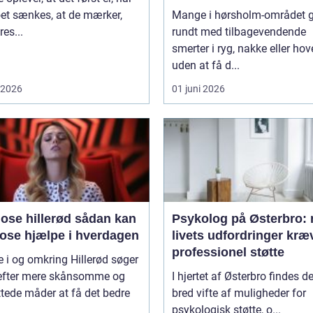
et sænkes, at de mærker,
Mange i hørsholm-området 
res...
rundt med tilbagevendende
smerter i ryg, nakke eller ho
uden at få d...
i 2026
01 juni 2026
 hillerød sådan kan
Psykolog på Østerbro: 
ose hjælpe i hverdagen
livets udfordringer kræ
professionel støtte
i og omkring Hillerød søger
 efter mere skånsomme og
I hjertet af Østerbro findes d
tede måder at få det bedre
bred vifte af muligheder for
psykologisk støtte, o...