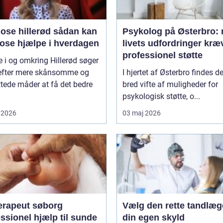
 hillerød sådan kan
Psykolog på Østerbro: 
ose hjælpe i hverdagen
livets udfordringer kræ
professionel støtte
i og omkring Hillerød søger
 efter mere skånsomme og
I hjertet af Østerbro findes d
tede måder at få det bedre
bred vifte af muligheder for
psykologisk støtte, o...
 2026
03 maj 2026
erapeut søborg
Vælg den rette tandlæg
ssionel hjælp til sunde
din egen skyld