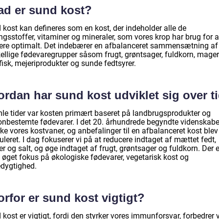
ad er sund kost?
 kost kan defineres som en kost, der indeholder alle de
gsstoffer, vitaminer og mineraler, som vores krop har brug for a
ere optimalt. Det indebærer en afbalanceret sammensætning af
kellige fødevaregrupper såsom frugt, grøntsager, fuldkorn, mager
fisk, mejeriprodukter og sunde fedtsyrer.
rdan har sund kost udviklet sig over t
mle tider var kosten primært baseret på landbrugsprodukter og
nbestemte fødevarer. I det 20. århundrede begyndte videnskabe
ke vores kostvaner, og anbefalinger til en afbalanceret kost blev
leret. I dag fokuserer vi på at reducere indtaget af mættet fedt,
r og salt, og øge indtaget af frugt, grøntsager og fuldkorn. Der e
 øget fokus på økologiske fødevarer, vegetarisk kost og
dygtighed.
rfor er sund kost vigtigt?
kost er vigtigt, fordi den styrker vores immunforsvar, forbedrer 