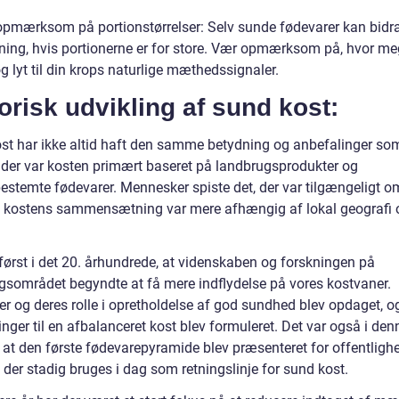
opmærksom på portionstørrelser: Selv sunde fødevarer kan bidra
ing, hvis portionerne er for store. Vær opmærksom på, hvor me
og lyt til din krops naturlige mæthedssignaler.
orisk udvikling af sund kost:
st har ikke altid haft den samme betydning og anbefalinger som 
ider var kosten primært baseret på landbrugsprodukter og
stemte fødevarer. Mennesker spiste det, der var tilgængeligt o
 kostens sammensætning var mere afhængig af lokal geografi 
 først i det 20. århundrede, at videnskaben og forskningen på
gsområdet begyndte at få mere indflydelse på vores kostvaner.
er og deres rolle i opretholdelse af god sundhed blev opdaget, o
nger til en afbalanceret kost blev formuleret. Det var også i den
 at den første fødevarepyramide blev præsenteret for offentlighe
 der stadig bruges i dag som retningslinje for sund kost.