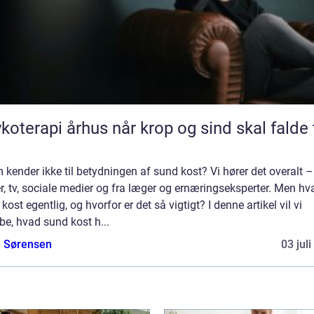
pi århus når krop og sind skal falde til
kender ikke til betydningen af sund kost? Vi hører det overalt –
r, tv, sociale medier og fra læger og ernæringseksperter. Men hv
kost egentlig, og hvorfor er det så vigtigt? I denne artikel vil vi
e, hvad sund kost h...
e Sørensen
03 jul