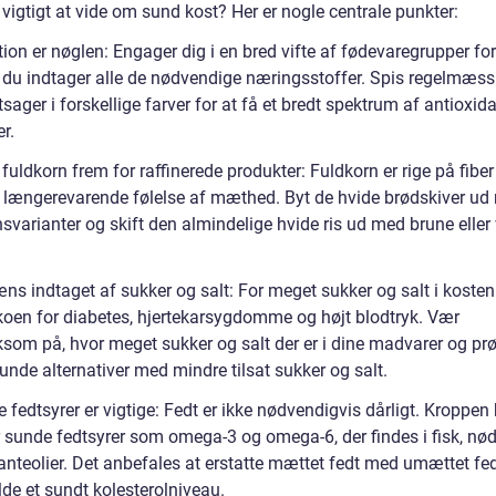
vigtigt at vide om sund kost? Her er nogle centrale punkter:
tion er nøglen: Engager dig i en bred vifte af fødevaregrupper for
t du indtager alle de nødvendige næringsstoffer. Spis regelmæssi
sager i forskellige farver for at få et bredt spektrum af antioxid
r.
fuldkorn frem for raffinerede produkter: Fuldkorn er rige på fiber
n længerevarende følelse af mæthed. Byt de hvide brødskiver ud
svarianter og skift den almindelige hvide ris ud med brune eller 
æns indtaget af sukker og salt: For meget sukker og salt i koste
ikoen for diabetes, hjertekarsygdomme og højt blodtryk. Vær
om på, hvor meget sukker og salt der er i dine madvarer og prø
nde alternativer med mindre tilsat sukker og salt.
 fedtsyrer er vigtige: Fedt er ikke nødvendigvis dårligt. Kroppen
r sunde fedtsyrer som omega-3 og omega-6, der findes i fisk, nø
anteolier. Det anbefales at erstatte mættet fedt med umættet fed
de et sundt kolesterolniveau.