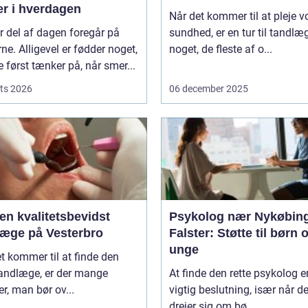
er i hverdagen
Når det kommer til at pleje v
r del af dagen foregår på
sundhed, er en tur til tandlæ
ne. Alligevel er fødder noget,
noget, de fleste af o...
først tænker på, når smer...
ts 2026
06 december 2025
en kvalitetsbevidst
Psykolog nær Nykøbin
læge på Vesterbro
Falster: Støtte til børn 
unge
t kommer til at finde den
tandlæge, er der mange
At finde den rette psykolog e
er, man bør ov...
vigtig beslutning, især når de
drejer sig om bø...