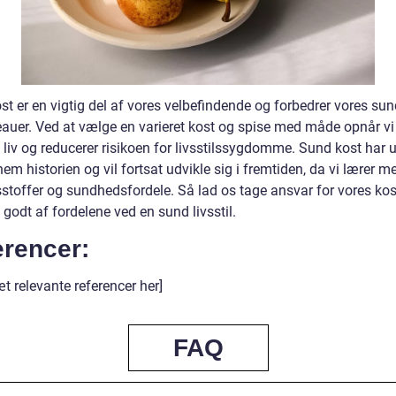
st er en vigtig del af vores velbefindende og forbedrer vores su
veauer. Ved at vælge en varieret kost og spise med måde opnår vi
liv og reducerer risikoen for livsstilssygdomme. Sund kost har u
em historien og vil fortsat udvikle sig i fremtiden, da vi lærer 
stoffer og sundhedsfordele. Så lad os tage ansvar for vores ko
godt af fordelene ved en sund livsstil.
erencer:
t relevante referencer her]
FAQ