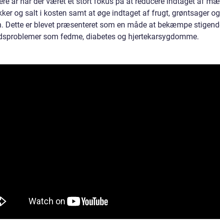
ere år har der været et stort fokus på at reducere indtaget af mæ
kker og salt i kosten samt at øge indtaget af frugt, grøntsager og
n. Dette er blevet præsenteret som en måde at bekæmpe stigend
sproblemer som fedme, diabetes og hjertekarsygdomme.