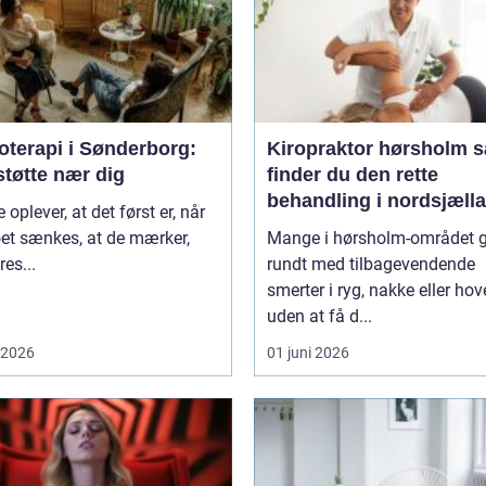
oterapi i Sønderborg:
Kiropraktor hørsholm sådan
støtte nær dig
finder du den rette
behandling i nordsjæll
oplever, at det først er, når
et sænkes, at de mærker,
Mange i hørsholm-området 
res...
rundt med tilbagevendende
smerter i ryg, nakke eller ho
uden at få d...
i 2026
01 juni 2026