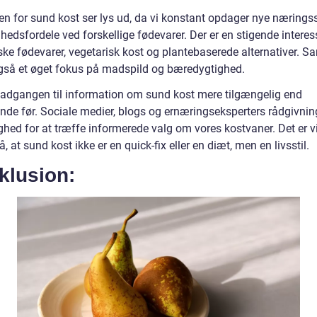
en for sund kost ser lys ud, da vi konstant opdager nye næringss
edsfordele ved forskellige fødevarer. Der er en stigende interes
ske fødevarer, vegetarisk kost og plantebaserede alternativer. S
også et øget fokus på madspild og bæredygtighed.
r adgangen til information om sund kost mere tilgængelig end
nde før. Sociale medier, blogs og ernæringseksperters rådgivnin
hed for at træffe informerede valg om vores kostvaner. Det er vi
, at sund kost ikke er en quick-fix eller en diæt, men en livsstil.
klusion: