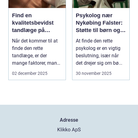
Find en
Psykolog nær
kvalitetsbevidst
Nykøbing Falster:
tandlæge på
Støtte til børn og
Vesterbro
unge
Når det kommer til at
At finde den rette
finde den rette
psykolog er en vigtig
tandlæge, er der
beslutning, især når
mange faktorer, man
det drejer sig om bø...
bør ov...
02 december 2025
30 november 2025
Adresse