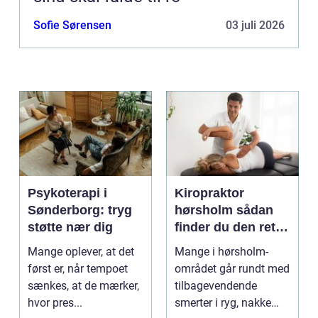
Sofie Sørensen
03 juli 2026
Psykoterapi i
Kiropraktor
Sønderborg: tryg
hørsholm sådan
støtte nær dig
finder du den rette
behandling i
Mange oplever, at det
Mange i hørsholm-
nordsjælland
først er, når tempoet
området går rundt med
sænkes, at de mærker,
tilbagevendende
hvor pres...
smerter i ryg, nakke