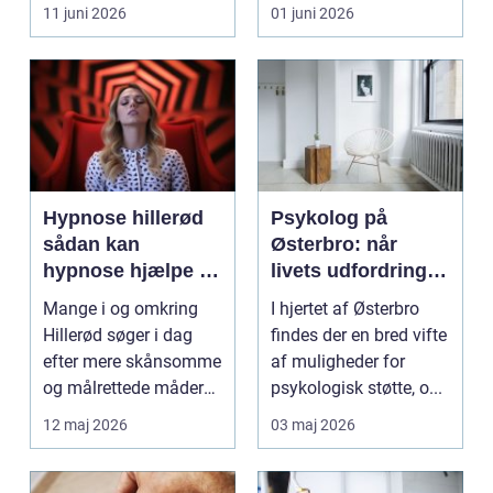
eller hoved uden at få
11 juni 2026
01 juni 2026
d...
Hypnose hillerød
Psykolog på
sådan kan
Østerbro: når
hypnose hjælpe i
livets udfordringer
hverdagen
kræver
Mange i og omkring
I hjertet af Østerbro
professionel støtte
Hillerød søger i dag
findes der en bred vifte
efter mere skånsomme
af muligheder for
og målrettede måder
psykologisk støtte, o...
at få det bedre på....
12 maj 2026
03 maj 2026