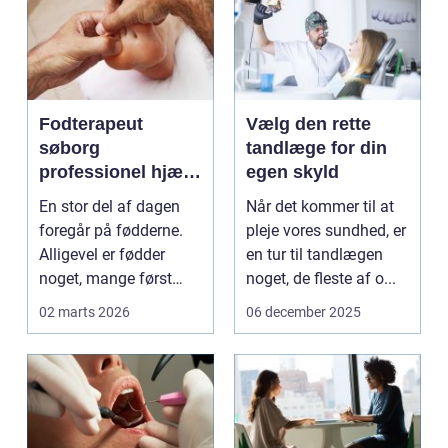
Fodterapeut
Vælg den rette
søborg
tandlæge for din
professionel hjælp
egen skyld
til sunde fødder i
En stor del af dagen
Når det kommer til at
hverdagen
foregår på fødderne.
pleje vores sundhed, er
Alligevel er fødder
en tur til tandlægen
noget, mange først
noget, de fleste af o...
tænker på, når smer...
02 marts 2026
06 december 2025