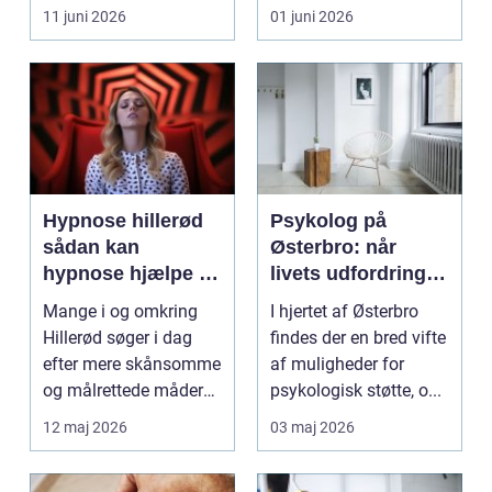
eller hoved uden at få
11 juni 2026
01 juni 2026
d...
Hypnose hillerød
Psykolog på
sådan kan
Østerbro: når
hypnose hjælpe i
livets udfordringer
hverdagen
kræver
Mange i og omkring
I hjertet af Østerbro
professionel støtte
Hillerød søger i dag
findes der en bred vifte
efter mere skånsomme
af muligheder for
og målrettede måder
psykologisk støtte, o...
at få det bedre på....
12 maj 2026
03 maj 2026