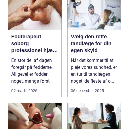
Fodterapeut
Vælg den rette
søborg
tandlæge for din
professionel hjælp
egen skyld
til sunde fødder i
En stor del af dagen
Når det kommer til at
hverdagen
foregår på fødderne.
pleje vores sundhed, er
Alligevel er fødder
en tur til tandlægen
noget, mange først
noget, de fleste af o...
tænker på, når smer...
02 marts 2026
06 december 2025