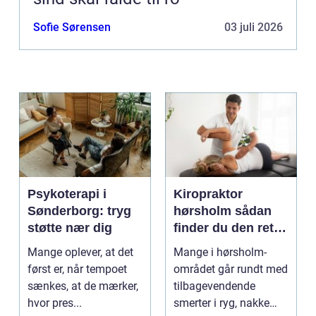
Sofie Sørensen
03 juli 2026
Psykoterapi i
Kiropraktor
Sønderborg: tryg
hørsholm sådan
støtte nær dig
finder du den rette
behandling i
Mange oplever, at det
Mange i hørsholm-
nordsjælland
først er, når tempoet
området går rundt med
sænkes, at de mærker,
tilbagevendende
hvor pres...
smerter i ryg, nakke