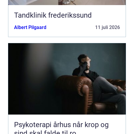
Tandklinik frederikssund
Albert Pilgaard
11 juli 2026
Psykoterapi århus når krop og
sind skal falde til ro