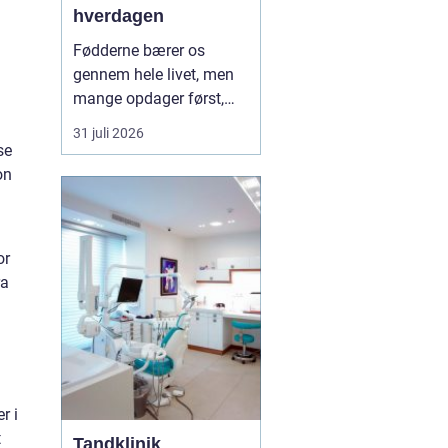
hverdagen
Fødderne bærer os
gennem hele livet, men
mange opdager først,
hvor vigtige de er, når
31 juli 2026
smerter, hård hud eller
se
problemer med neglene
on
opstår. Professionel
fodterapi kan forebygge,
lindre og behandle
or
mange af de gener, som
ra
både unge, voksne og
ældre opl...
r i
t
Tandklinik