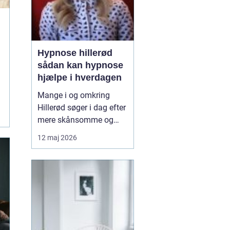
Hypnose hillerød
sådan kan hypnose
hjælpe i hverdagen
Mange i og omkring
Hillerød søger i dag efter
mere skånsomme og
målrettede måder at få
12 maj 2026
det bedre på. Her skiller
hypnose Hillerød
sig ud
som en mulighed, der
kombinerer ro, fokus og
dyb mental foran...