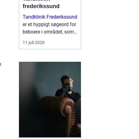
frederikssund
Tandklinik Frederikssund
er et hyppigt søgeord for
beboere i området, som
leder efter tryg og fagligt
11 juli 2026
stærk tandbehandling.
Mange ønsker en klinik,
hvor der er tid til
n
spørgsmål, rolig
atmosfære og en klar
plan ...