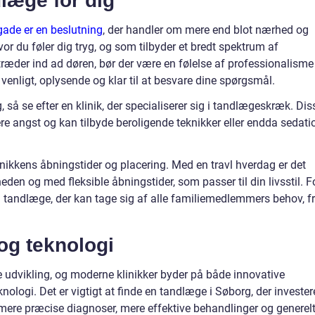
læge for dig
ade er en beslutning
, der handler om mere end blot nærhed og
 hvor du føler dig tryg, og som tilbyder et bredt spektrum af
 træder ind ad døren, bør der være en følelse af professionalisme
enligt, oplysende og klar til at besvare dine spørgsmål.
så se efter en klinik, der specialiserer sig i tandlægeskræk. Dis
re angst og kan tilbyde beroligende teknikker eller endda sedati
ikkens åbningstider og placering. Med en travl hverdag er det
eden og med fleksible åbningstider, som passer til din livsstil. F
 en tandlæge, der kan tage sig af alle familiemedlemmers behov, f
og teknologi
udvikling, og moderne klinikker byder på både innovative
logi. Det er vigtigt at finde en tandlæge i Søborg, der investere
 mere præcise diagnoser, mere effektive behandlinger og generel