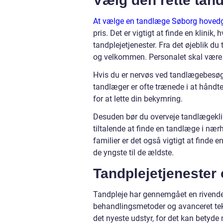
Vælg den rette tand
At vælge en tandlæge Søborg hovedg
pris. Det er vigtigt at finde en klinik,
tandplejetjenester. Fra det øjeblik du
og velkommen. Personalet skal være v
Hvis du er nervøs ved tandlægebesøg, 
tandlæger er ofte trænede i at håndte
for at lette din bekymring.
Desuden bør du overveje tandlægeklin
tiltalende at finde en tandlæge i nærh
familier er det også vigtigt at finde
de yngste til de ældste.
Tandplejetjenester 
Tandpleje har gennemgået en rivende 
behandlingsmetoder og avanceret tekno
det nyeste udstyr, for det kan betyde