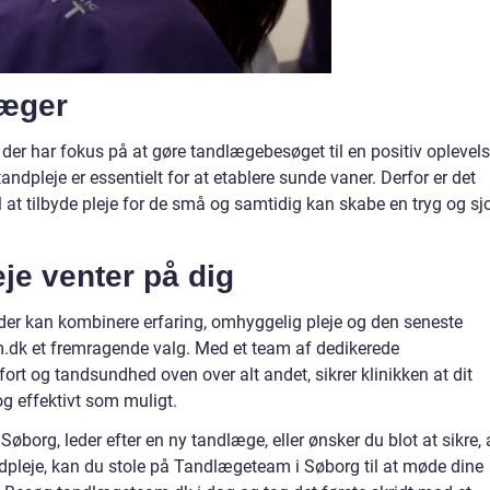
læger
der har fokus på at gøre tandlægebesøget til en positiv oplevel
andpleje er essentielt for at etablere sunde vaner. Derfor er det
l at tilbyde pleje for de små og samtidig kan skabe en tryg og sj
je venter på dig
der kan kombinere erfaring, omhyggelig pleje og den seneste
m.dk et fremragende valg. Med et team af dedikerede
mfort og tandsundhed oven over alt andet, sikrer klinikken at dit
g effektivt som muligt.
Søborg, leder efter en ny tandlæge, eller ønsker du blot at sikre, 
ndpleje, kan du stole på Tandlægeteam i Søborg til at møde dine