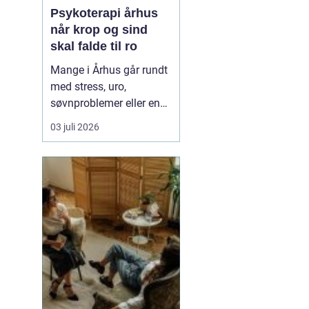
Psykoterapi århus
når krop og sind
skal falde til ro
Mange i Århus går rundt
med stress, uro,
søvnproblemer eller en
følelse af at være kørt
03 juli 2026
fast i livet. Nogle har
oplevet chok, traumer
eller
grænseoverskridende
hændelser. Andre
mærker mest en stille
indre utilfredshed og
tankemylder, der aldrig
holde...