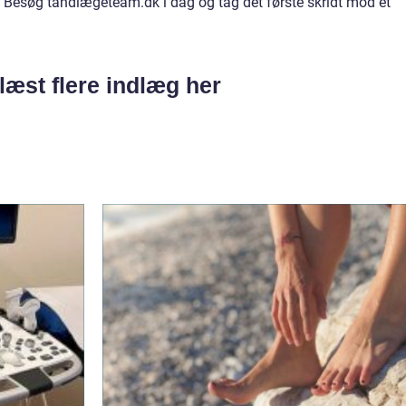
 Besøg tandlægeteam.dk i dag og tag det første skridt mod et
læst flere indlæg her