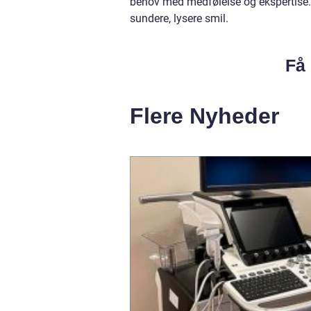
behov med medfølelse og ekspertise.
sundere, lysere smil.
Få 
Flere Nyheder