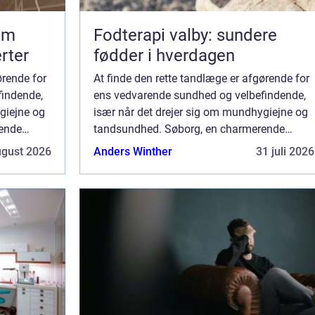
om
Fodterapi valby: sundere
erter
fødder i hverdagen
ørende for
At finde den rette tandlæge er afgørende for
findende,
ens vedvarende sundhed og velbefindende,
giejne og
især når det drejer sig om mundhygiejne og
ende
tandsundhed. Søborg, en charmerende
række...
forstad til København, tilbyder en række...
ugust 2026
Anders Winther
31 juli 2026