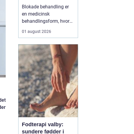
Blokade behandling er
en medicinsk
behandlingsform, hvor
en læge lægger en
01 august 2026
målrettet indsprøjtning
med smertestillende og
eventuelt
binyrebarkhormon tæt
på en nerve eller i et led
for at dæmpe smerter og
inflammation.
Behandlingen bliver ofte
brugt v...
det
der
Fodterapi valby:
sundere fødder i