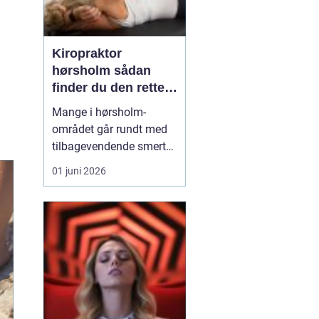
Kiropraktor
hørsholm sådan
finder du den rette
behandling i
Mange i hørsholm-
nordsjælland
området går rundt med
tilbagevendende smerter
i ryg, nakke eller hoved
01 juni 2026
uden at få den rigtige
hjælp. En kiropraktor
arbejder målrettet med
kroppens led og muskler
og kan ofte lindre
smerter, forbedre
bevægeligheden og
forebygge nye p...