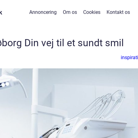
k
Annoncering
Om os
Cookies
Kontakt os
org Din vej til et sundt smil
inspirat