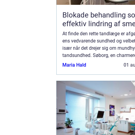
Blokade behandling s
effektiv lindring af sm
At finde den rette tandlæge er afg
ens vedvarende sundhed og velbe
især når det drejer sig om mundhy
tandsundhed. Søborg, en charmer
forstad til København, tilbyder en 
Maria Hald
01 a