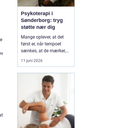
Psykoterapi i
Sønderborg: tryg
støtte nær dig
Mange oplever, at det
se
først er, når tempoet
sænkes, at de mærker,
ov
hvor pressede de faktisk
11 juni 2026
er. Hverdagen kører
derudad med arbejde,
familie og praktiske
opgaver, og langsomt
forsvinder kontakten til
egen krop og behov....
at