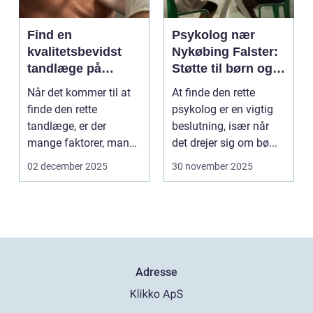
Find en
Psykolog nær
kvalitetsbevidst
Nykøbing Falster:
tandlæge på
Støtte til børn og
Vesterbro
unge
Når det kommer til at
At finde den rette
finde den rette
psykolog er en vigtig
tandlæge, er der
beslutning, især når
mange faktorer, man
det drejer sig om bø...
bør ov...
02 december 2025
30 november 2025
Adresse