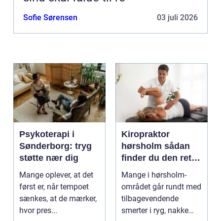
Sofie Sørensen
03 juli 2026
Psykoterapi i
Kiropraktor
Sønderborg: tryg
hørsholm sådan
støtte nær dig
finder du den rette
behandling i
Mange oplever, at det
Mange i hørsholm-
nordsjælland
først er, når tempoet
området går rundt med
sænkes, at de mærker,
tilbagevendende
hvor pres...
smerter i ryg, nakke