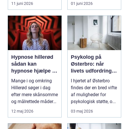
eller hoved uden at få
11 juni 2026
01 juni 2026
d...
Hypnose hillerød
Psykolog på
sådan kan
Østerbro: når
hypnose hjælpe i
livets udfordringer
hverdagen
kræver
Mange i og omkring
I hjertet af Østerbro
professionel støtte
Hillerød søger i dag
findes der en bred vifte
efter mere skånsomme
af muligheder for
og målrettede måder
psykologisk støtte, o...
at få det bedre på....
12 maj 2026
03 maj 2026