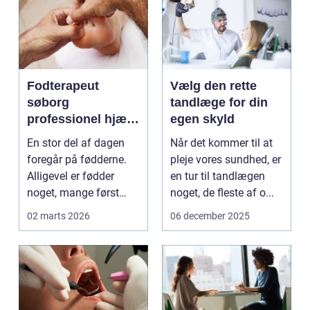
Fodterapeut
Vælg den rette
søborg
tandlæge for din
professionel hjælp
egen skyld
til sunde fødder i
En stor del af dagen
Når det kommer til at
hverdagen
foregår på fødderne.
pleje vores sundhed, er
Alligevel er fødder
en tur til tandlægen
noget, mange først
noget, de fleste af o...
tænker på, når smer...
02 marts 2026
06 december 2025