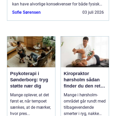
kan have alvorlige konsekvenser for både fysisk
og mental sundhed. Heldigvis er der hjælp at få,
Sofie Sørensen
03 juli 2026
og i København f...
Psykoterapi i
Kiropraktor
Sønderborg: tryg
hørsholm sådan
støtte nær dig
finder du den rette
behandling i
Mange oplever, at det
Mange i hørsholm-
nordsjælland
først er, når tempoet
området går rundt med
sænkes, at de mærker,
tilbagevendende
hvor pres...
smerter i ryg, nakke