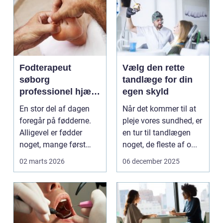
Fodterapeut
Vælg den rette
søborg
tandlæge for din
professionel hjælp
egen skyld
til sunde fødder i
En stor del af dagen
Når det kommer til at
hverdagen
foregår på fødderne.
pleje vores sundhed, er
Alligevel er fødder
en tur til tandlægen
noget, mange først
noget, de fleste af o...
tænker på, når smer...
02 marts 2026
06 december 2025