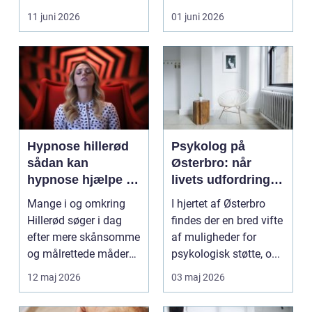
eller hoved uden at få
11 juni 2026
01 juni 2026
d...
Hypnose hillerød
Psykolog på
sådan kan
Østerbro: når
hypnose hjælpe i
livets udfordringer
hverdagen
kræver
Mange i og omkring
I hjertet af Østerbro
professionel støtte
Hillerød søger i dag
findes der en bred vifte
efter mere skånsomme
af muligheder for
og målrettede måder
psykologisk støtte, o...
at få det bedre på....
12 maj 2026
03 maj 2026