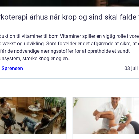
pi århus når krop og sind skal falde til
duktion til vitaminer til børn Vitaminer spiller en vigtig rolle i vor
 vækst og udvikling. Som forælder er det afgørende at sikre, at 
får de nødvendige næringsstoffer for at opretholde et sundt
nsystem, stærke knogler og en...
e Sørensen
03 jul