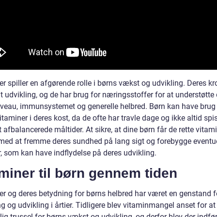
r spiller en afgørende rolle i børns vækst og udvikling. Deres kr
 udvikling, og de har brug for næringsstoffer for at understøtte
iveau, immunsystemet og generelle helbred. Børn kan have brug 
itaminer i deres kost, da de ofte har travle dage og ikke altid spi
 afbalancerede måltider. At sikre, at dine børn får de rette vitam
med at fremme deres sundhed på lang sigt og forebygge eventue
, som kan have indflydelse på deres udvikling.
miner til børn gennem tiden
er og deres betydning for børns helbred har været en genstand f
g og udvikling i årtier. Tidligere blev vitaminmangel anset for a
lig trussel for børns vækst og udvikling, og derfor blev der indfør