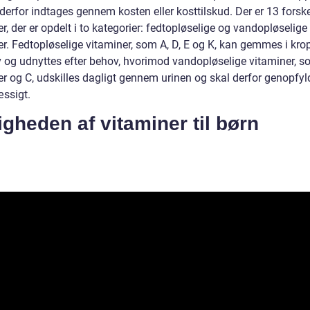
derfor indtages gennem kosten eller kosttilskud. Der er 13 forske
r, der er opdelt i to kategorier: fedtopløselige og vandopløselige
er. Fedtopløselige vitaminer, som A, D, E og K, kan gemmes i kr
 og udnyttes efter behov, hvorimod vandopløselige vitaminer, s
er og C, udskilles dagligt gennem urinen og skal derfor genopfyl
ssigt.
igheden af vitaminer til børn