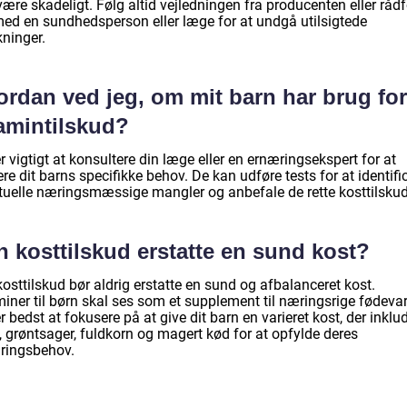
ære skadeligt. Følg altid vejledningen fra producenten eller rådf
med en sundhedsperson eller læge for at undgå utilsigtede
kninger.
ordan ved jeg, om mit barn har brug for
tamintilskud?
r vigtigt at konsultere din læge eller en ernæringsekspert for at
re dit barns specifikke behov. De kan udføre tests for at identifi
tuelle næringsmæssige mangler og anbefale de rette kosttilskud
 kosttilskud erstatte en sund kost?
kosttilskud bør aldrig erstatte en sund og afbalanceret kost.
iner til børn skal ses som et supplement til næringsrige fødevar
r bedst at fokusere på at give dit barn en varieret kost, der inklu
, grøntsager, fuldkorn og magert kød for at opfylde deres
ringsbehov.