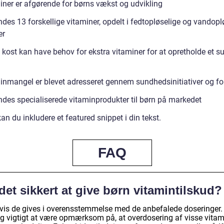
iner er afgørende for børns vækst og udvikling
ndes 13 forskellige vitaminer, opdelt i fedtopløselige og vandopl
er
 kost kan have behov for ekstra vitaminer for at opretholde et s
inmangel er blevet adresseret gennem sundhedsinitiativer og fo
indes specialiserede vitaminprodukter til børn på markedet
n du inkludere et featured snippet i din tekst.
FAQ
det sikkert at give børn vitamintilskud?
hvis de gives i overensstemmelse med de anbefalede doseringer.
og vigtigt at være opmærksom på, at overdosering af visse vitam