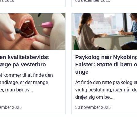
ts 2026
06 december 2025
en kvalitetsbevidst
Psykolog nær Nykøbin
læge på Vesterbro
Falster: Støtte til børn 
unge
t kommer til at finde den
tandlæge, er der mange
At finde den rette psykolog e
er, man bør ov...
vigtig beslutning, især når de
drejer sig om bø...
ember 2025
30 november 2025