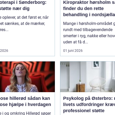
oterapi i Sønderborg:
Kiropraktor hørsholm sådan
støtte nær dig
finder du den rette
behandling i nordsjæll
oplever, at det først er, når
et sænkes, at de mærker,
Mange i hørsholm-området 
res...
rundt med tilbagevendende
smerter i ryg, nakke eller ho
uden at få d...
i 2026
01 juni 2026
 hillerød sådan kan
Psykolog på Østerbro: 
ose hjælpe i hverdagen
livets udfordringer kræ
professionel støtte
i og omkring Hillerød søger