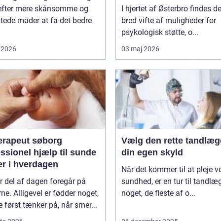
 efter mere skånsomme og
I hjertet af Østerbro findes d
tede måder at få det bedre
bred vifte af muligheder for
psykologisk støtte, o...
 2026
03 maj 2026
erapeut søborg
Vælg den rette tandlæg
ssionel hjælp til sunde
din egen skyld
er i hverdagen
Når det kommer til at pleje v
r del af dagen foregår på
sundhed, er en tur til tandlæ
ne. Alligevel er fødder noget,
noget, de fleste af o...
først tænker på, når smer...